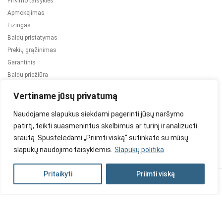
Pirkimo taisyklės
Apmokėjimas
Lizingas
Baldų pristatymas
Prekių grąžinimas
Garantinis
Baldų priežiūra
ES projektai
Vertiname jūsų privatumą
Naudojame slapukus siekdami pagerinti jūsų naršymo
patirtį, teikti suasmenintus skelbimus ar turinį ir analizuoti
srautą. Spustelėdami „Priimti viską“ sutinkate su mūsų
slapukų naudojimo taisyklėmis.
Slapukų politika
2024 © Visos teisės saugomos. Be TauBaldai.lt sutikimo draudžiama
kopijuoti ir platinti svetainėje esančią informaciją.
Pritaikyti
Priimti viską
Asmens duomenų tvarkymas
Privatumo politika