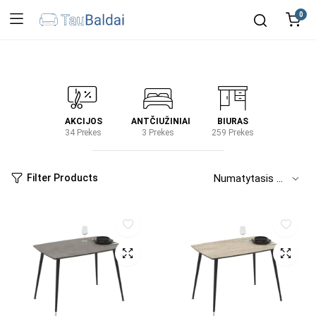
0
IRTUVĖ
AKCIJOS
ANTČIUŽINIAI
BIURAS
KIEM
2 Prekes
34 Prekes
3 Prekes
259 Prekes
2 Prek
Filter Products