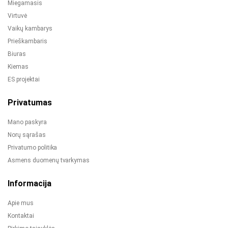
Miegamasis
Virtuvė
Vaikų kambarys
Prieškambaris
Biuras
Kiemas
ES projektai
Privatumas
Mano paskyra
Norų sąrašas
Privatumo politika
Asmens duomenų tvarkymas
Informacija
Apie mus
Kontaktai