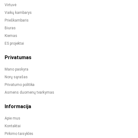
Virtuvė
Vaikų kambarys
Prieškambaris
Biuras
Kiemas
ES projektai
Privatumas
Mano paskyra
Norų sąrašas
Privatumo politika
Asmens duomenų tvarkymas
Informacija
Apie mus
Kontaktai
Pirkimo taisyklės