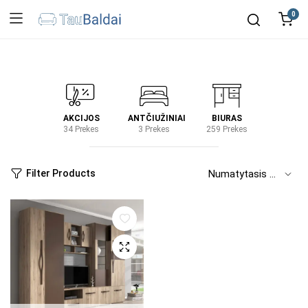
0
IRTUVĖ
AKCIJOS
ANTČIUŽINIAI
BIURAS
KIEM
2 Prekes
34 Prekes
3 Prekes
259 Prekes
2 Prek
Filter Products