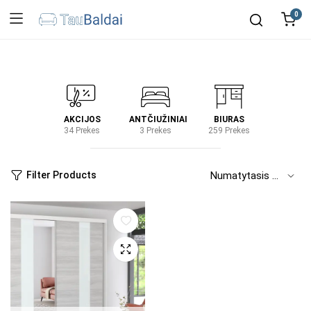
0
IRTUVĖ
AKCIJOS
ANTČIUŽINIAI
BIURAS
KIEM
2 Prekes
34 Prekes
3 Prekes
259 Prekes
2 Prek
Filter Products