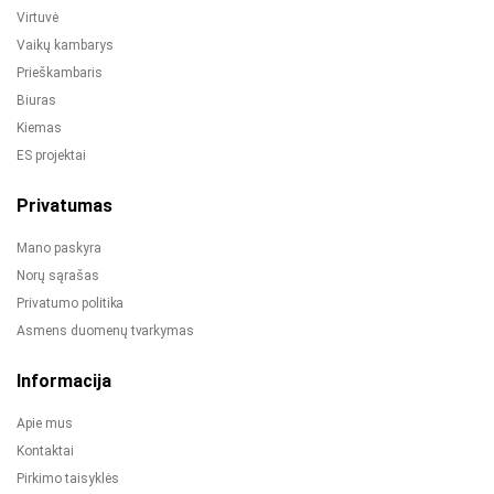
Virtuvė
Vaikų kambarys
Prieškambaris
Biuras
Kiemas
ES projektai
Privatumas
Mano paskyra
Norų sąrašas
Privatumo politika
Asmens duomenų tvarkymas
Informacija
Apie mus
Kontaktai
Pirkimo taisyklės