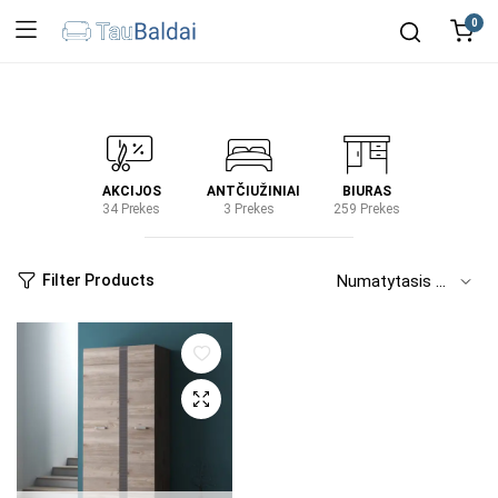
0
IRTUVĖ
AKCIJOS
ANTČIUŽINIAI
BIURAS
KIEM
2 Prekes
34 Prekes
3 Prekes
259 Prekes
2 Prek
Filter Products