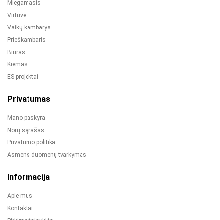
Miegamasis
Virtuvė
Vaikų kambarys
Prieškambaris
Biuras
Kiemas
ES projektai
Privatumas
Mano paskyra
Norų sąrašas
Privatumo politika
Asmens duomenų tvarkymas
Informacija
Apie mus
Kontaktai