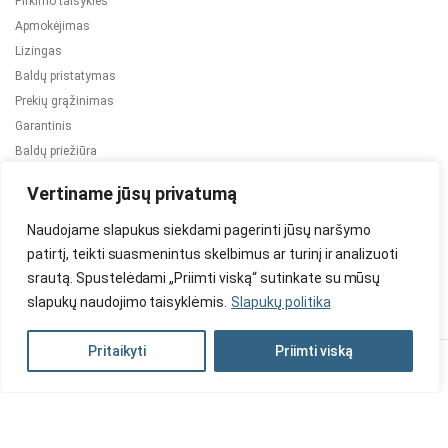
Pirkimo taisyklės
Apmokėjimas
Lizingas
Baldų pristatymas
Prekių grąžinimas
Garantinis
Baldų priežiūra
ES projektai
Vertiname jūsų privatumą
Naudojame slapukus siekdami pagerinti jūsų naršymo
patirtį, teikti suasmenintus skelbimus ar turinį ir analizuoti
srautą. Spustelėdami „Priimti viską“ sutinkate su mūsų
slapukų naudojimo taisyklėmis.
Slapukų politika
2024 © Visos teisės saugomos. Be TauBaldai.lt sutikimo draudžiama
kopijuoti ir platinti svetainėje esančią informaciją.
Pritaikyti
Priimti viską
Asmens duomenų tvarkymas
Privatumo politika