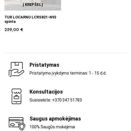
Į KREPŠELĮ
TUR LOCARNO LCRS821-N92
spinta
259,00
€
Pristatymas
Pristatymo įvykdymo terminas: 1 - 15 d.d.
Konsultacijos
Susisiekite: +370 347 51783
Saugus apmokėjimas
100% Saugūs mokėjimai