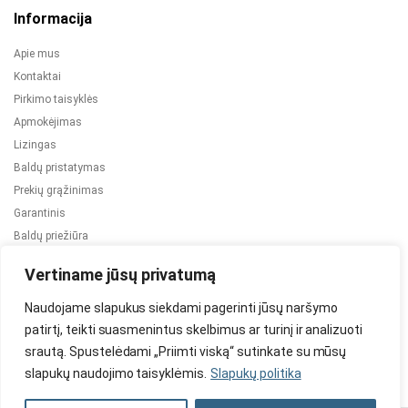
Informacija
Apie mus
Kontaktai
Pirkimo taisyklės
Apmokėjimas
Lizingas
Baldų pristatymas
Prekių grąžinimas
Garantinis
Baldų priežiūra
ES projektai
Vertiname jūsų privatumą
Naudojame slapukus siekdami pagerinti jūsų naršymo
patirtį, teikti suasmenintus skelbimus ar turinį ir analizuoti
srautą. Spustelėdami „Priimti viską“ sutinkate su mūsų
slapukų naudojimo taisyklėmis.
Slapukų politika
2024 © Visos teisės saugomos. Be TauBaldai.lt sutikimo draudžiama
kopijuoti ir platinti svetainėje esančią informaciją.