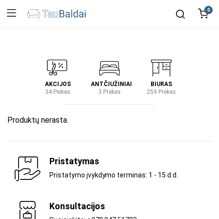
0
IRTUVĖ
AKCIJOS
ANTČIUŽINIAI
BIURAS
KIEM
2 Prekes
34 Prekes
3 Prekes
259 Prekes
2 Prek
Produktų nerasta.
Pristatymas
Pristatymo įvykdymo terminas: 1 - 15 d.d.
Konsultacijos