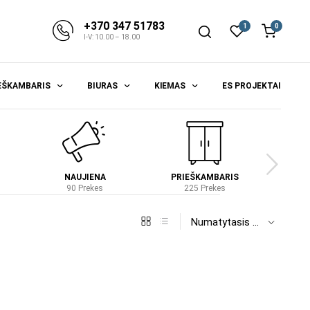
+370 347 51783
1
0
I-V: 10.00 – 18.00
EŠKAMBARIS
BIURAS
KIEMAS
ES PROJEKTAI
NAUJIENA
PRIEŠKAMBARIS
S
90 Prekes
225 Prekes
4