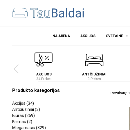
NAUJIENA
AKCIJOS
SVETAINĖ
Ė
AKCIJOS
ANTČIUŽINIAI
es
34 Prekes
3 Prekes
Produkto kategorijos
Rezultatų: 1
Akcijos
(34)
Antčiužiniai
(3)
Biuras
(259)
Kiemas
(2)
Miegamasis
(329)