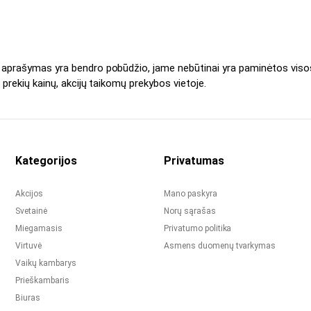
s aprašymas yra bendro pobūdžio, jame nebūtinai yra paminėtos viso
 prekių kainų, akcijų taikomų prekybos vietoje.
Kategorijos
Privatumas
Akcijos
Mano paskyra
Svetainė
Norų sąrašas
Miegamasis
Privatumo politika
Virtuvė
Asmens duomenų tvarkymas
Vaikų kambarys
Prieškambaris
Biuras