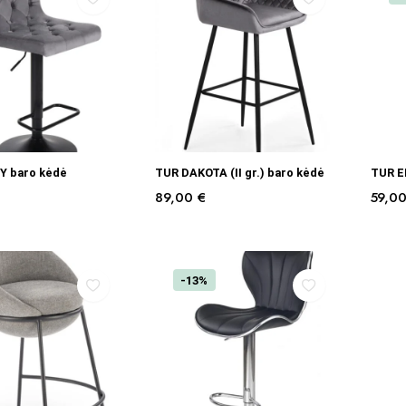
Į KREPŠELĮ
PASIRINKTI SAVYBES
 baro kėdė
TUR DAKOTA (II gr.) baro kėdė
TUR EL
89,00
€
59,0
-13%