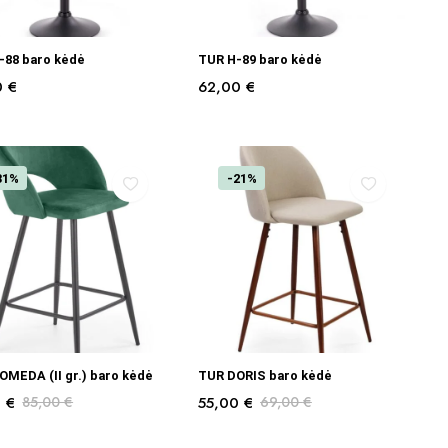
Į KREPŠELĮ
PASIRINKTI SAVYBES
-88 baro kėdė
TUR H-89 baro kėdė
0
€
62,00
€
31%
-21%
PASIRINKTI SAVYBES
PASIRINKTI SAVYBES
OMEDA (II gr.) baro kėdė
TUR DORIS baro kėdė
0
€
85,00
€
55,00
€
69,00
€