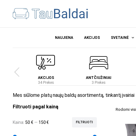
NAUJIENA
AKCIJOS
SVETAINĖ
Ė
AKCIJOS
ANTČIUŽINIAI
es
34 Prekes
3 Prekes
Mes siūlome platų naujų baldų asortimentą, tinkantį įvairiai
Filtruoti pagal kainą
Rodomi visi 
Kaina:
50 €
—
150 €
FILTRUOTI