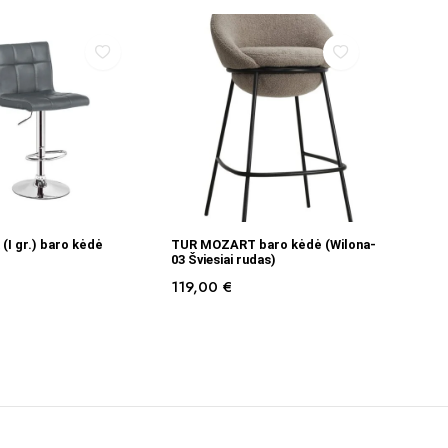
Į KREPŠELĮ
Į KREPŠELĮ
(I gr.) baro kėdė
TUR MOZART baro kėdė (Wilona-
03 Šviesiai rudas)
119,00
€