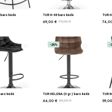
Į KREPŠELĮ
Į KREPŠELĮ
 baro kėdė
TUR H-69 baro kėdė
TUR H
69,00
€
79,00
€
74,0
-25%
-
RINKTI SAVYBES
PASIRINKTI SAVYBES
baro kėdė
TUR HELENA (II gr.) baro kėdė
TUR N
64,00
€
85,00
€
59,0