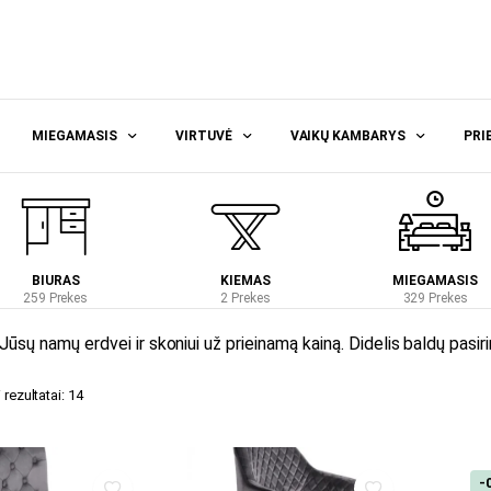
MIEGAMASIS
VIRTUVĖ
VAIKŲ KAMBARYS
PRI
BIURAS
KIEMAS
MIEGAMASIS
259 Prekes
2 Prekes
329 Prekes
 Jūsų namų erdvei ir skoniui už prieinamą kainą. Didelis baldų pasi
rezultatai: 14
-