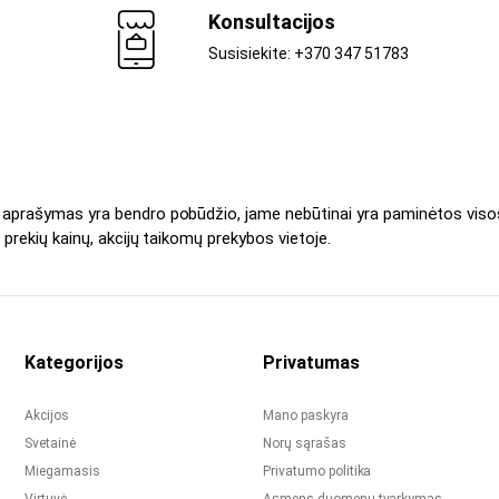
Konsultacijos
Susisiekite: +370 347 51783
s aprašymas yra bendro pobūdžio, jame nebūtinai yra paminėtos viso
 prekių kainų, akcijų taikomų prekybos vietoje.
Kategorijos
Privatumas
Akcijos
Mano paskyra
Svetainė
Norų sąrašas
Miegamasis
Privatumo politika