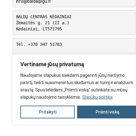
info@baldaipigu.lt
BALDŲ CENTRAS KĖDAINIAI
Žemaitės g. 21 (II a.)
Kėdainiai, LT571795
Tel. +370 347 51783
I-V: 10.00 – 18.00
VI: 9.00 – 15.00
Vertiname jūsų privatumą
VII: Nedirbame
Naudojame slapukus siekdami pagerinti jūsų naršymo
patirtį, teikti suasmenintus skelbimus ar turinį ir analizuoti
srautą. Spustelėdami „Priimti viską“ sutinkate su mūsų
slapukų naudojimo taisyklėmis.
Slapukų politika
Pritaikyti
Priimti viską
2024 © Visos teisės saugomos. Be T