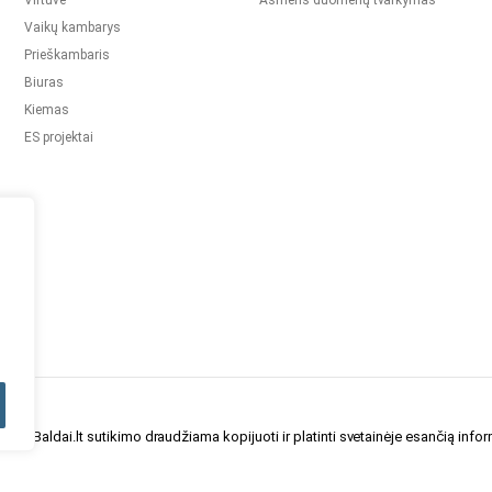
Virtuvė
Asmens duomenų tvarkymas
Vaikų kambarys
Prieškambaris
Biuras
Kiemas
ES projektai
auBaldai.lt sutikimo draudžiama kopijuoti ir platinti svetainėje esančią infor