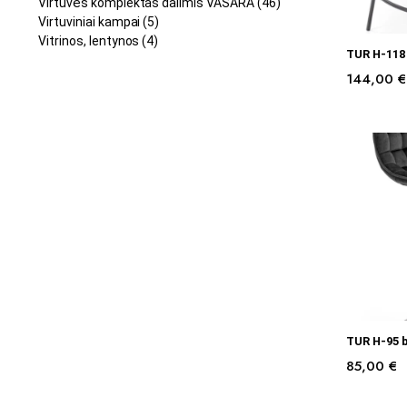
Virtuvės komplektas dalimis VASARA
(46)
Virtuviniai kampai
(5)
Vitrinos, lentynos
(4)
TUR H-118
144,00
€
PASI
TUR H-95 
85,00
€