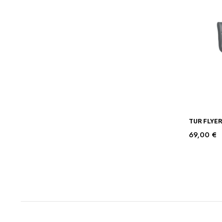
TUR FLYER 
69,00
€