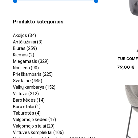
Produkto kategorijos
Akcijos
(34)
Antčiužiniai
(3)
Biuras
(259)
Kiemas
(2)
TUR COMFY
Miegamasis
(329)
79,00
€
Naujiena
(90)
Prieškambaris
(225)
Svetainė
(445)
Vaikų kambarys
(152)
Virtuvė
(212)
Baro kėdės
(14)
Baro stalai
(1)
Taburetės
(4)
Valgomojo kėdės
(17)
Valgomojo stalai
(20)
Virtuvės komplektai
(106)