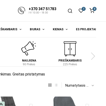
+370 347 51783
1
0
I-V: 10.00 – 18.00
EŠKAMBARIS
BIURAS
KIEMAS
ES PROJEKTAI
NAUJIENA
PRIEŠKAMBARIS
S
90 Prekes
225 Prekes
4
rinkimas. Greitas pristatymas
0%