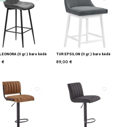
PASIRINKTI SAVYBES
Į KREPŠELĮ
EONORA (II gr.) baro kėdė
TUR EPSILON (II gr.) baro kėdė
0
€
89,00
€