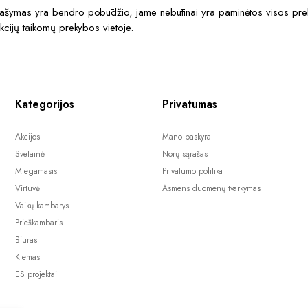
prašymas yra bendro pobūdžio, jame nebūtinai yra paminėtos visos prek
akcijų taikomų prekybos vietoje.
Kategorijos
Privatumas
Akcijos
Mano paskyra
Svetainė
Norų sąrašas
Miegamasis
Privatumo politika
Virtuvė
Asmens duomenų tvarkymas
Vaikų kambarys
Prieškambaris
Biuras
Kiemas
ES projektai