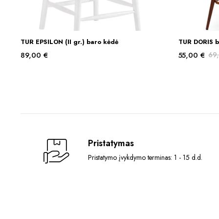
This
TUR EPSILON (II gr.) baro kėdė
TUR DORIS b
Į KREPŠELĮ
product
89,00
€
55,00
€
69
has
Original
Current
multiple
price
price
variants.
was:
is:
The
69,00 €.
55,00 €.
options
may
be
chosen
Pristatymas
on
Pristatymo įvykdymo terminas: 1 - 15 d.d.
the
product
page