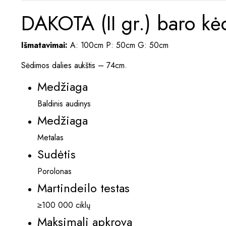
DAKOTA (II gr.) baro kė
Išmatavimai:
A: 100cm P: 50cm G: 50cm
Sėdimos dalies aukštis – 74cm.
Medžiaga
Baldinis audinys
Medžiaga
Metalas
Sudėtis
Porolonas
Martindeilo testas
≥100 000 ciklų
Maksimali apkrova