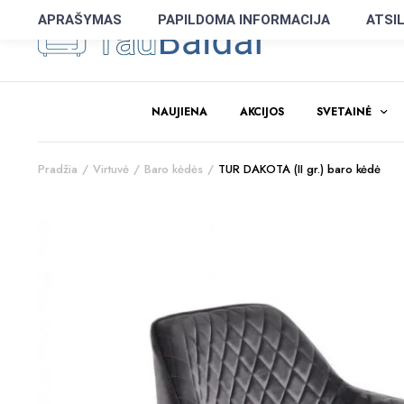
APRAŠYMAS
PAPILDOMA INFORMACIJA
ATSIL
NAUJIENA
AKCIJOS
SVETAINĖ
Pradžia
Virtuvė
Baro kėdės
TUR DAKOTA (II gr.) baro kėdė