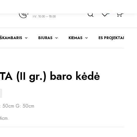
+370 347 51783
1
0
I-V: 10.00 – 18.00
EŠKAMBARIS
BIURAS
KIEMAS
ES PROJEKTAI
 (II gr.) baro kėdė
: 50cm G: 50cm
74cm.