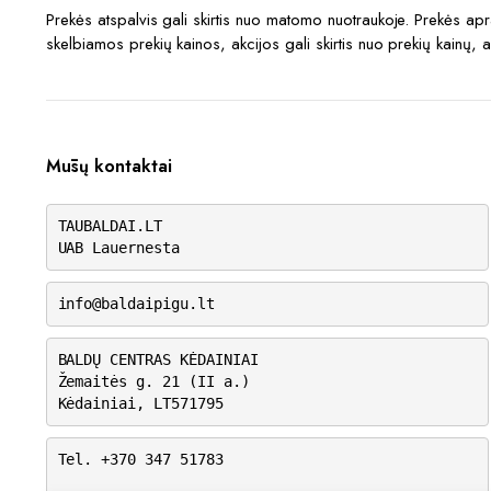
Prekės atspalvis gali skirtis nuo matomo nuotraukoje. Prekės a
skelbiamos prekių kainos, akcijos gali skirtis nuo prekių kainų, 
Mūsų kontaktai
TAUBALDAI.LT
UAB Lauernesta
info@baldaipigu.lt
BALDŲ CENTRAS KĖDAINIAI
Žemaitės g. 21 (II a.)
Kėdainiai, LT571795
Tel. +370 347 51783