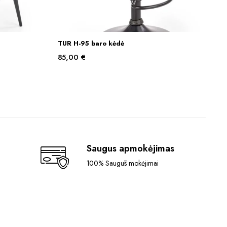
This
TUR H-95 baro kėdė
S
PASIRINKTI SAVYBES
product
85,00
€
has
multiple
variants.
The
options
may
be
chosen
Saugus apmokėjimas
on
100% Saugūs mokėjimai
the
product
page