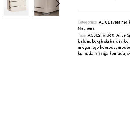
quantity
Kategorijos:
ALICE svetainės 
Naujiena
Tags:
ACSK216-U60
,
Alice 
baldai
,
kokybiški baldai
,
ko
miegamojo komoda
,
moder
komoda
,
stilinga komoda
,
s