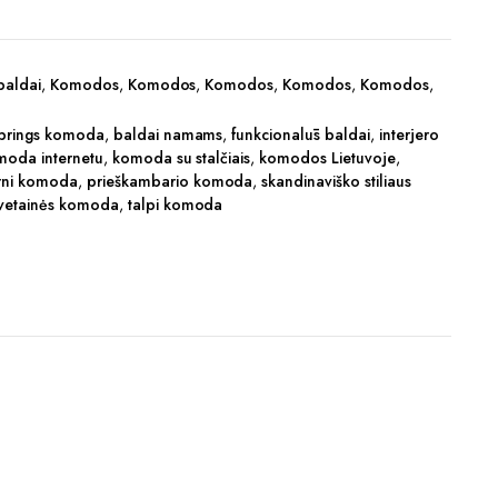
baldai
,
Komodos
,
Komodos
,
Komodos
,
Komodos
,
Komodos
,
Springs komoda
,
baldai namams
,
funkcionalūs baldai
,
interjero
moda internetu
,
komoda su stalčiais
,
komodos Lietuvoje
,
ni komoda
,
prieškambario komoda
,
skandinaviško stiliaus
vetainės komoda
,
talpi komoda