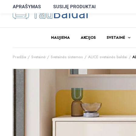
APRAŠYMAS
SUSIJĘ PRODUKTAI
NAUJIENA
AKCIJOS
SVETAINĖ
Pradžia
Svetainė
Svetainės sistemos
ALICE svetainės baldai
A