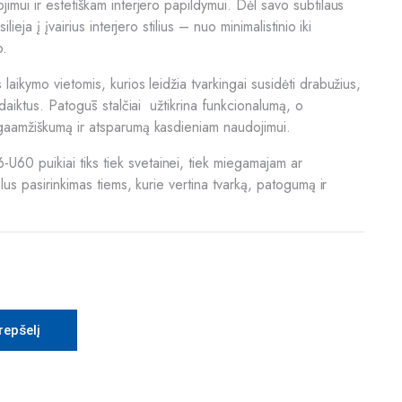
mui ir estetiškam interjero papildymui. Dėl savo subtilaus
ieja į įvairius interjero stilius – nuo minimalistinio iki
o.
aikymo vietomis, kurios leidžia tvarkingai susidėti drabužius,
 daiktus. Patogūs stalčiai užtikrina funkcionalumą, o
gaamžiškumą ir atsparumą kasdieniam naudojimui.
 puikiai tiks tiek svetainei, tiek miegamajam ar
lus pasirinkimas tiems, kurie vertina tvarką, patogumą ir
krepšelį