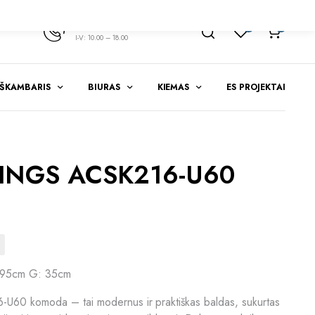
+370 347 51783
1
0
I-V: 10.00 – 18.00
EŠKAMBARIS
BIURAS
KIEMAS
ES PROJEKTAI
RINGS ACSK216-U60
 95cm G: 35cm
0 komoda – tai modernus ir praktiškas baldas, sukurtas