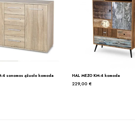
-4 sonomos ąžuolo komoda
HAL MEZO KM-4 komoda
Į KREPŠELĮ
Į KREPŠELĮ
229,00
€