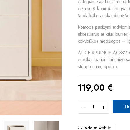
patogiam kasdieniam naudoji
dizaino ši komoda lengvai įsil
šiuolaikiško ar skandinavišk
Komoda pasižymi erdviomis l
aksesuarus ar kitus buities
kokybiškos medžiagos – il
ALICE SPRINGS ACSK216-U60
prieškambariui. Tai universa
stilingą namų aplinką.
119,00
€
ALICE
Į 
SPRINGS
ACSK216-
U60
komoda
Add to wishlist