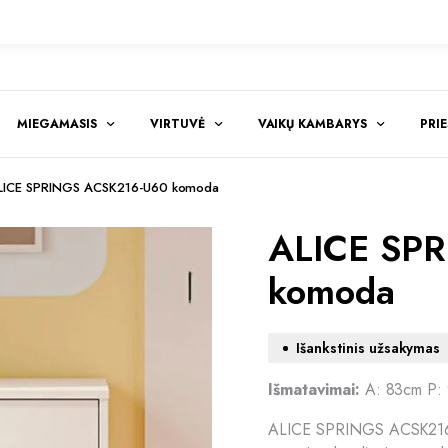
MIEGAMASIS
VIRTUVĖ
VAIKŲ KAMBARYS
PRI
LICE SPRINGS ACSK216-U60 komoda
ALICE SP
komoda
Išankstinis užsakymas
Išmatavimai:
A: 83cm P:
ALICE SPRINGS ACSK216-U6