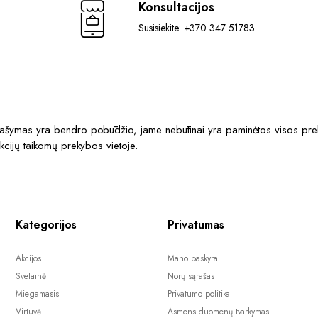
Konsultacijos
Susisiekite: +370 347 51783
prašymas yra bendro pobūdžio, jame nebūtinai yra paminėtos visos prek
akcijų taikomų prekybos vietoje.
Kategorijos
Privatumas
Akcijos
Mano paskyra
Svetainė
Norų sąrašas
Miegamasis
Privatumo politika
Virtuvė
Asmens duomenų tvarkymas