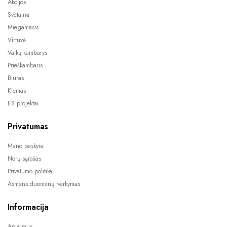
Akcijos
Svetainė
Miegamasis
Virtuvė
Vaikų kambarys
Prieškambaris
Biuras
Kiemas
ES projektai
Privatumas
Mano paskyra
Norų sąrašas
Privatumo politika
Asmens duomenų tvarkymas
Informacija
Apie mus