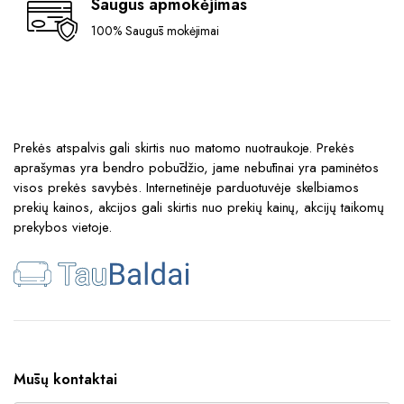
Saugus apmokėjimas
100% Saugūs mokėjimai
Prekės atspalvis gali skirtis nuo matomo nuotraukoje. Prekės
aprašymas yra bendro pobūdžio, jame nebūtinai yra paminėtos
visos prekės savybės. Internetinėje parduotuvėje skelbiamos
prekių kainos, akcijos gali skirtis nuo prekių kainų, akcijų taikomų
prekybos vietoje.
Mūsų kontaktai