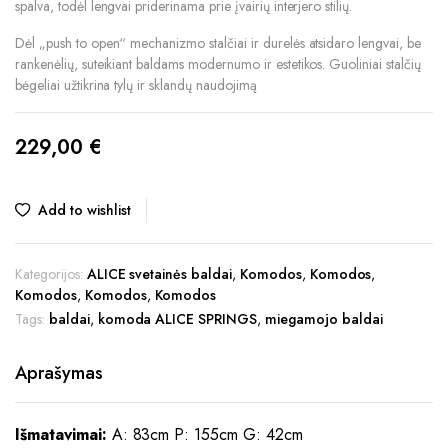
spalva, todėl lengvai priderinama prie įvairių interjero stilių.
Dėl „push to open“ mechanizmo stalčiai ir durelės atsidaro lengvai, be
rankenėlių, suteikiant baldams modernumo ir estetikos. Guoliniai stalčių
bėgeliai užtikrina tylų ir sklandų naudojimą
229,00
€
Add to wishlist
Kategorijos:
ALICE svetainės baldai
,
Komodos
,
Komodos
,
Komodos
,
Komodos
,
Komodos
Tags:
baldai
,
komoda ALICE SPRINGS
,
miegamojo baldai
Aprašymas
Išmatavimai:
A: 83cm P: 155cm G: 42cm