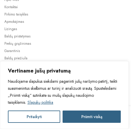
Kontaktai
Pirkimo taisyklės
Apmokėjimas
Lizingas
Baldų pristatymas
Prekių grąžinimas
Garantinis
Baldų priežiūra
ES projektai
Vertiname jūsų privatumą
Naudojame slapukus siekdami pagerinti jūsų naršymo patirtį, teikti
suasmenintus skelbimus ar turinį ir analizuoti srautą. Spustelėdami
„Priimti viską“ sutinkate su mūsų slapukų naudojimo
taisyklėmis.
Slapukų politika
2024 © Visos teisės saugomos. Be TauBaldai.lt sutikimo draudžiama
kopijuoti ir platinti svetainėje esančią informaciją.
ALICE
Pritaikyti
Priimti viską
Į krepšelį
Asmens duomenų tvarkymas
Privatumo politika
SPRINGS
ACSK228-