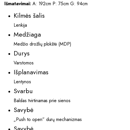
Išmatavimai:
A: 192cm P: 75cm G: 94cm
Kilmės šalis
Lenkija
Medžiaga
Medžio drožlių plokštė (MDP)
Durys
Varstomos
Išplanavimas
Lentynos
Svarbu
Baldas tvirtinamas prie sienos
Savybė
„Push to open” durų mechanizmas
Savybė