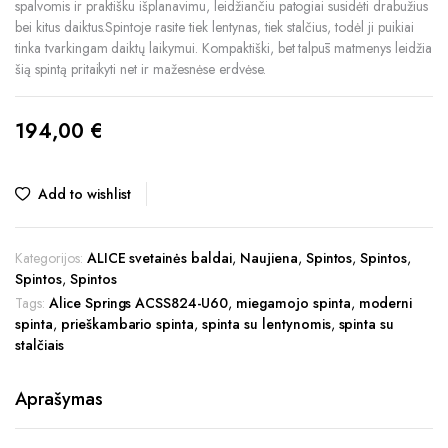
spalvomis ir praktišku išplanavimu, leidžiančiu patogiai susidėti drabužius
bei kitus daiktus.Spintoje rasite tiek lentynas, tiek stalčius, todėl ji puikiai
tinka tvarkingam daiktų laikymui. Kompaktiški, bet talpūs matmenys leidžia
šią spintą pritaikyti net ir mažesnėse erdvėse.
194,00
€
Add to wishlist
Kategorijos:
ALICE svetainės baldai
,
Naujiena
,
Spintos
,
Spintos
,
Spintos
,
Spintos
Tags:
Alice Springs ACSS824-U60
,
miegamojo spinta
,
moderni
spinta
,
prieškambario spinta
,
spinta su lentynomis
,
spinta su
stalčiais
Aprašymas