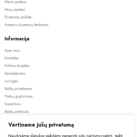
Mano paskyra
Norų sąrašas
Privatumo politika
Asmens duomenų tvarkymas
Informacija
Apie mus
Kontaktai
Pirkimo taisyklės
Apmokėjimas
Lizingas
Baldų pristatymas
Prekių grąžinimas
Garantinis
Baldų priežiūra
ES projektai
Vertiname jūsų privatumą
Naudojame slapukus siekdami pagerinti jūsų naršymo patirtį, teikti