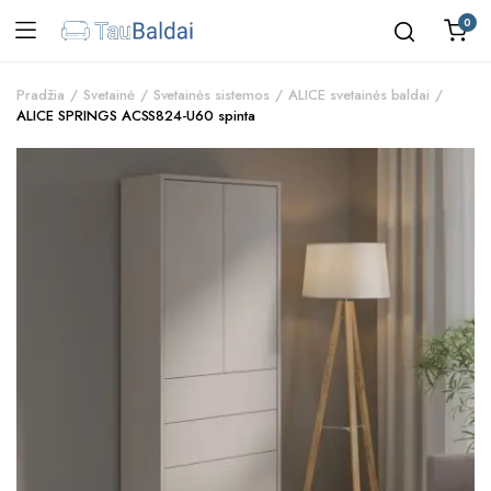
0
Pradžia
Svetainė
Svetainės sistemos
ALICE svetainės baldai
ALICE SPRINGS ACSS824-U60 spinta