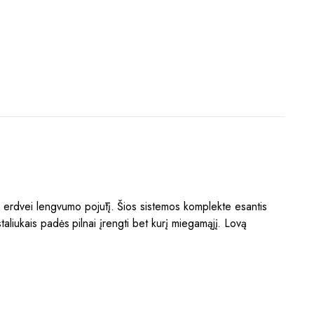
s erdvei lengvumo pojūtį. Šios sistemos komplekte esantis
staliukais padės pilnai įrengti bet kurį miegamąjį. Lovą