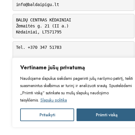
info@baldaipigu.lt
BALDŲ CENTRAS KĖDAINIAI
Žemaitės g. 21 (II a.)
Kėdainiai, LT571795
Tel. +370 347 51783
I-V: 10.00 – 18.00
VI: 9.00 – 15.00
Vertiname jūsų privatumą
VII: Nedirbame
Naudojame slapukus siekdami pagerinti jūsų naršymo patirtį, teikti
suasmenintus skelbimus ar turinį ir analizuoti srautą. Spustelėdami
„Priimti viską“ sutinkate su mūsų slapukų naudojimo
taisyklėmis.
Slapukų politika
Pritaikyti
Priimti viską
2024 © Visos teisės saugomos. Be Ta