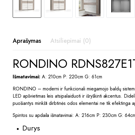
Aprašymas
Atsiliepimai (0)
RONDINO RDNS827E1T-
Išmatavimai:
A: 210cm P: 220cm G: 61cm
RONDINO – moderni ir funkcionali miegamojo baldų sistema, k
LED apšvietimas leis atsipalaiduoti ir išryškinti akcentus. Did
puošiantys minkšti dirbtinės odos elementai ne tik efektinga a
Spintos su apdaila išmatavimai: A: 216cm P: 230cm G: 64c
Durys