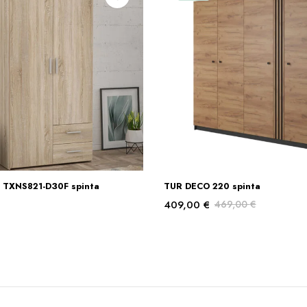
 TXNS821-D30F spinta
TUR DECO 220 spinta
Į KREPŠELĮ
Į KREPŠELĮ
409,00
€
469,00
€
Original
Current
price
price
was:
is:
469,00 €.
409,00 €.