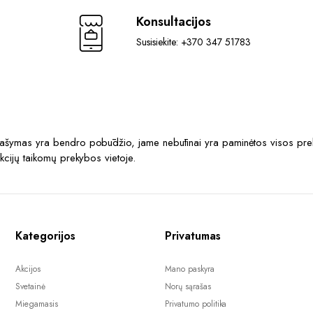
Konsultacijos
Susisiekite: +370 347 51783
prašymas yra bendro pobūdžio, jame nebūtinai yra paminėtos visos prek
akcijų taikomų prekybos vietoje.
Kategorijos
Privatumas
Akcijos
Mano paskyra
Svetainė
Norų sąrašas
Miegamasis
Privatumo politika