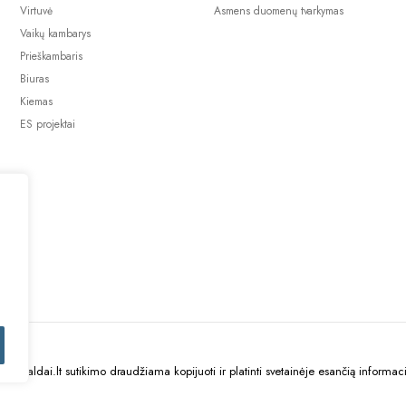
Virtuvė
Asmens duomenų tvarkymas
Vaikų kambarys
Prieškambaris
Biuras
Kiemas
ES projektai
uBaldai.lt sutikimo draudžiama kopijuoti ir platinti svetainėje esančią informaci