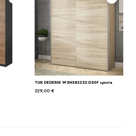
TUR DEDERIK W3NS82232-D30F spinta
Į KREPŠELĮ
229,00
€