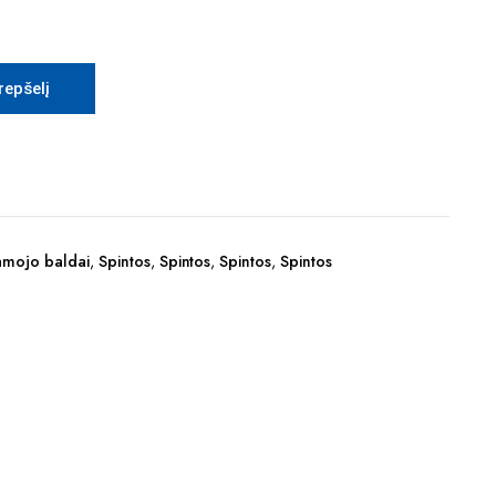
krepšelį
mojo baldai
,
Spintos
,
Spintos
,
Spintos
,
Spintos