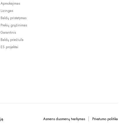
Apmokėjimas
Lizingas
Baldų pristatymas
Prekių grąžinimas
Garantinis
Baldų priežiūra
ES projektai
ją.
Asmens duomenų tvarkymas
Privatumo politika