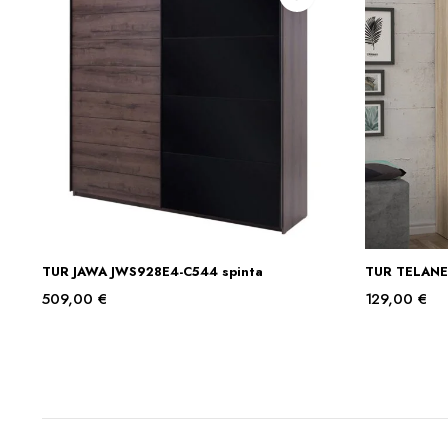
TUR JAWA JWS928E4-C544 spinta
TUR TELANE
Į KREPŠELĮ
509,00
€
129,00
€