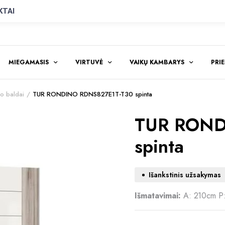
KTAI
MIEGAMASIS
VIRTUVĖ
VAIKŲ KAMBARYS
PRI
 baldai
TUR RONDINO RDNS827E1T-T30 spinta
TUR ROND
spinta
Išankstinis užsakymas
Išmatavimai:
A: 210cm P