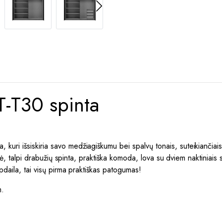
T30 spinta
uri išsiskiria savo medžiagiškumu bei spalvų tonais, suteikiančiai
elė, talpi drabužių spinta, praktiška komoda, lova su dviem naktiniais 
pdaila, tai visų pirma praktiškas patogumas!
m.