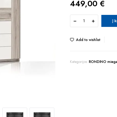
449,00
€
TUR
Į 
RONDINO
RDNS827E1T-
T30
spinta
Add to wishlist
quantity
Kategorijos:
RONDINO miega