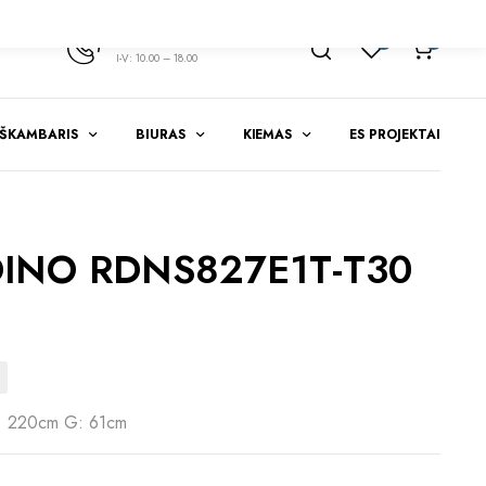
+370 347 51783
1
0
I-V: 10.00 – 18.00
EŠKAMBARIS
BIURAS
KIEMAS
ES PROJEKTAI
INO RDNS827E1T-T30
: 220cm G: 61cm