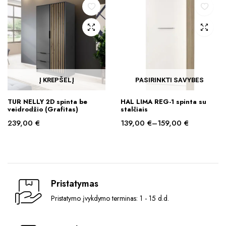
319,00 €
The
through
options
359,00 €
may
be
chosen
on
the
Į KREPŠELĮ
PASIRINKTI SAVYBES
product
This
page
TUR NELLY 2D spinta be
HAL LIMA REG-1 spinta su
product
veidrodžio (Grafitas)
stalčiais
has
239,00
€
139,00
€
–
159,00
€
multiple
Price
variants.
range:
139,00 €
The
through
options
159,00 €
may
Pristatymas
be
Pristatymo įvykdymo terminas: 1 - 15 d.d.
chosen
on