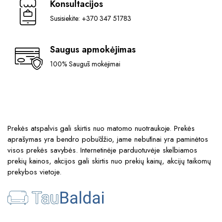
the
Konsultacijos
product
Susisiekite: +370 347 51783
page
Saugus apmokėjimas
100% Saugūs mokėjimai
Prekės atspalvis gali skirtis nuo matomo nuotraukoje. Prekės
aprašymas yra bendro pobūdžio, jame nebūtinai yra paminėtos
visos prekės savybės. Internetinėje parduotuvėje skelbiamos
prekių kainos, akcijos gali skirtis nuo prekių kainų, akcijų taikomų
prekybos vietoje.