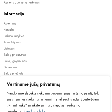
Asmens duomenų tvarkymas
Informacija
Apie mus
Kontaktai
Pirkimo taisyklės
Apmokėjimas
Lizingas
Baldų pristatymas
Prekių grąžinimas
Garantinis
Baldų priežiūra
ES projektai
Vertiname jūsų privatumą
Naudojame slapukus siekdami pagerinti jūsų naršymo patirtį, teikti
suasmenintus skelbimus ar turinį ir analizuoti srautą. Spustelėdami
„Priimti viską“ sutinkate su mūsų slapukų naudojimo
taisyklėmis.
Slapukų politika
2024 © Visos teisės saugomos. Be TauBaldai.lt sutikimo draudžiama