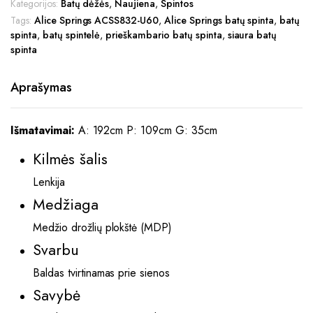
Kategorijos:
Batų dėžės
,
Naujiena
,
Spintos
Tags:
Alice Springs ACSS832-U60
,
Alice Springs batų spinta
,
batų
spinta
,
batų spintelė
,
prieškambario batų spinta
,
siaura batų
spinta
Aprašymas
Išmatavimai:
A: 192cm P: 109cm G: 35cm
Kilmės šalis
Lenkija
Medžiaga
Medžio drožlių plokštė (MDP)
Svarbu
Baldas tvirtinamas prie sienos
Savybė