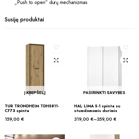
„Push to open” durų mechanizmas
Susiję produktai
Į KREPŠELĮ
PASIRINKTI SAVYBES
This
TUR TRONDHEIM TDHS811-
HAL LIMA S-1 spinta su
product
C773 spinta
stumdomomis durimis
has
159,00
€
319,00
€
–
359,00
€
multiple
Price
variants.
range: