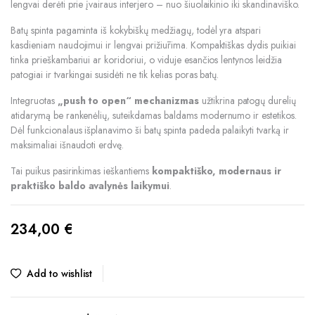
lengvai derėti prie įvairaus interjero – nuo šiuolaikinio iki skandinaviško.
Batų spinta pagaminta iš kokybiškų medžiagų, todėl yra atspari
kasdieniam naudojimui ir lengvai prižiūrima. Kompaktiškas dydis puikiai
tinka prieškambariui ar koridoriui, o viduje esančios lentynos leidžia
patogiai ir tvarkingai susidėti ne tik kelias poras batų.
Integruotas
„push to open“ mechanizmas
užtikrina patogų durelių
atidarymą be rankenėlių, suteikdamas baldams modernumo ir estetikos.
Dėl funkcionalaus išplanavimo ši batų spinta padeda palaikyti tvarką ir
maksimaliai išnaudoti erdvę.
Tai puikus pasirinkimas ieškantiems
kompaktiško, modernaus ir
praktiško baldo avalynės laikymui
.
234,00
€
Add to wishlist