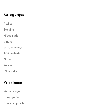
Kategorijos
Akcijos
Svetainė
Miegamasis
Virtuvė
Vaikų kambarys
Prieškambaris
Biuras
Kiemas
ES projektai
Privatumas
Mano paskyra
Norų sąrašas
Privatumo politika