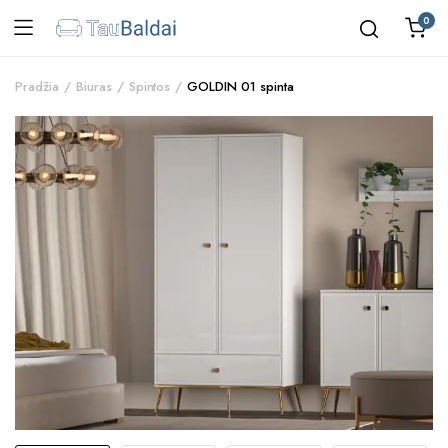
0
Pradžia
Biuras
Spintos
GOLDIN 01 spinta