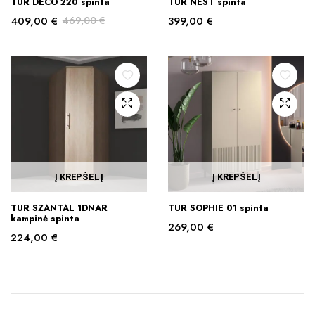
TUR DECO 220 spinta
TUR NEST spinta
409,00
€
469,00
€
399,00
€
Original
Current
price
price
was:
is:
469,00 €.
409,00 €.
Į KREPŠELĮ
Į KREPŠELĮ
TUR SZANTAL 1DNAR
TUR SOPHIE 01 spinta
kampinė spinta
269,00
€
224,00
€