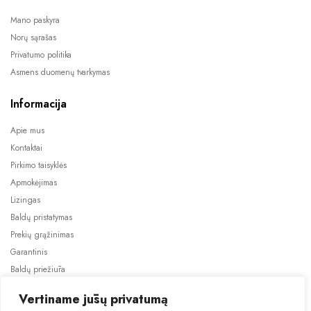
Mano paskyra
Norų sąrašas
Privatumo politika
Asmens duomenų tvarkymas
Informacija
Apie mus
Kontaktai
Pirkimo taisyklės
Apmokėjimas
Lizingas
Baldų pristatymas
Prekių grąžinimas
Garantinis
Baldų priežiūra
ES projektai
Vertiname jūsų privatumą