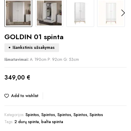
GOLDIN 01 spinta
Išankstinis užsakymas
Išmatavimai:
A: 190cm P: 92cm G: 53cm
349,00
€
Add to wishlist
Kategorijos:
Spintos
,
Spintos
,
Spintos
,
Spintos
,
Spintos
Tags:
2 durų spinta
,
balta spinta