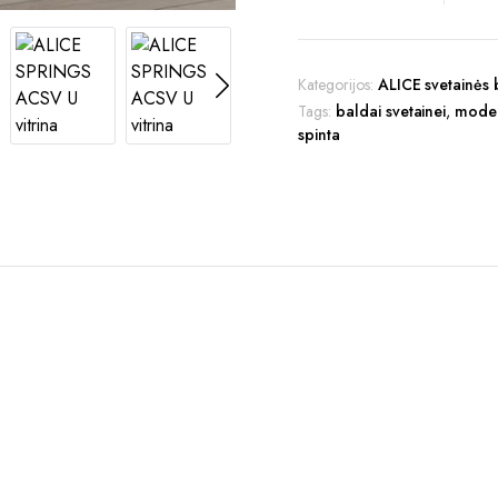
quantity
Kategorijos:
ALICE svetainės 
Tags:
baldai svetainei
,
modern
spinta