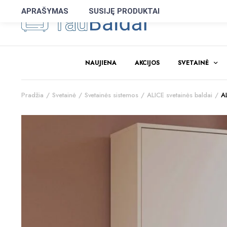
APRAŠYMAS
SUSIJĘ PRODUKTAI
NAUJIENA
AKCIJOS
SVETAINĖ
Pradžia
Svetainė
Svetainės sistemos
ALICE svetainės baldai
A