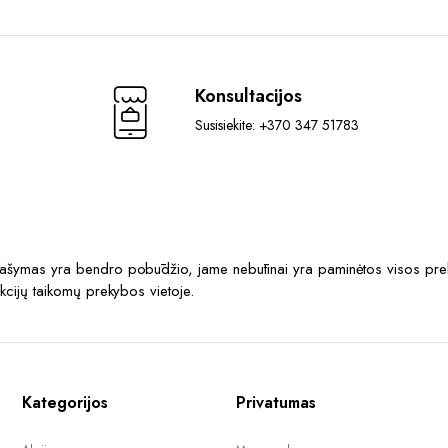
Konsultacijos
Susisiekite: +370 347 51783
prašymas yra bendro pobūdžio, jame nebūtinai yra paminėtos visos prek
akcijų taikomų prekybos vietoje.
Kategorijos
Privatumas