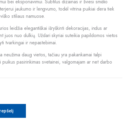
kymui bei eksponavimui. Subtilus dizainas ir šviesi smėlio
terjerui jaukumo ir lengvumo, todėl vitrina puikiai dera tiek
viško stiliaus namuose.
kurios leidžia elegantiškai išryškinti dekoracijas, indus ar
 juos nuo dulkių. Uždari skyriai suteikia papildomos vietos
yti tvarkingai ir nepastebimai.
ina neužima daug vietos, tačiau yra pakankamai talpi
i puikus pasirinkimas svetainei, valgomajam ar net darbo
krepšelį