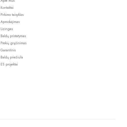
Apie mus
Kontaktai
Pirkimo taisyklės
Apmokėjimas
Lizingas
Baldų pristatymas
Prekių grąžinimas
Garantinis
Baldų priežiūra
ES projektai