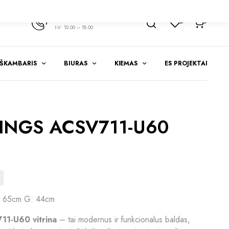
+370 347 51783
1
0
I-V: 10.00 – 18.00
EŠKAMBARIS
BIURAS
KIEMAS
ES PROJEKTAI
RINGS ACSV711-U60
: 65cm G: 44cm
1-U60 vitrina
– tai modernus ir funkcionalus baldas,