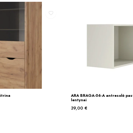
trina
ARA BRAGA-06-A antresolė pas
Į KREPŠELĮ
Į KREPŠELĮ
lentynai
39,00
€