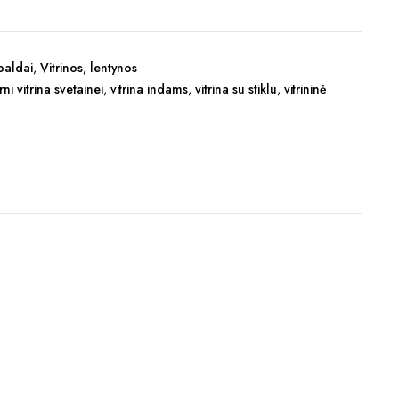
baldai
,
Vitrinos, lentynos
i vitrina svetainei
,
vitrina indams
,
vitrina su stiklu
,
vitrininė