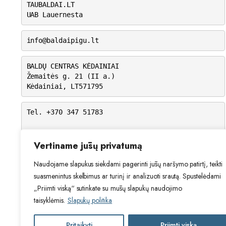
TAUBALDAI.LT
UAB Lauernesta
info@baldaipigu.lt
BALDŲ CENTRAS KĖDAINIAI
Žemaitės g. 21 (II a.)
Kėdainiai, LT571795
Tel. +370 347 51783
I-V: 10.00 – 18.00
VI: 9.00 – 15.00
Vertiname jūsų privatumą
VII: Nedirbame
Naudojame slapukus siekdami pagerinti jūsų naršymo patirtį, teikti
suasmenintus skelbimus ar turinį ir analizuoti srautą. Spustelėdami
„Priimti viską“ sutinkate su mūsų slapukų naudojimo
taisyklėmis.
Slapukų politika
Pritaikyti
Priimti viską