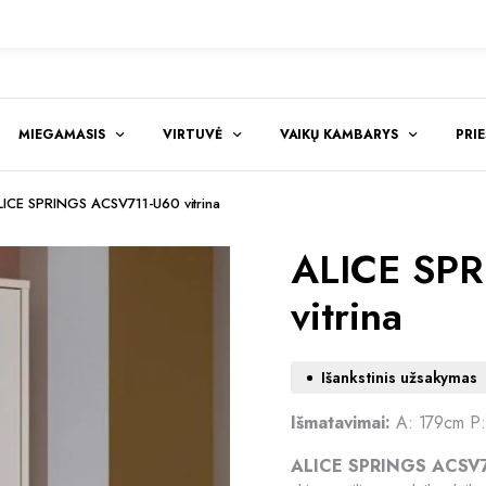
MIEGAMASIS
VIRTUVĖ
VAIKŲ KAMBARYS
PRI
LICE SPRINGS ACSV711-U60 vitrina
ALICE SP
vitrina
Išankstinis užsakymas
Išmatavimai:
A: 179cm P
ALICE SPRINGS ACSV71