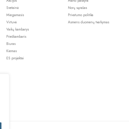
Akcijos
Mano paskyra
Svetainė
Norų sąrašas
Miegamasis
Privatumo politika
Virtuvė
Asmens duomenų tvarkymas
Vaikų kambarys
Prieškambaris
Biuras
Kiemas
ES projektai