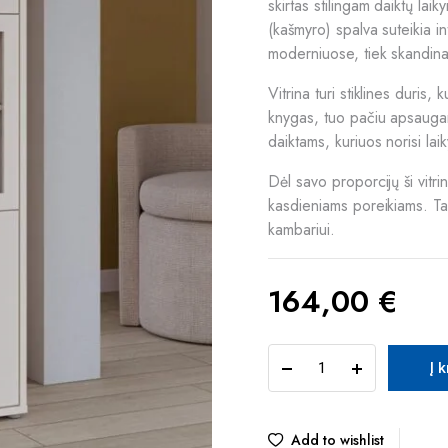
skirtas stilingam daiktų lai
(kašmyro) spalva suteikia in
moderniuose, tiek skandina
Vitrina turi stiklines duris, 
knygas, tuo pačiu apsaugant
daiktams, kuriuos norisi laik
Dėl savo proporcijų ši vitr
kasdieniams poreikiams. Ta
kambariui.
164,00
€
ALICE
Į 
SPRINGS
ACSV711-
U60
vitrina
Add to wishlist