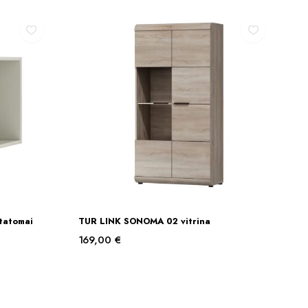
tatomai
TUR LINK SONOMA 02 vitrina
Į KREPŠELĮ
169,00
€