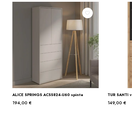
ALICE SPRINGS ACSS824-U60 spinta
TUR SANTI vi
Į KREPŠELĮ
194,00
€
149,00
€