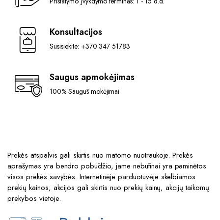
Pristatymo įvykdymo terminas: 1 - 15 d.d.
Konsultacijos
Susisiekite: +370 347 51783
Saugus apmokėjimas
100% Saugūs mokėjimai
Prekės atspalvis gali skirtis nuo matomo nuotraukoje. Prekės
aprašymas yra bendro pobūdžio, jame nebūtinai yra paminėtos
visos prekės savybės. Internetinėje parduotuvėje skelbiamos
prekių kainos, akcijos gali skirtis nuo prekių kainų, akcijų taikomų
prekybos vietoje.