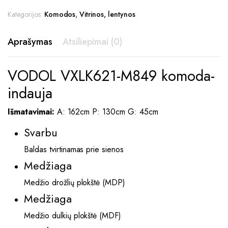
Kategorijos:
Komodos
,
Vitrinos, lentynos
Aprašymas
Atsiliepimai (0)
VODOL VXLK621-M849 komoda-
indauja
Išmatavimai:
A: 162cm P: 130cm G: 45cm
Svarbu
Baldas tvirtinamas prie sienos
Medžiaga
Medžio drožlių plokštė (MDP)
Medžiaga
Medžio dulkių plokštė (MDF)