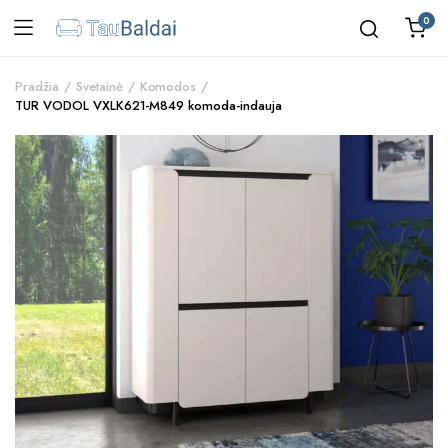
0
Pradžia
Svetainė
Komodos
TUR VODOL VXLK621-M849 komoda-indauja