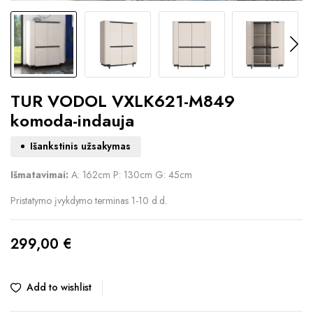
TUR VODOL VXLK621-M849
komoda-indauja
Išankstinis užsakymas
Išmatavimai:
A: 162cm P: 130cm G: 45cm
Pristatymo įvykdymo terminas 1-10 d.d.
299,00
€
Add to wishlist