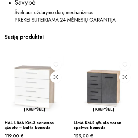
Savybė
Švelnaus uždarymo durų mechanizmas
PREKEI SUTEIKIAMA 24 MĖNESIŲ GARANTIJA
Susiję produktai
Į KREPŠELĮ
Į KREPŠELĮ
HAL LIMA KM-3 sonomos
LIMA KM-2 ąžuolo votan
ąžuolo – balta komoda
spalvos komoda
119,00
€
129,00
€