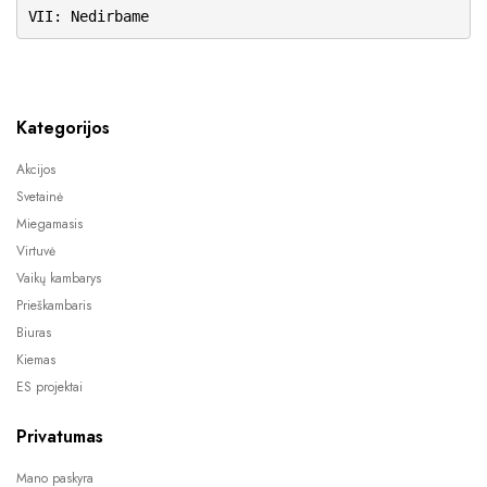
VII: Nedirbame
Kategorijos
Akcijos
Svetainė
Miegamasis
Virtuvė
Vaikų kambarys
Prieškambaris
Biuras
Kiemas
ES projektai
Privatumas
Mano paskyra