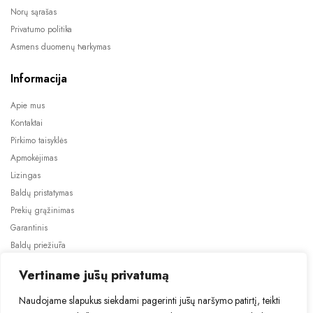
Norų sąrašas
Privatumo politika
Asmens duomenų tvarkymas
Informacija
Apie mus
Kontaktai
Pirkimo taisyklės
Apmokėjimas
Lizingas
Baldų pristatymas
Prekių grąžinimas
Garantinis
Baldų priežiūra
ES projektai
Vertiname jūsų privatumą
Naudojame slapukus siekdami pagerinti jūsų naršymo patirtį, teikti