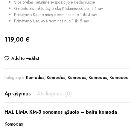
Šios prekės neturime ekspozicijoje Kėdainiuose
Galėsite atsiimkite šią prekę Kėdainiuose po 1-4 sav.
Pristatymo Kauno mieste terminas nuo 1 iki 4 sav.
Pristatymo Lietuvoje terminas nuo 1 iki 5 sav.
119,00
€
Add to wishlist
Kategorijos:
Komodos
,
Komodos
,
Komodos
,
Komodos
,
Komodos
Aprašymas
Atsiliepimai (0)
HAL LIMA KM-3 sonomos ąžuolo – balta komoda
Komodas