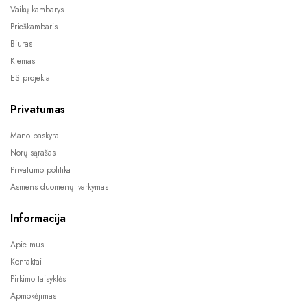
Vaikų kambarys
Prieškambaris
Biuras
Kiemas
ES projektai
Privatumas
Mano paskyra
Norų sąrašas
Privatumo politika
Asmens duomenų tvarkymas
Informacija
Apie mus
Kontaktai
Pirkimo taisyklės
Apmokėjimas