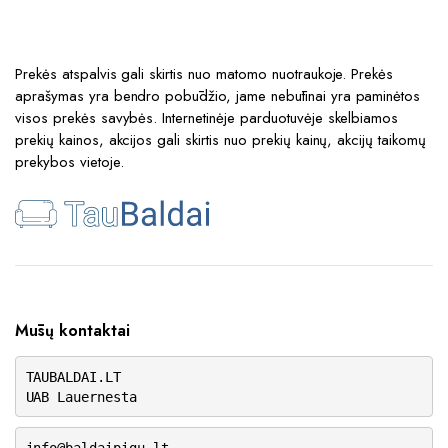
Prekės atspalvis gali skirtis nuo matomo nuotraukoje. Prekės
aprašymas yra bendro pobūdžio, jame nebūtinai yra paminėtos
visos prekės savybės. Internetinėje parduotuvėje skelbiamos
prekių kainos, akcijos gali skirtis nuo prekių kainų, akcijų taikomų
prekybos vietoje.
Mūsų kontaktai
TAUBALDAI.LT
UAB Lauernesta
info@baldaipigu.lt