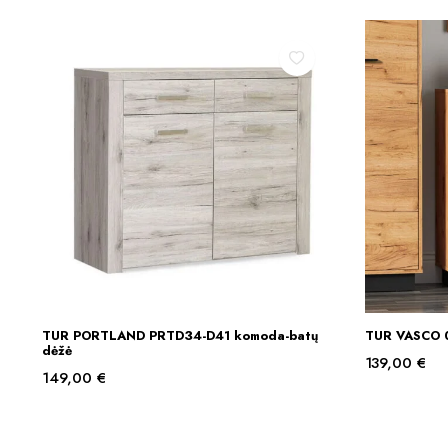
TUR PORTLAND PRTD34-D41 komoda-batų
TUR VASCO 0
Į KREPŠELĮ
dėžė
139,00
€
149,00
€