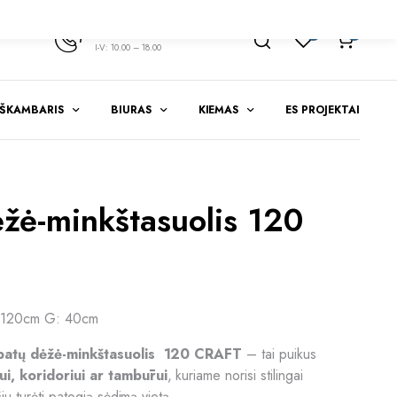
+370 347 51783
1
0
I-V: 10.00 – 18.00
EŠKAMBARIS
BIURAS
KIEMAS
ES PROJEKTAI
žė-minkštasuolis 120
 120cm G: 40cm
batų dėžė-minkštasuolis 120 CRAFT
– tai puikus
i, koridoriui ar tambūrui
, kuriame norisi stilingai
čiu turėti patogią sėdimą vietą.