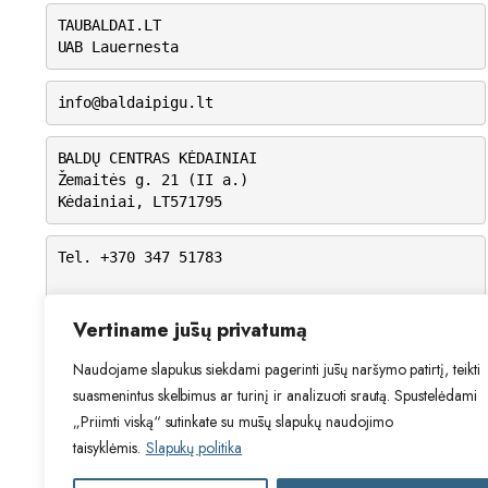
TAUBALDAI.LT
UAB Lauernesta
info@baldaipigu.lt
BALDŲ CENTRAS KĖDAINIAI
Žemaitės g. 21 (II a.)
Kėdainiai, LT571795
Tel. +370 347 51783
I-V: 10.00 – 18.00
VI: 9.00 – 15.00
Vertiname jūsų privatumą
VII: Nedirbame
Naudojame slapukus siekdami pagerinti jūsų naršymo patirtį, teikti
suasmenintus skelbimus ar turinį ir analizuoti srautą. Spustelėdami
„Priimti viską“ sutinkate su mūsų slapukų naudojimo
taisyklėmis.
Slapukų politika