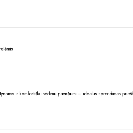
relėmis
ntynomis ir komfortišku sėdimu paviršiumi – idealus sprendimas prieš