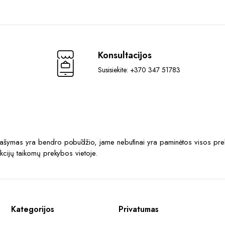
Konsultacijos
Susisiekite: +370 347 51783
prašymas yra bendro pobūdžio, jame nebūtinai yra paminėtos visos prek
akcijų taikomų prekybos vietoje.
Kategorijos
Privatumas