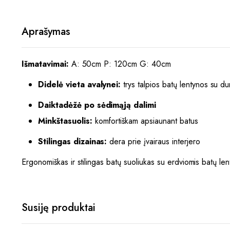
Aprašymas
Išmatavimai:
A: 50cm P: 120cm G: 40cm
Didelė vieta avalynei:
trys talpios batų lentynos su du
Daiktadėžė po sėdimąją dalimi
Minkštasuolis:
komfortiškam apsiaunant batus
Stilingas dizainas:
dera prie įvairaus interjero
Ergonomiškas ir stilingas batų suoliukas su erdviomis batų le
Susiję produktai