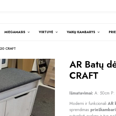
MIEGAMASIS
VIRTUVĖ
VAIKŲ KAMBARYS
PRI
 120 CRAFT
AR Batų dė
CRAFT
Išmatavimai:
A: 50cm P:
Moderni ir funkcionali
AR
sprendimas
prieškambariu
sutvarkyti avalynę ir tuo pa