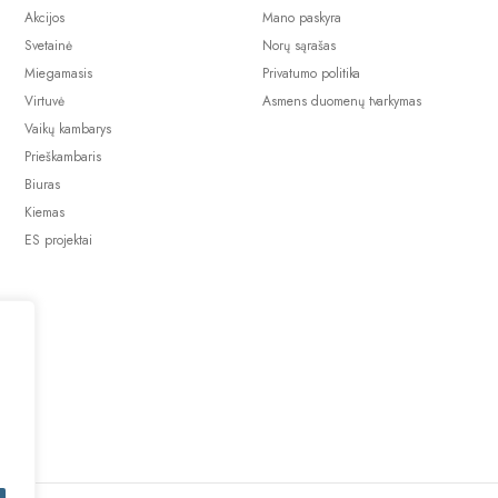
Akcijos
Mano paskyra
Svetainė
Norų sąrašas
Miegamasis
Privatumo politika
Virtuvė
Asmens duomenų tvarkymas
Vaikų kambarys
Prieškambaris
Biuras
Kiemas
ES projektai