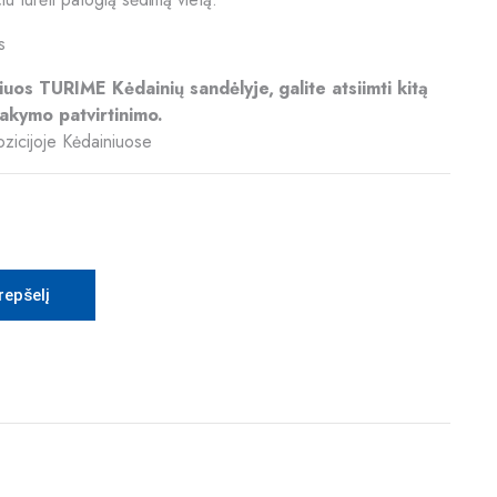
s
riuos TURIME Kėdainių sandėlyje, galite atsiimti kitą
akymo patvirtinimo.
ozicijoje Kėdainiuose
krepšelį