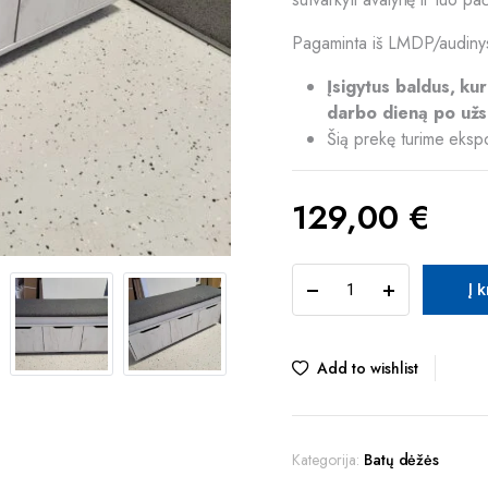
Pagaminta iš LMDP/audiny
Įsigytus baldus, ku
darbo dieną po užs
Šią prekę turime eksp
129,00
€
AR
Į 
Batų
dėžė-
minkštasuolis
120
Add to wishlist
CRAFT
quantity
Kategorija:
Batų dėžės