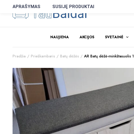
APRAŠYMAS
SUSIJĘ PRODUKTAI
NAUJIENA
AKCIJOS
SVETAINĖ
Pradžia
Prieškambaris
Batų dėžės
AR Batų dėžė-minkštasuolis