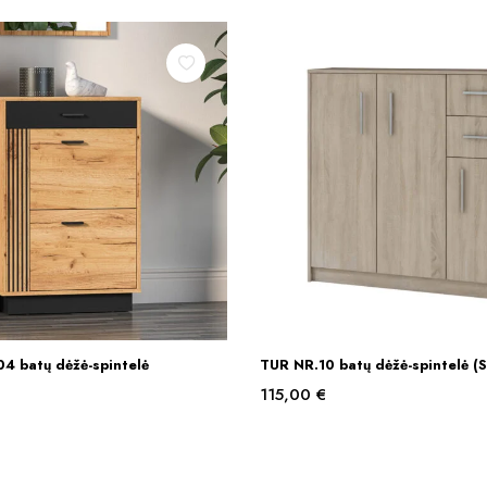
4 batų dėžė-spintelė
TUR NR.10 batų dėžė-spintelė (
Į KREPŠELĮ
Į KREPŠELĮ
115,00
€