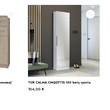
Sonoma)
TUR CALMA CMQD711S-120 batų spinta
Į KREPŠELĮ
104,00
€