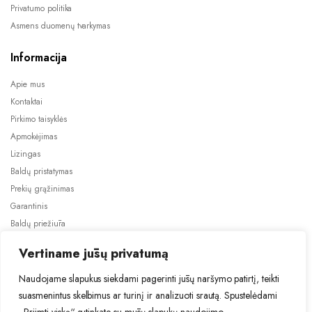
Privatumo politika
Asmens duomenų tvarkymas
Informacija
Apie mus
Kontaktai
Pirkimo taisyklės
Apmokėjimas
Lizingas
Baldų pristatymas
Prekių grąžinimas
Garantinis
Baldų priežiūra
ES projektai
Vertiname jūsų privatumą
Naudojame slapukus siekdami pagerinti jūsų naršymo patirtį, teikti
suasmenintus skelbimus ar turinį ir analizuoti srautą. Spustelėdami