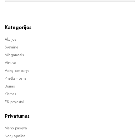
Kategorijos
Akcijos
Svetainė
Miegamasis
Virtuvė
Vaikų kambarys
Prieškambaris
Biuras
Kiemas
ES projektai
Privatumas
Mano paskyra
Norų sąrašas