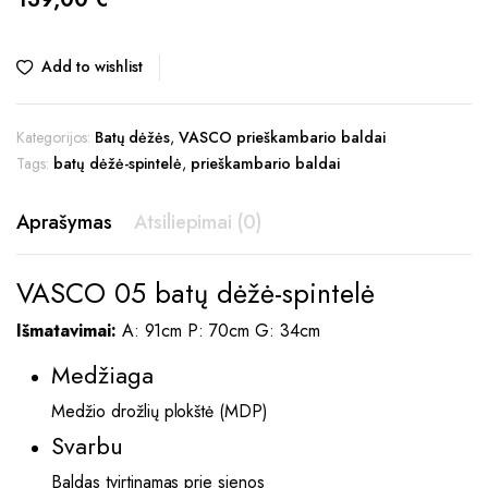
Add to wishlist
Kategorijos:
Batų dėžės
,
VASCO prieškambario baldai
Tags:
batų dėžė-spintelė
,
prieškambario baldai
Aprašymas
Atsiliepimai (0)
VASCO 05 batų dėžė-spintelė
Išmatavimai:
A: 91cm P: 70cm G: 34cm
Medžiaga
Medžio drožlių plokštė (MDP)
Svarbu
Baldas tvirtinamas prie sienos