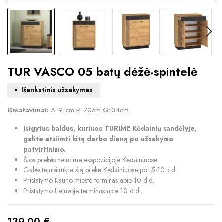
TUR VASCO 05 batų dėžė-spintelė
Išankstinis užsakymas
Išmatavimai:
A: 91cm P: 70cm G: 34cm
Įsigytus baldus, kuriuos TURIME Kėdainių sandėlyje,
galite atsiimti kitą darbo dieną po užsakymo
patvirtinimo.
Šios prekės neturime ekspozicijoje Kėdainiuose
Galėsite atsiimkite šią prekę Kėdainiuose po 5-10 d.d.
Pristatymo Kauno mieste terminas apie 10 d.d.
Pristatymo Lietuvoje terminas apie 10 d.d.
139,00
€