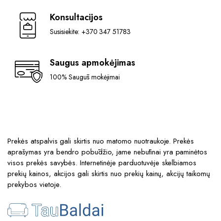
Konsultacijos
Susisiekite: +370 347 51783
Saugus apmokėjimas
100% Saugūs mokėjimai
Prekės atspalvis gali skirtis nuo matomo nuotraukoje. Prekės
aprašymas yra bendro pobūdžio, jame nebūtinai yra paminėtos
visos prekės savybės. Internetinėje parduotuvėje skelbiamos
prekių kainos, akcijos gali skirtis nuo prekių kainų, akcijų taikomų
prekybos vietoje.