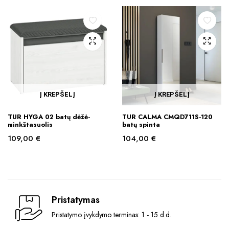
Į KREPŠELĮ
Į KREPŠELĮ
TUR HYGA 02 batų dėžė-
TUR CALMA CMQD711S-120
minkštasuolis
batų spinta
109,00
€
104,00
€
Pristatymas
Pristatymo įvykdymo terminas: 1 - 15 d.d.