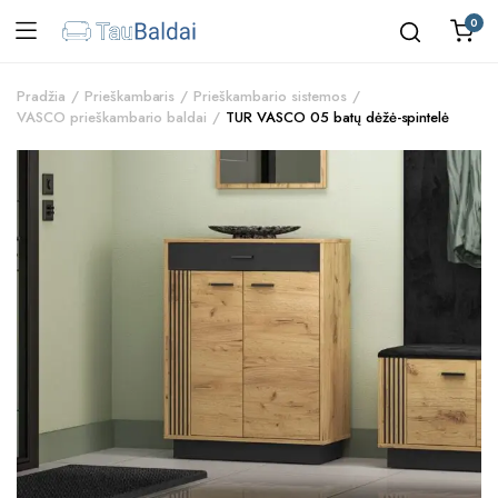
0
Pradžia
Prieškambaris
Prieškambario sistemos
VASCO prieškambario baldai
TUR VASCO 05 batų dėžė-spintelė