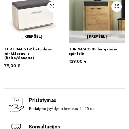
Į KREPŠELĮ
Į KREPŠELĮ
TUR LIMA ST-2 batų dėžė-
TUR VASCO 05 batų dėžė-
minkštasuolis
spintelė
(Balta/Sonoma)
139,00
€
79,00
€
Pristatymas
Pristatymo įvykdymo terminas: 1 - 15 d.d.
Konsultacijos