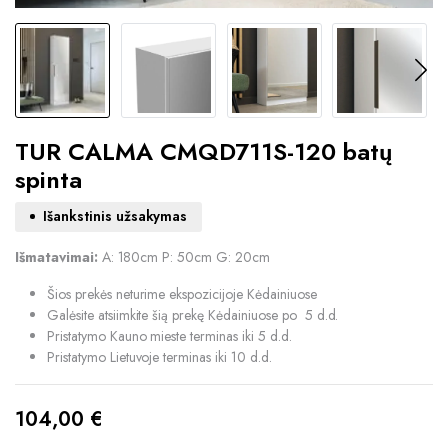
TUR CALMA CMQD711S-120 batų
spinta
Išankstinis užsakymas
Išmatavimai:
A: 180cm P: 50cm G: 20cm
Šios prekės neturime ekspozicijoje Kėdainiuose
Galėsite atsiimkite šią prekę Kėdainiuose po 5 d.d.
Pristatymo Kauno mieste terminas iki 5 d.d.
Pristatymo Lietuvoje terminas iki 10 d.d.
104,00
€