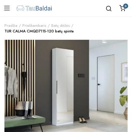
0
Pradžia
Prieškambaris
Batų dėžės
TUR CALMA CMQD711S-120 batų spinta