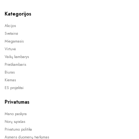
Kategorijos
Akcijos
Svetainė
Miegamasis
Virtuvė
Vaikų kambarys
Prieškambaris
Biuras
Kiemas
ES projektai
Privatumas
Mano paskyra
Norų sąrašas
Privatumo politika
Asmens duomenų tvarkymas