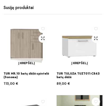
Susiję produktai
Į KREPŠELĮ
Į KREPŠELĮ
TUR NR.10 batų dėžė-spintelė
TUR TULUZA TUZT011-C843
(Sonoma)
batų dėžė
115,00
€
89,00
€