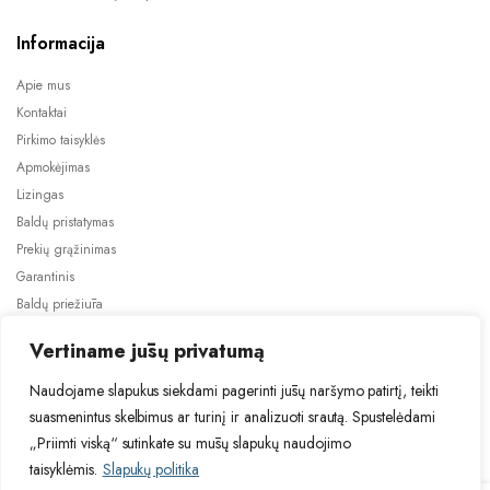
Informacija
Apie mus
Kontaktai
Pirkimo taisyklės
Apmokėjimas
Lizingas
Baldų pristatymas
Prekių grąžinimas
Garantinis
Baldų priežiūra
ES projektai
Vertiname jūsų privatumą
Naudojame slapukus siekdami pagerinti jūsų naršymo patirtį, teikti
suasmenintus skelbimus ar turinį ir analizuoti srautą. Spustelėdami
„Priimti viską“ sutinkate su mūsų slapukų naudojimo
taisyklėmis.
Slapukų politika
2024 © Visos teisės saugomos. Be TauBaldai.lt sutikimo draudžiama