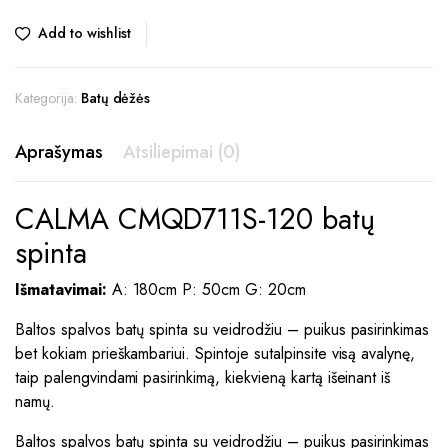
Add to wishlist
Kategorija:
Batų dėžės
Aprašymas
Atsiliepimai (0)
CALMA CMQD711S-120 batų
spinta
Išmatavimai:
A: 180cm P: 50cm G: 20cm
Baltos spalvos batų spinta su veidrodžiu – puikus pasirinkimas
bet kokiam prieškambariui. Spintoje sutalpinsite visą avalynę,
taip palengvindami pasirinkimą, kiekvieną kartą išeinant iš
namų.
Baltos spalvos batų spinta su veidrodžiu – puikus pasirinkimas