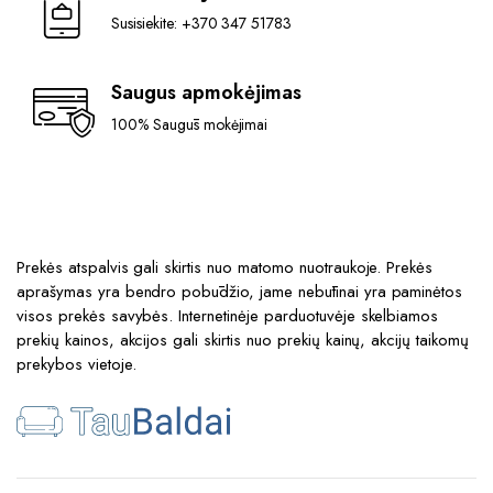
Susisiekite: +370 347 51783
Saugus apmokėjimas
100% Saugūs mokėjimai
Prekės atspalvis gali skirtis nuo matomo nuotraukoje. Prekės
aprašymas yra bendro pobūdžio, jame nebūtinai yra paminėtos
visos prekės savybės. Internetinėje parduotuvėje skelbiamos
prekių kainos, akcijos gali skirtis nuo prekių kainų, akcijų taikomų
prekybos vietoje.