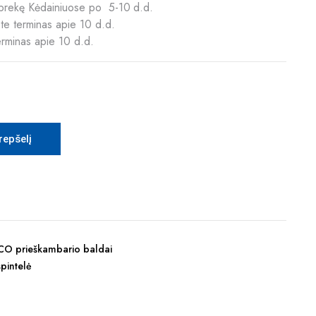
ią prekę Kėdainiuose po 5-10 d.d.
te terminas apie 10 d.d.
erminas apie 10 d.d.
krepšelį
O prieškambario baldai
pintelė