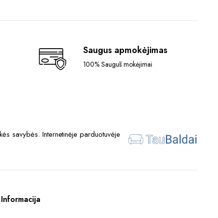
Saugus apmokėjimas
100% Saugūs mokėjimai
ės savybės. Internetinėje parduotuvėje
Informacija