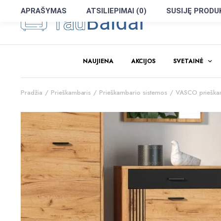
APRAŠYMAS
ATSILIEPIMAI (0)
SUSIJĘ PRODU
NAUJIENA
AKCIJOS
SVETAINĖ
Pradžia
Prieškambaris
Prieškambario sistemos
VASCO prieškam