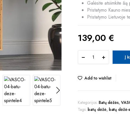
Galėsite atsiimkite š
Pristatymo Kauno mies
Pristatymo Lietuvoje t
139,00
€
TUR
Į 
VASCO
04
batų
dėžė-
Add to wishlist
spintelė
quantity
Kategorijos:
Batų dėžės
,
VASC
Tags:
batų dėžė
,
batų dėžė-s