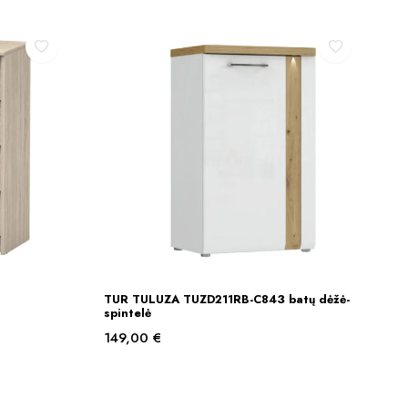
TUR TULUZA TUZD211RB-C843 batų dėžė-
Į KREPŠELĮ
spintelė
149,00
€