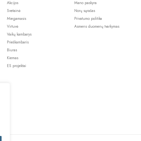
Akcijos
Mano paskyra
Svetainė
Norų sąrašas
Miegamasis
Privatumo politika
Virtuvė
Asmens duomenų tvarkymas
Vaikų kambarys
Prieškambaris
Biuras
Kiemas
ES projektai