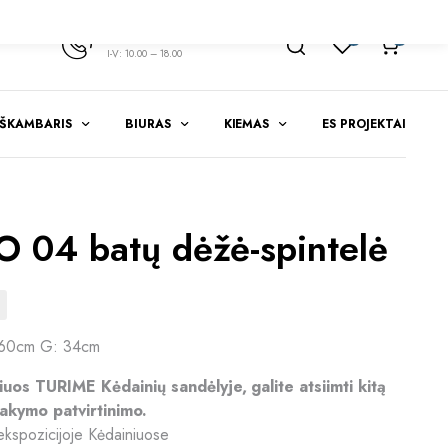
+370 347 51783
1
0
I-V: 10.00 – 18.00
EŠKAMBARIS
BIURAS
KIEMAS
ES PROJEKTAI
 04 batų dėžė-spintelė
 60cm G: 34cm
riuos TURIME Kėdainių sandėlyje, galite atsiimti kitą
akymo patvirtinimo.
ekspozicijoje Kėdainiuose