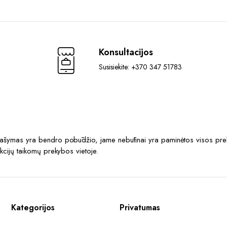
Konsultacijos
Susisiekite: +370 347 51783
prašymas yra bendro pobūdžio, jame nebūtinai yra paminėtos visos prek
akcijų taikomų prekybos vietoje.
Kategorijos
Privatumas