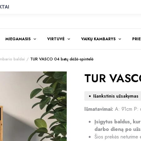
KTAI
MIEGAMASIS
VIRTUVĖ
VAIKŲ KAMBARYS
PRI
bario baldai
TUR VASCO 04 batų dėžė-spintelė
TUR VASCO
Išankstinis užsakymas
Išmatavimai:
A: 91cm P:
Įsigytus baldus, ku
darbo dieną po užs
Šios prekės neturime 