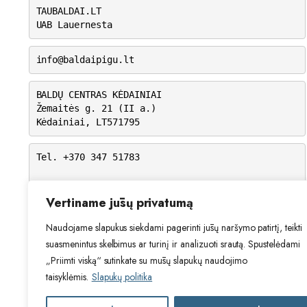
TAUBALDAI.LT
UAB Lauernesta
info@baldaipigu.lt
BALDŲ CENTRAS KĖDAINIAI
Žemaitės g. 21 (II a.)
Kėdainiai, LT571795
Tel. +370 347 51783
I-V: 10.00 – 18.00
VI: 9.00 – 15.00
Vertiname jūsų privatumą
VII: Nedirbame
Naudojame slapukus siekdami pagerinti jūsų naršymo patirtį, teikti
suasmenintus skelbimus ar turinį ir analizuoti srautą. Spustelėdami
„Priimti viską“ sutinkate su mūsų slapukų naudojimo
taisyklėmis.
Slapukų politika