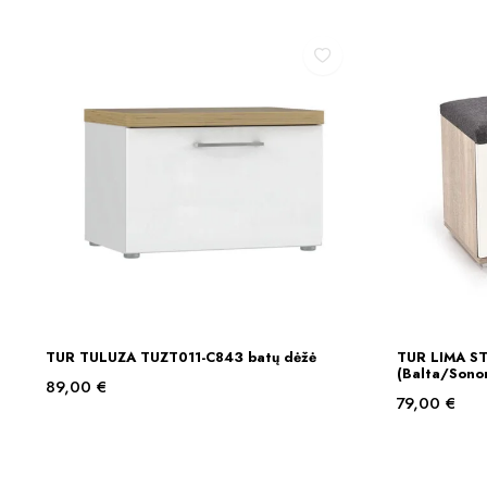
TUR TULUZA TUZT011-C843 batų dėžė
TUR LIMA ST-
Į KREPŠELĮ
(Balta/Sono
89,00
€
79,00
€