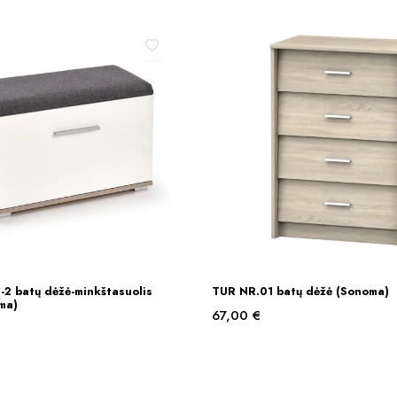
2 batų dėžė-minkštasuolis
TUR NR.01 batų dėžė (Sonoma)
Į KREPŠELĮ
Į KREPŠELĮ
ma)
67,00
€