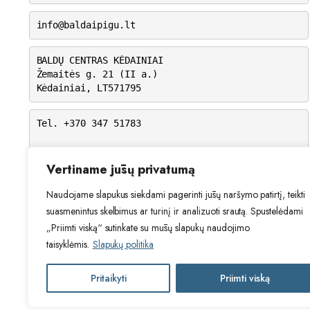
info@baldaipigu.lt
BALDŲ CENTRAS KĖDAINIAI
Žemaitės g. 21 (II a.)
Kėdainiai, LT571795
Tel. +370 347 51783
I-V: 10.00 – 18.00
VI: 9.00 – 15.00
Vertiname jūsų privatumą
VII: Nedirbame
Naudojame slapukus siekdami pagerinti jūsų naršymo patirtį, teikti
suasmenintus skelbimus ar turinį ir analizuoti srautą. Spustelėdami
„Priimti viską“ sutinkate su mūsų slapukų naudojimo
taisyklėmis.
Slapukų politika
Pritaikyti
Priimti viską
2024 © Visos teisės saugomos. Be Ta