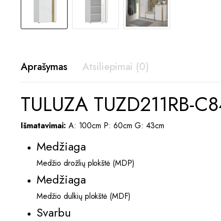
Aprašymas
Atsiliepimai (0)
TULUZA TUZD211RB-C843
Išmatavimai:
A: 100cm P: 60cm G: 43cm
Medžiaga
Medžio drožlių plokštė (MDP)
Medžiaga
Medžio dulkių plokštė (MDF)
Svarbu