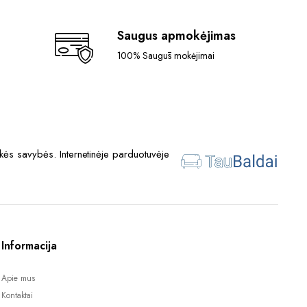
Saugus apmokėjimas
100% Saugūs mokėjimai
ės savybės. Internetinėje parduotuvėje
Informacija
Apie mus
Kontaktai