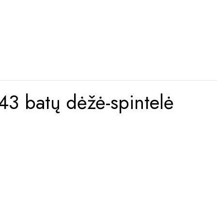
 batų dėžė-spintelė