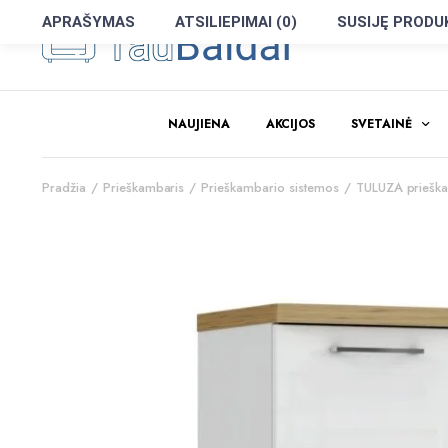
APRAŠYMAS
ATSILIEPIMAI (0)
SUSIJĘ PRODU
NAUJIENA
AKCIJOS
SVETAINĖ
Pradžia
Prieškambaris
Prieškambario sistemos
TULUZA prieška