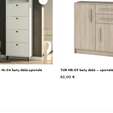
Nr.04 batų dėžė-spintelė
TUR NR.09 batų dėžė – spintel
Į KREPŠELĮ
Į KREPŠELĮ
82,00
€