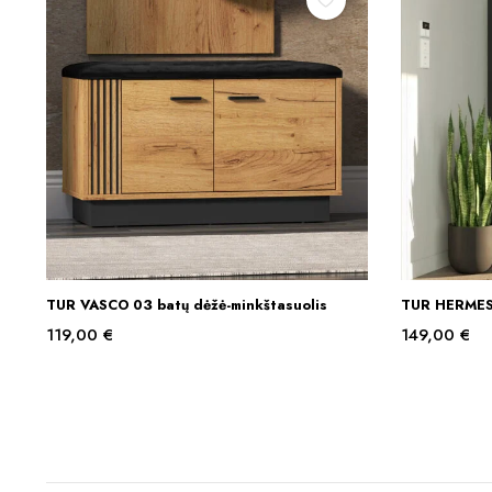
TUR VASCO 03 batų dėžė-minkštasuolis
TUR HERMES 
Į KREPŠELĮ
119,00
€
149,00
€