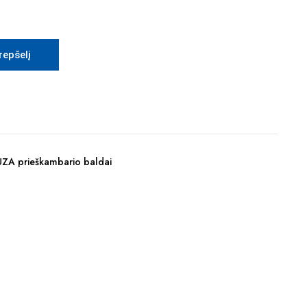
krepšelį
ZA prieškambario baldai