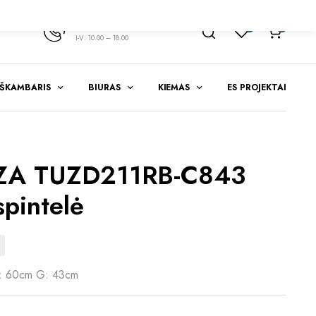
+370 347 51783
1
0
I-V: 10.00 – 18.00
EŠKAMBARIS
BIURAS
KIEMAS
ES PROJEKTAI
ZA TUZD211RB-C843
spintelė
: 60cm G: 43cm