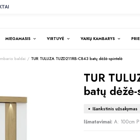
KTAI
MIEGAMASIS
VIRTUVĖ
VAIKŲ KAMBARYS
PRI
mbario baldai
TUR TULUZA TUZD211RB-C843 batų dėžė-spintelė
TUR TULU
batų dėžė-
Išankstinis užsakymas
Išmatavimai:
A: 100cm P