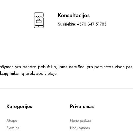
Konsultacijos
Susisiekite: +370 347 51783
prašymas yra bendro pobūdžio, jame nebūtinai yra paminėtos visos prek
akcijų taikomų prekybos vietoje.
Kategorijos
Privatumas
Akcijos
Mano paskyra
Svetainė
Norų sąrašas