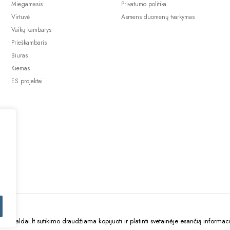
Miegamasis
Privatumo politika
Virtuvė
Asmens duomenų tvarkymas
Vaikų kambarys
Prieškambaris
Biuras
Kiemas
ES projektai
uBaldai.lt sutikimo draudžiama kopijuoti ir platinti svetainėje esančią informaci