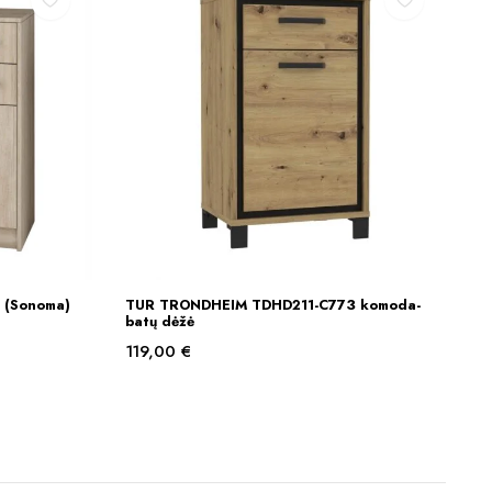
ė (Sonoma)
TUR TRONDHEIM TDHD211-C773 komoda-
Į KREPŠELĮ
batų dėžė
119,00
€