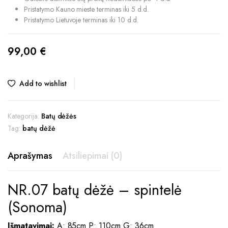
Pristatymo Kauno mieste terminas iki 5 d.d.
Pristatymo Lietuvoje terminas iki 10 d.d.
99,00
€
Add to wishlist
Kategorija:
Batų dėžės
Tag:
batų dėžė
Aprašymas
Atsiliepimai (0)
NR.07 batų dėžė – spintelė
(Sonoma)
Išmatavimai:
A: 85cm P: 110cm G: 36cm