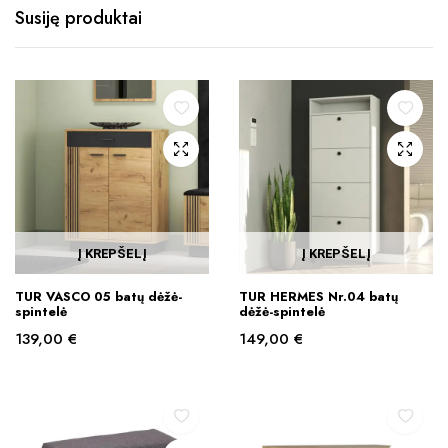
Susiję produktai
Į KREPŠELĮ
Į KREPŠELĮ
TUR VASCO 05 batų dėžė-
TUR HERMES Nr.04 batų
spintelė
dėžė-spintelė
139,00
€
149,00
€