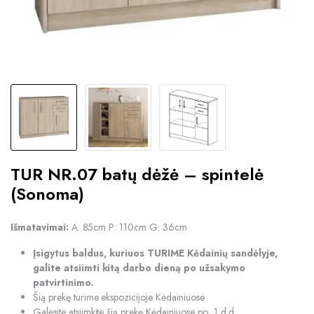
TUR NR.07 batų dėžė – spintelė
(Sonoma)
Išmatavimai:
A: 85cm P: 110cm G: 36cm
Įsigytus baldus, kuriuos TURIME Kėdainių sandėlyje,
galite atsiimti kitą darbo dieną po užsakymo
patvirtinimo.
Šią prekę turime ekspozicijoje Kėdainiuose
Galėsite atsiimkite šią prekę Kėdainiuose po 1 d.d.