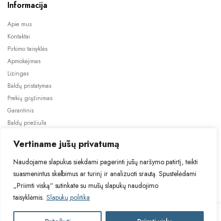
Informacija
Apie mus
Kontaktai
Pirkimo taisyklės
Apmokėjimas
Lizingas
Baldų pristatymas
Prekių grąžinimas
Garantinis
Baldų priežiūra
ES projektai
Vertiname jūsų privatumą
Naudojame slapukus siekdami pagerinti jūsų naršymo patirtį, teikti
suasmenintus skelbimus ar turinį ir analizuoti srautą. Spustelėdami
„Priimti viską“ sutinkate su mūsų slapukų naudojimo
taisyklėmis.
Slapukų politika
2024 © Visos teisės saugomos. Be TauBaldai.lt sutikimo draudžiama
kopijuoti ir platinti svetainėje esančią informaciją.
TUR