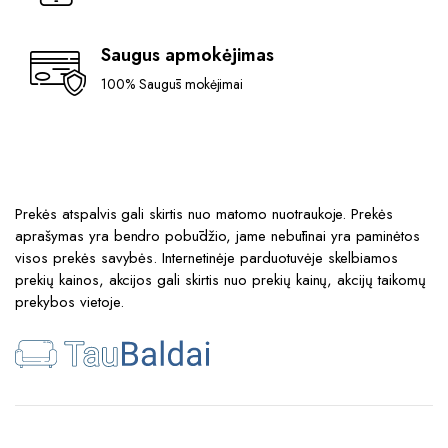
Saugus apmokėjimas
100% Saugūs mokėjimai
Prekės atspalvis gali skirtis nuo matomo nuotraukoje. Prekės
aprašymas yra bendro pobūdžio, jame nebūtinai yra paminėtos
visos prekės savybės. Internetinėje parduotuvėje skelbiamos
prekių kainos, akcijos gali skirtis nuo prekių kainų, akcijų taikomų
prekybos vietoje.