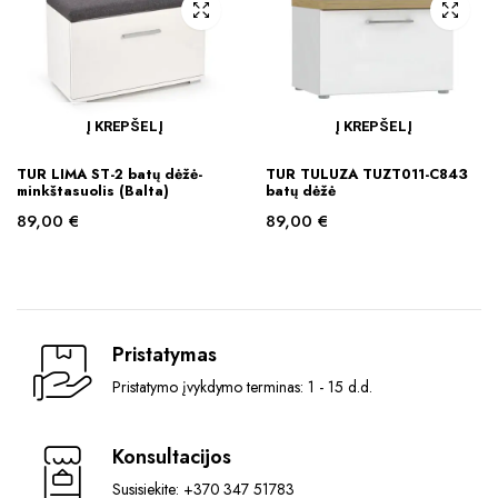
Į KREPŠELĮ
Į KREPŠELĮ
TUR LIMA ST-2 batų dėžė-
TUR TULUZA TUZT011-C843
minkštasuolis (Balta)
batų dėžė
89,00
€
89,00
€
Pristatymas
Pristatymo įvykdymo terminas: 1 - 15 d.d.
Konsultacijos
Susisiekite: +370 347 51783