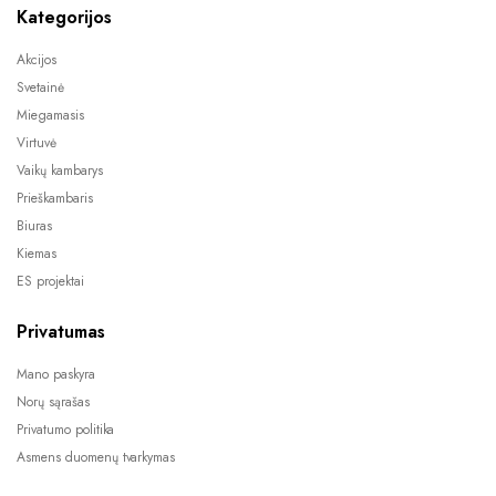
Kategorijos
Akcijos
Svetainė
Miegamasis
Virtuvė
Vaikų kambarys
Prieškambaris
Biuras
Kiemas
ES projektai
Privatumas
Mano paskyra
Norų sąrašas
Privatumo politika
Asmens duomenų tvarkymas