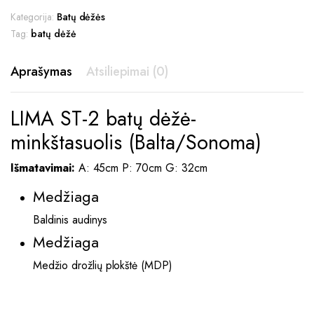
Kategorija:
Batų dėžės
Tag:
batų dėžė
Aprašymas
Atsiliepimai (0)
LIMA ST-2 batų dėžė-
minkštasuolis (Balta/Sonoma)
Išmatavimai:
A: 45cm P: 70cm G: 32cm
Medžiaga
Baldinis audinys
Medžiaga
Medžio drožlių plokštė (MDP)