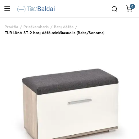
0
Pradžia
Prieškambaris
Batų dėžės
TUR LIMA ST-2 batų dėžė-minkštasuolis (Balta/Sonoma)