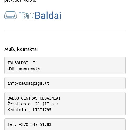
prekybos vietoje.
Mūsų kontaktai
TAUBALDAI.LT
UAB Lauernesta
info@baldaipigu.lt
BALDŲ CENTRAS KĖDAINIAI
Žemaitės g. 21 (II a.)
Kėdainiai, LT571795
Tel. +370 347 51783