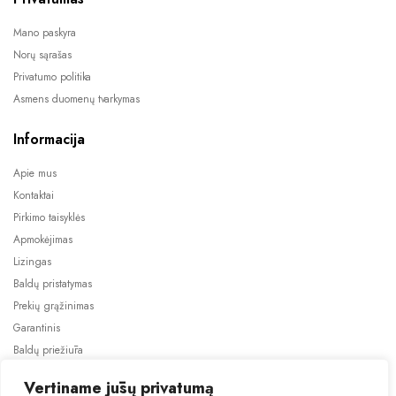
Mano paskyra
Norų sąrašas
Privatumo politika
Asmens duomenų tvarkymas
Informacija
Apie mus
Kontaktai
Pirkimo taisyklės
Apmokėjimas
Lizingas
Baldų pristatymas
Prekių grąžinimas
Garantinis
Baldų priežiūra
ES projektai
Vertiname jūsų privatumą