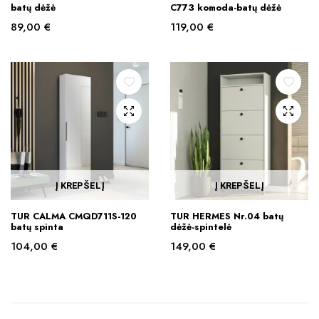
batų dėžė
C773 komoda-batų dėžė
89,00
€
119,00
€
Į KREPŠELĮ
Į KREPŠELĮ
TUR CALMA CMQD711S-120
TUR HERMES Nr.04 batų
batų spinta
dėžė-spintelė
104,00
€
149,00
€