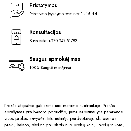
Pristatymas
Pristatymo įvykdymo terminas: 1 - 15 d.d.
Konsultacijos
Susisiekite: +370 347 51783
Saugus apmokėjimas
100% Saugūs mokėjimai
Prekės atspalvis gali skirtis nuo matomo nuotraukoje. Prekės
aprašymas yra bendro pobūdžio, jame nebūtinai yra paminėtos
visos prekės savybės. Internetinėje parduotuvėje skelbiamos
prekių kainos, akcijos gali skirtis nuo prekių kainų, akcijų taikomų