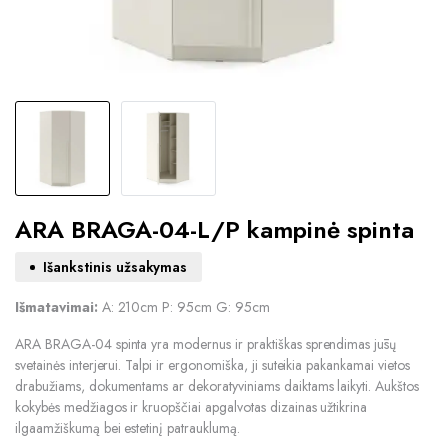
ARA BRAGA-04-L/P kampinė spinta
Išankstinis užsakymas
Išmatavimai:
A: 210cm P: 95cm G: 95cm
ARA BRAGA-04 spinta yra modernus ir praktiškas sprendimas jūsų
svetainės interjerui. Talpi ir ergonomiška, ji suteikia pakankamai vietos
drabužiams, dokumentams ar dekoratyviniams daiktams laikyti. Aukštos
kokybės medžiagos ir kruopščiai apgalvotas dizainas užtikrina
ilgaamžiškumą bei estetinį patrauklumą.