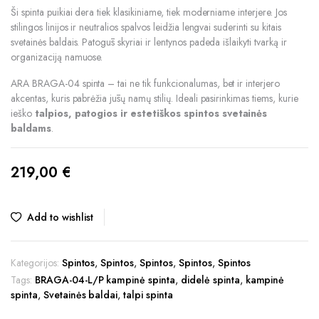
Ši spinta puikiai dera tiek klasikiniame, tiek moderniame interjere. Jos
stilingos linijos ir neutralios spalvos leidžia lengvai suderinti su kitais
svetainės baldais. Patogūs skyriai ir lentynos padeda išlaikyti tvarką ir
organizaciją namuose.
ARA BRAGA-04 spinta – tai ne tik funkcionalumas, bet ir interjero
akcentas, kuris pabrėžia jūsų namų stilių. Ideali pasirinkimas tiems, kurie
ieško
talpios, patogios ir estetiškos spintos svetainės
baldams
.
219,00
€
Add to wishlist
Kategorijos:
Spintos
,
Spintos
,
Spintos
,
Spintos
,
Spintos
Tags:
BRAGA-04-L/P kampinė spinta
,
didelė spinta
,
kampinė
spinta
,
Svetainės baldai
,
talpi spinta