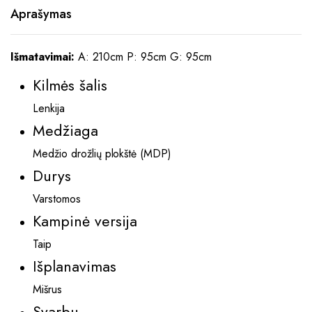
Aprašymas
Išmatavimai:
A: 210cm P: 95cm G: 95cm
Kilmės šalis
Lenkija
Medžiaga
Medžio drožlių plokštė (MDP)
Durys
Varstomos
Kampinė versija
Taip
Išplanavimas
Mišrus
Svarbu