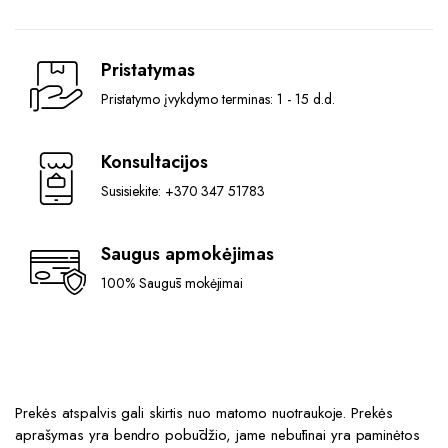
was:
is:
349,00 €.
339,00 €.
Pristatymas
Pristatymo įvykdymo terminas: 1 - 15 d.d.
Konsultacijos
Susisiekite: +370 347 51783
Saugus apmokėjimas
100% Saugūs mokėjimai
Prekės atspalvis gali skirtis nuo matomo nuotraukoje. Prekės
aprašymas yra bendro pobūdžio, jame nebūtinai yra paminėtos