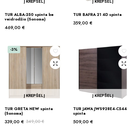
Į KREPŠELĮ
Į KREPŠELĮ
TUR ALBA-250 spinta be
TUR BAFRA 21 4D spinta
veidrodžio (Sonoma)
359,00
€
469,00
€
-3%
Į KREPŠELĮ
Į KREPŠELĮ
TUR GRETA NEW spinta
TUR JAWA JWS928E4-C544
(Sonoma)
spinta
339,00
€
349,00
€
509,00
€
Original
Current
price
price