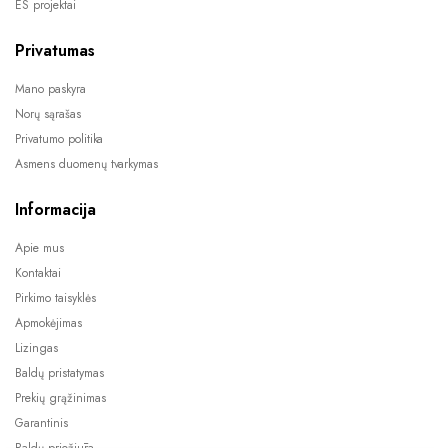
ES projektai
Privatumas
Mano paskyra
Norų sąrašas
Privatumo politika
Asmens duomenų tvarkymas
Informacija
Apie mus
Kontaktai
Pirkimo taisyklės
Apmokėjimas
Lizingas
Baldų pristatymas
Prekių grąžinimas
Garantinis