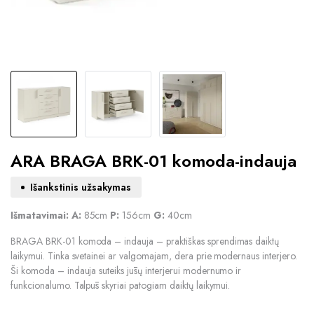
ARA BRAGA BRK-01 komoda-indauja
Išankstinis užsakymas
Išmatavimai:
A:
85cm
P:
156cm
G:
40cm
BRAGA BRK-01 komoda – indauja – praktiškas sprendimas daiktų
laikymui. Tinka svetainei ar valgomajam, dera prie modernaus interjero.
Ši komoda – indauja suteiks jūsų interjerui modernumo ir
funkcionalumo. Talpūs skyriai patogiam daiktų laikymui.