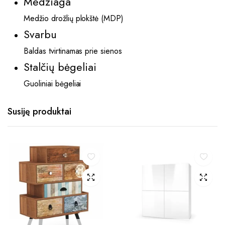
Medžiaga
Medžio drožlių plokštė (MDP)
Svarbu
Baldas tvirtinamas prie sienos
Stalčių bėgeliai
Guoliniai bėgeliai
Susiję produktai