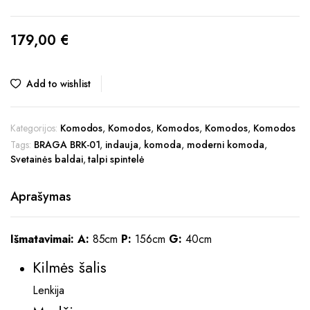
179,00
€
Add to wishlist
Kategorijos:
Komodos
,
Komodos
,
Komodos
,
Komodos
,
Komodos
Tags:
BRAGA BRK-01
,
indauja
,
komoda
,
moderni komoda
,
Svetainės baldai
,
talpi spintelė
Aprašymas
Išmatavimai:
A:
85cm
P:
156cm
G:
40cm
Kilmės šalis
Lenkija