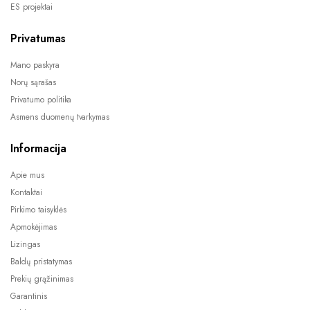
ES projektai
Privatumas
Mano paskyra
Norų sąrašas
Privatumo politika
Asmens duomenų tvarkymas
Informacija
Apie mus
Kontaktai
Pirkimo taisyklės
Apmokėjimas
Lizingas
Baldų pristatymas
Prekių grąžinimas
Garantinis