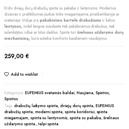
Erdvi dviejų durų drabužių spinta su pakaba ir lentynomis. Modernus
dizainas ir praktiškumas puikiai tinka miegamajame, prieškambaryje ar
svetainėje. Viduje yra
pakabinimo kartelė drabužiams
ir kelios
lentynos,
todėl lengvai susidėsite tiek pakabinamus drabužius, tiek
sulankstytus rūbus ar kitus daiktus. Spinta turi
švelnaus uždarymo durų
mechanizmą
,
kuris suteikia komforto kasdieniam naudojimui.
259,00
€
Add to wishlist
Kategorijos:
EUFEMIUS svetainės baldai
,
Naujiena
,
Spintos
,
Spintos
Tags:
drabužių laikymo spinta
,
dviejų durų spinta
,
EUFEMIUS
drabužių spinta
,
moderni spinta
,
spinta koridoriui
,
spinta
miegamajam
,
spinta su lentynomis
,
spinta su pakaba
,
švelnaus
uždarymo spinta.
,
talpi spinta