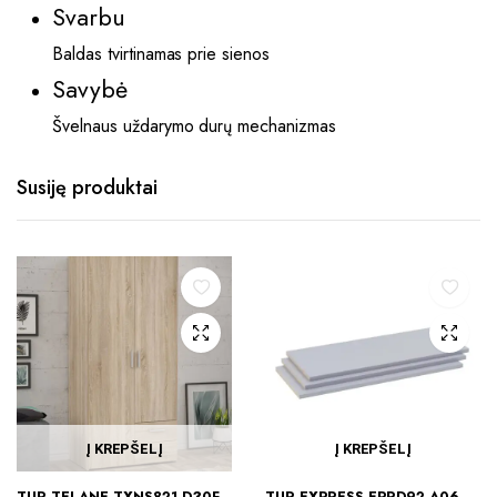
Svarbu
Baldas tvirtinamas prie sienos
Savybė
Švelnaus uždarymo durų mechanizmas
Susiję produktai
Į KREPŠELĮ
Į KREPŠELĮ
TUR TELANE TXNS821-D30F
TUR EXPRESS EPRD92-A06