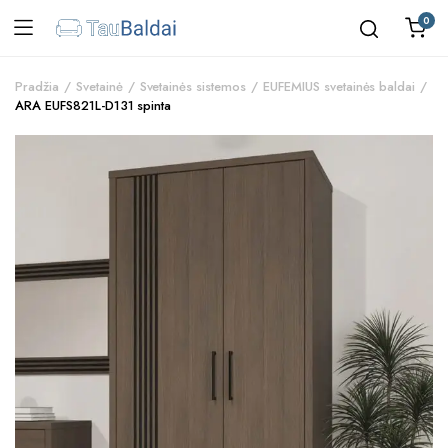
0
Pradžia
Svetainė
Svetainės sistemos
EUFEMIUS svetainės baldai
ARA EUFS821L-D131 spinta