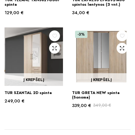
spinta
spintos lentynos (3 vnt.)
129,00
€
34,00
€
-3%
Į KREPŠELĮ
Į KREPŠELĮ
TUR SZANTAL 2D spinta
TUR GRETA NEW spinta
(Sonoma)
249,00
€
339,00
€
349,00
€
Original
Current
price
price
was:
is:
349,00 €.
339,00 €.