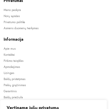
Privatumas
Mano paskyra
Norų sąrašas
Privatumo politika
Asmens duomenų tvarkymas
Informacija
Apie mus
Kontaktai
Pirkimo taisyklės
Apmokėjimas
Lizingas
Baldų pristatymas
Prekių grąžinimas
Garantinis
Baldų priežiūra
ES projektai
Vertiname jūsų privatumą