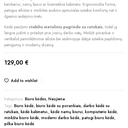
kambariui, namų biurui ar kosmetikos kabinetui. Ergonomiška forma,
patogus atlošas ir minkštas audinio apmušalas suteikia komfortą net ir
ilgesnio sėdėjimo metu.
Kėdė pasižymi
stabiliu metaliniu pagrindu su ratukais
, todėl ją
lengva judinti ir pritaikyti prie įvairių darbo vietų. Minkšti porankiai ir
vertikalūs paminkštinimai atloše bei sėdimojoje dalyje suteikia papildomą
patogumą ir modernų dizainą.
129,00
€
Add to wishlist
Kategorijos:
Biuro kėdės
,
Naujiena
Tags:
Biuro kėdė
,
biuro kėdė su porankiais
,
darbo kėdė su
ratukais
,
kėdė kabinetui.
,
kėdė namų biurui
,
kompiuterio kėdė
,
minkšta biuro kėdė
,
moderni darbo kėdė
,
patogi biuro kėdė
,
pilka biuro kėdė