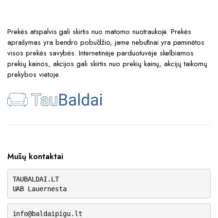
Prekės atspalvis gali skirtis nuo matomo nuotraukoje. Prekės
aprašymas yra bendro pobūdžio, jame nebūtinai yra paminėtos
visos prekės savybės. Internetinėje parduotuvėje skelbiamos
prekių kainos, akcijos gali skirtis nuo prekių kainų, akcijų taikomų
prekybos vietoje.
Mūsų kontaktai
TAUBALDAI.LT
UAB Lauernesta
info@baldaipigu.lt