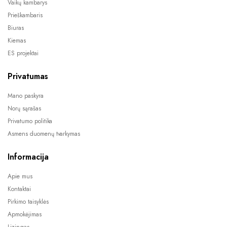
Vaikų kambarys
Prieškambaris
Biuras
Kiemas
ES projektai
Privatumas
Mano paskyra
Norų sąrašas
Privatumo politika
Asmens duomenų tvarkymas
Informacija
Apie mus
Kontaktai
Pirkimo taisyklės
Apmokėjimas