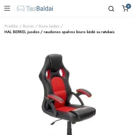
0
Pradžia
Biuras
Biuro kėdės
HAL BERKEL juodos / raudonos spalvos biuro kėdė su ratukais