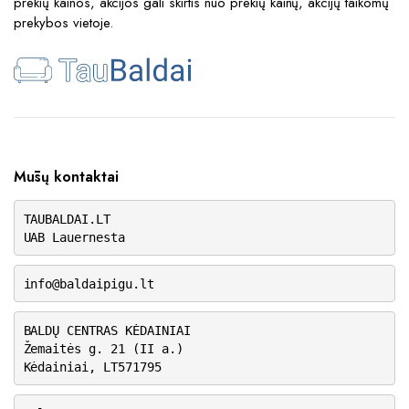
prekių kainos, akcijos gali skirtis nuo prekių kainų, akcijų taikomų
prekybos vietoje.
Mūsų kontaktai
TAUBALDAI.LT
UAB Lauernesta
info@baldaipigu.lt
BALDŲ CENTRAS KĖDAINIAI
Žemaitės g. 21 (II a.)
Kėdainiai, LT571795