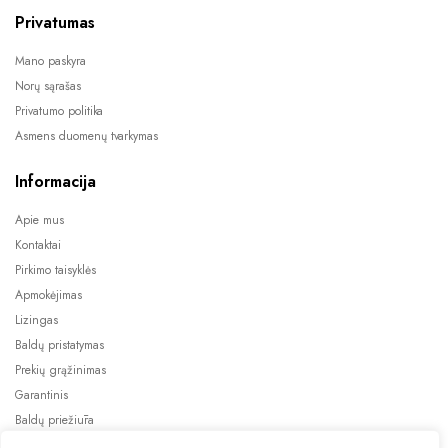
Privatumas
Mano paskyra
Norų sąrašas
Privatumo politika
Asmens duomenų tvarkymas
Informacija
Apie mus
Kontaktai
Pirkimo taisyklės
Apmokėjimas
Lizingas
Baldų pristatymas
Prekių grąžinimas
Garantinis
Baldų priežiūra
ES projektai