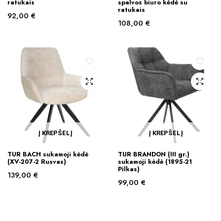
ratukais
spalvos biuro kėdė su
ratukais
92,00
€
108,00
€
Į KREPŠELĮ
Į KREPŠELĮ
TUR BACH sukamoji kėdė
TUR BRANDON (III gr.)
(XV-207-2 Rusvas)
sukamoji kėdė (1895-21
Pilkas)
139,00
€
99,00
€