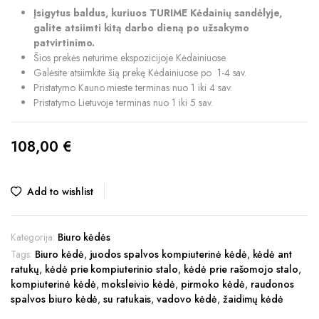
Įsigytus baldus, kuriuos TURIME Kėdainių sandėlyje,
galite atsiimti kitą darbo dieną po užsakymo
patvirtinimo.
Šios prekės neturime ekspozicijoje Kėdainiuose
Galėsite atsiimkite šią prekę Kėdainiuose po 1-4 sav.
Pristatymo Kauno mieste terminas nuo 1 iki 4 sav.
Pristatymo Lietuvoje terminas nuo 1 iki 5 sav.
108,00
€
Add to wishlist
Kategorija:
Biuro kėdės
Tags:
Biuro kėdė
,
juodos spalvos kompiuterinė kėdė
,
kėdė ant
ratukų
,
kėdė prie kompiuterinio stalo
,
kėdė prie rašomojo stalo
,
kompiuterinė kėdė
,
moksleivio kėdė
,
pirmoko kėdė
,
raudonos
spalvos biuro kėdė
,
su ratukais
,
vadovo kėdė
,
žaidimų kėdė