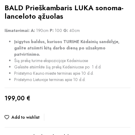
BALD Prieškambaris LUKA sonoma-
lanceloto ąžuolas
Išmatavimai:
A:
190cm
P:
100
G:
40cm
Įsigytus baldus, kuriuos TURIME Kėdainių sandėlyje,
galite atsiimti kitą darbo dieną po užsakymo
patvirtinimo.
Šią prekę turime ekspozicijoje Kėdainiuose
Galėsite atsiimkite šią prekę Kėdainiuose po 1 d.d.
Pristatymo Kauno mieste terminas apie 10 d.d.
Pristatymo Lietuvoje terminas apie 10 d.d.
199,00
€
Add to wishlist