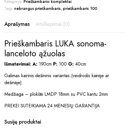
Kategorija:
Prieškambario komplektai
Tags:
nebrangus prieškambaris
,
prieškambaris 100
Aprašymas
Atsiliepimai (0)
Prieškambaris LUKA sonoma-
lanceloto ąžuolas
Išmatavimai:
A:
190cm
P:
100
G:
40cm
Galimas kairinis dešininis variantas.(veidrodis kairėje ar
dešinėje).
Medžiaga – plokštė LMDP 18mm su PVC kantu 2mm
PREKEI SUTEIKIAMA 24 MĖNESIŲ GARANTIJA
Susiję produktai