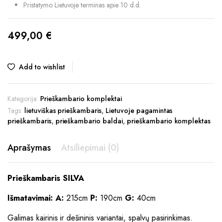
Pristatymo Lietuvoje terminas apie 10 d.d.
499,00
€
Add to wishlist
Kategorija:
Prieškambario komplektai
Tags:
lietuviškas prieškambaris
,
Lietuvoje pagamintas
prieškambaris
,
prieškambario baldai
,
prieškambario komplektas
Aprašymas
Atsiliepimai (0)
Prieškambaris SILVA
Išmatavimai:
A:
215cm
P:
190cm
G:
40cm
Galimas kairinis ir dešininis variantai, spalvų pasirinkimas.