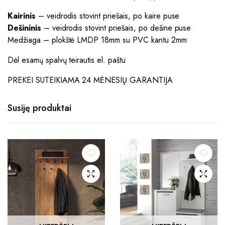
Kairinis
– veidrodis stovint priešais, po kaire puse
Dešininis
– veidrodis stovint priešais, po dešine puse
Medžiaga – plokštė LMDP 18mm su PVC kantu 2mm
Dėl esamų spalvų teirautis el. paštu
PREKEI SUTEIKIAMA 24 MĖNESIŲ GARANTIJA
Susiję produktai