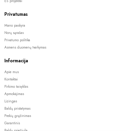
ES projektai
Privatumas
Mano paskyra
Norų sąrašas
Privatumo politika
Asmens duomenų tvarkymas
Informacija
Apie mus
Kontaktai
Pirkimo taisyklės
Apmokėjimas
Lizingas
Baldų pristatymas
Prekių grąžinimas
Garantinis
Baldų priežiūra