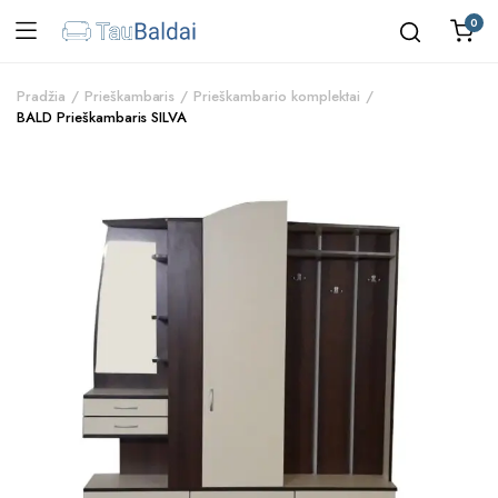
0
Pradžia
Prieškambaris
Prieškambario komplektai
BALD Prieškambaris SILVA