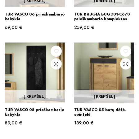
Į KREPŠELĮ
Į KREPŠELĮ
TUR VASCO 06 prieškambario
TUR BRUGIA BUGD01-C670
kabykla
prieškambario komplektas
69,00
€
259,00
€
Į KREPŠELĮ
Į KREPŠELĮ
TUR VASCO 08 prieškambario
TUR VASCO 05 batų dėžė-
kabykla
spintelė
89,00
€
139,00
€