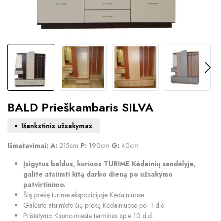
BALD Prieškambaris SILVA
Išankstinis užsakymas
Išmatavimai:
A:
215cm
P:
190cm
G:
40cm
Įsigytus baldus, kuriuos TURIME Kėdainių sandėlyje,
galite atsiimti kitą darbo dieną po užsakymo
patvirtinimo.
Šią prekę turime ekspozicijoje Kėdainiuose
Galėsite atsiimkite šią prekę Kėdainiuose po 1 d.d.
Pristatymo Kauno mieste terminas apie 10 d.d.