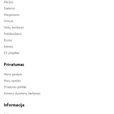
Akcijos
Svetainė
Miegamasis
Virtuvė
Vaikų kambarys
Prieškambaris
Biuras
Kiemas
ES projektai
Privatumas
Mano paskyra
Norų sąrašas
Privatumo politika
Asmens duomenų tvarkymas
Informacija