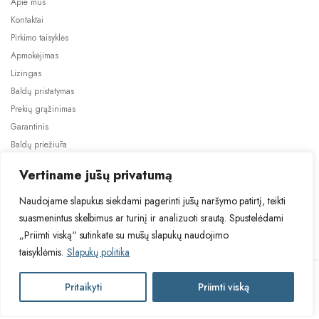
Apie mus
Kontaktai
Pirkimo taisyklės
Apmokėjimas
Lizingas
Baldų pristatymas
Prekių grąžinimas
Garantinis
Baldų priežiūra
ES projektai
Vertiname jūsų privatumą
Naudojame slapukus siekdami pagerinti jūsų naršymo patirtį, teikti
suasmenintus skelbimus ar turinį ir analizuoti srautą. Spustelėdami
„Priimti viską“ sutinkate su mūsų slapukų naudojimo
taisyklėmis.
Slapukų politika
2024 © Visos teisės saugomos. Be TauBaldai.lt sutikimo draudžiama
kopijuoti ir platinti svetainėje esančią informaciją.
HAL
Pritaikyti
Priimti viską
Į krepšelį
Asmens duomenų tvarkymas
Privatumo politika
ADRIANNA
kavos