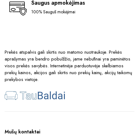
Saugus apmokėjimas
100% Saugūs mokėjimai
Prekės atspalvis gali skirtis nuo matomo nuotraukoje. Prekės
aprašymas yra bendro pobūdžio, jame nebūtinai yra paminėtos
visos prekės savybės. Internetinėje parduotuvėje skelbiamos
prekių kainos, akcijos gali skirtis nuo prekių kainų, akcijų taikomų
prekybos vietoje.
Mūsų kontaktai