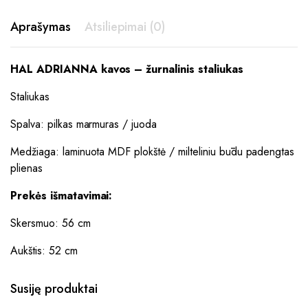
Aprašymas
Atsiliepimai (0)
HAL ADRIANNA kavos – žurnalinis staliukas
Staliukas
Spalva: pilkas marmuras / juoda
Medžiaga: laminuota MDF plokštė / milteliniu būdu padengtas
plienas
Prekės išmatavimai:
Skersmuo: 56 cm
Aukštis: 52 cm
Susiję produktai