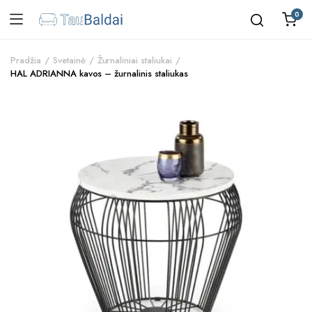
0
Pradžia
Svetainė
Žurnaliniai staliukai
HAL ADRIANNA kavos – žurnalinis staliukas