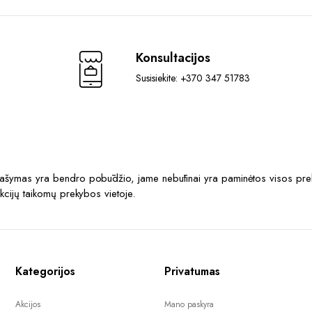
Konsultacijos
Susisiekite: +370 347 51783
prašymas yra bendro pobūdžio, jame nebūtinai yra paminėtos visos prek
akcijų taikomų prekybos vietoje.
Kategorijos
Privatumas
Akcijos
Mano paskyra