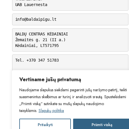
UAB Lauernesta
info@baldaipigu.lt
BALDŲ CENTRAS KĖDAINIAI
Žemaitės g. 21 (II a.)
Kėdainiai, LT571795
Tel. +370 347 51783
I-V: 10.00 – 18.00
VI: 9.00 – 15.00
Vertiname jūsų privatumą
VII: Nedirbame
Naudojame slapukus siekdami pagerinti jūsų naršymo patirtį, teikti
suasmenintus skelbimus ar turinį ir analizuoti srautą. Spustelėdami
„Priimti viską“ sutinkate su mūsų slapukų naudojimo
taisyklėmis.
Slapukų politika
Pritaikyti
Priimti viską