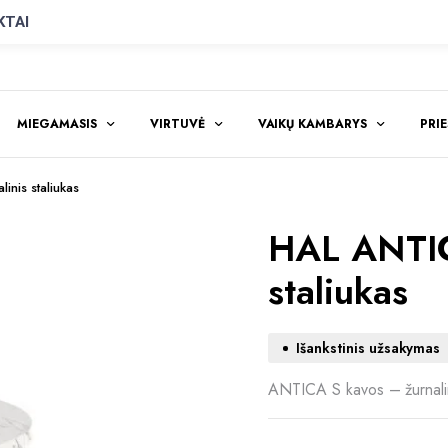
KTAI
MIEGAMASIS
VIRTUVĖ
VAIKŲ KAMBARYS
PRI
inis staliukas
HAL ANTIC
staliukas
Išankstinis užsakymas
ANTICA S kavos – žurnalin