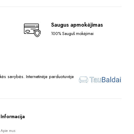
Saugus apmokėjimas
100% Saugūs mokėjimai
ės savybės. Internetinėje parduotuvėje
Informacija
Apie mus