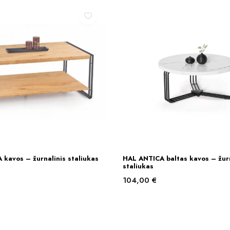
kavos – žurnalinis staliukas
HAL ANTICA baltas kavos – žurn
Į KREPŠELĮ
Į KREPŠELĮ
staliukas
104,00
€