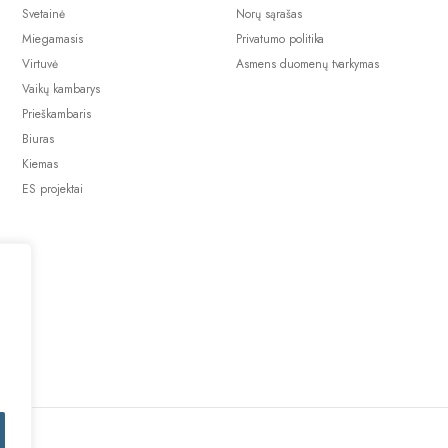
Svetainė
Norų sąrašas
Miegamasis
Privatumo politika
Virtuvė
Asmens duomenų tvarkymas
Vaikų kambarys
Prieškambaris
Biuras
Kiemas
ES projektai