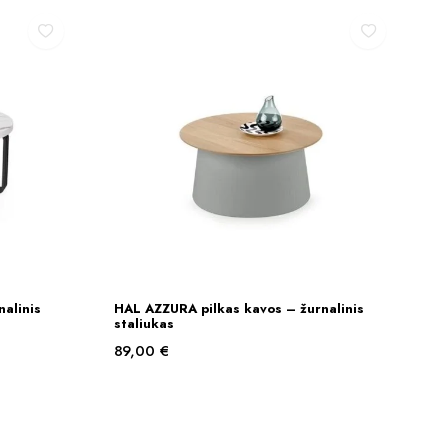
alinis
HAL AZZURA pilkas kavos – žurnalinis
Į KREPŠELĮ
staliukas
89,00
€