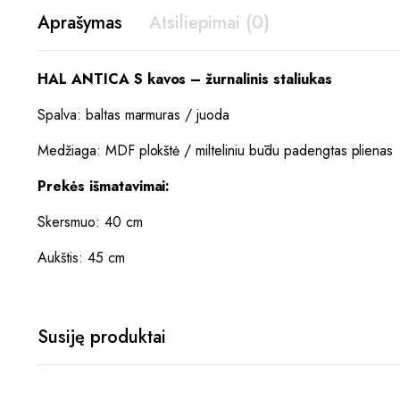
Aprašymas
Atsiliepimai (0)
HAL ANTICA S kavos – žurnalinis staliukas
Spalva: baltas marmuras / juoda
Medžiaga: MDF plokštė / milteliniu būdu padengtas plienas
Prekės išmatavimai:
Skersmuo: 40 cm
Aukštis: 45 cm
Susiję produktai