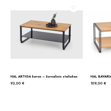
HAL ARTIGA kavos – žurnalinis staliukas
HAL BAVARIA 
Į KREPŠELĮ
93,00
€
109,00
€