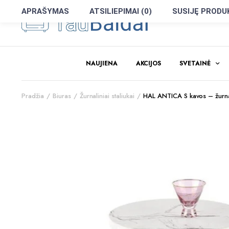
APRAŠYMAS
ATSILIEPIMAI (0)
SUSIJĘ PRODU
NAUJIENA
AKCIJOS
SVETAINĖ
Pradžia
Biuras
Žurnaliniai staliukai
HAL ANTICA S kavos – žurnal