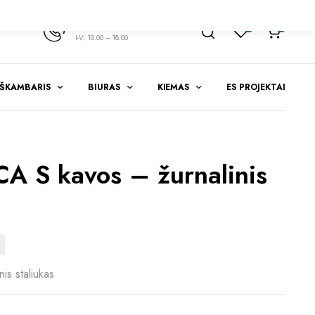
+370 347 51783
1
0
I-V: 10.00 – 18.00
EŠKAMBARIS
BIURAS
KIEMAS
ES PROJEKTAI
A S kavos – žurnalinis
is staliukas