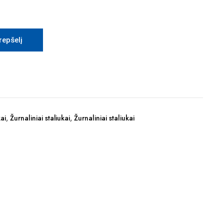
krepšelį
kai
,
Žurnaliniai staliukai
,
Žurnaliniai staliukai