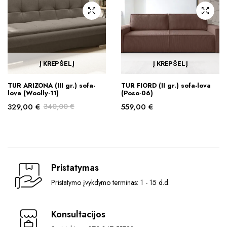
Į KREPŠELĮ
Į KREPŠELĮ
TUR ARIZONA (III gr.) sofa-
TUR FIORD (II gr.) sofa-lova
lova (Woolly-11)
(Poso-06)
329,00
€
340,00
€
559,00
€
Original
Current
price
price
was:
is:
340,00 €.
329,00 €.
Pristatymas
Pristatymo įvykdymo terminas: 1 - 15 d.d.
Konsultacijos