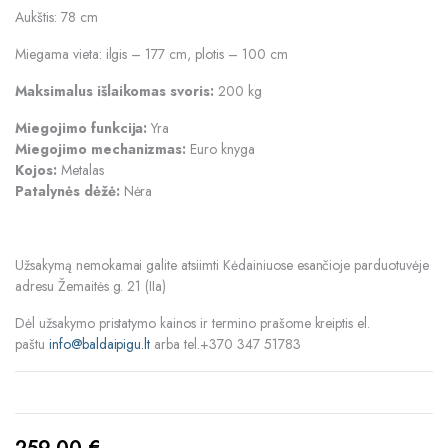
Aukštis: 78 cm
Miegama vieta: ilgis – 177 cm, plotis – 100 cm
Maksimalus išlaikomas svoris:
200 kg
Miegojimo funkcija:
Yra
Miegojimo mechanizmas:
Euro knyga
Kojos:
Metalas
Patalynės dėžė:
Nėra
Užsakymą nemokamai galite atsiimti Kėdainiuose esančioje parduotuvėje
adresu Žemaitės g. 21 (IIa)
Dėl užsakymo pristatymo kainos ir termino prašome kreiptis el.
paštu
info@baldaipigu.lt
arba tel.+370 347 51783