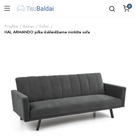
0
Pradžia
Biuras
Sofos
HAL ARMANDO pilka išskleidžiama minkšta sofa