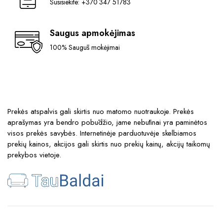
Susisiekite: +370 347 51783
Saugus apmokėjimas
100% Saugūs mokėjimai
Prekės atspalvis gali skirtis nuo matomo nuotraukoje. Prekės
aprašymas yra bendro pobūdžio, jame nebūtinai yra paminėtos
visos prekės savybės. Internetinėje parduotuvėje skelbiamos
prekių kainos, akcijos gali skirtis nuo prekių kainų, akcijų taikomų
prekybos vietoje.