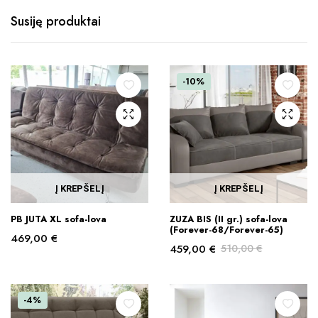
Susiję produktai
-10%
Į KREPŠELĮ
Į KREPŠELĮ
PB JUTA XL sofa-lova
ZUZA BIS (II gr.) sofa-lova
(Forever-68/Forever-65)
469,00
€
459,00
€
510,00
€
Original
Current
price
price
was:
is:
-4%
510,00 €.
459,00 €.