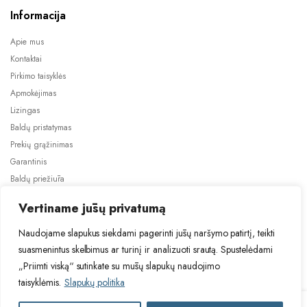
Informacija
Apie mus
Kontaktai
Pirkimo taisyklės
Apmokėjimas
Lizingas
Baldų pristatymas
Prekių grąžinimas
Garantinis
Baldų priežiūra
ES projektai
Vertiname jūsų privatumą
Naudojame slapukus siekdami pagerinti jūsų naršymo patirtį, teikti
suasmenintus skelbimus ar turinį ir analizuoti srautą. Spustelėdami
„Priimti viską“ sutinkate su mūsų slapukų naudojimo
taisyklėmis.
Slapukų politika
2024 © Visos teisės saugomos. Be TauBaldai.lt sutikimo draudžiama
kopijuoti ir platinti svetainėje esančią informaciją.