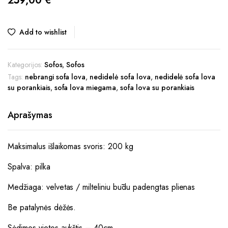
259,00
€
Add to wishlist
Kategorijos:
Sofos
,
Sofos
Tags:
nebrangi sofa lova
,
nedidelė sofa lova
,
nedidelė sofa lova
su porankiais
,
sofa lova miegama
,
sofa lova su porankiais
Aprašymas
Maksimalus išlaikomas svoris: 200 kg
Spalva: pilka
Medžiaga: velvetas / milteliniu būdu padengtas plienas
Be patalynės dėžės.
Sėdimos vietos aukštis – 40cm