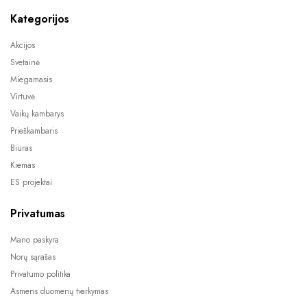
Kategorijos
Akcijos
Svetainė
Miegamasis
Virtuvė
Vaikų kambarys
Prieškambaris
Biuras
Kiemas
ES projektai
Privatumas
Mano paskyra
Norų sąrašas
Privatumo politika
Asmens duomenų tvarkymas