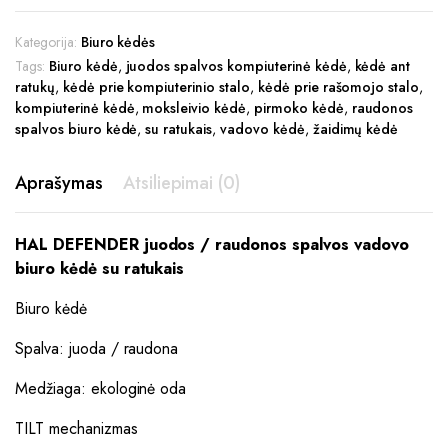
Kategorija:
Biuro kėdės
Tags:
Biuro kėdė
,
juodos spalvos kompiuterinė kėdė
,
kėdė ant
ratukų
,
kėdė prie kompiuterinio stalo
,
kėdė prie rašomojo stalo
,
kompiuterinė kėdė
,
moksleivio kėdė
,
pirmoko kėdė
,
raudonos
spalvos biuro kėdė
,
su ratukais
,
vadovo kėdė
,
žaidimų kėdė
Aprašymas
Atsiliepimai (0)
HAL DEFENDER juodos / raudonos spalvos vadovo
biuro kėdė su ratukais
Biuro kėdė
Spalva: juoda / raudona
Medžiaga: ekologinė oda
TILT mechanizmas