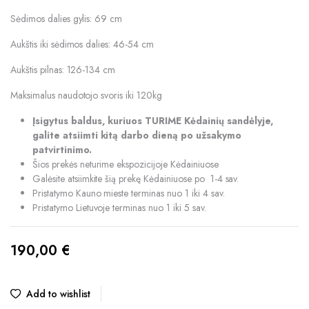
Sėdimos dalies gylis: 69 cm
Aukštis iki sėdimos dalies: 46-54 cm
Aukštis pilnas: 126-134 cm
Maksimalus naudotojo svoris iki 120kg
Įsigytus baldus, kuriuos TURIME Kėdainių sandėlyje,
galite atsiimti kitą darbo dieną po užsakymo
patvirtinimo.
Šios prekės neturime ekspozicijoje Kėdainiuose
Galėsite atsiimkite šią prekę Kėdainiuose po 1-4 sav.
Pristatymo Kauno mieste terminas nuo 1 iki 4 sav.
Pristatymo Lietuvoje terminas nuo 1 iki 5 sav.
190,00
€
Add to wishlist