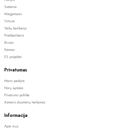
Svetainė
Miegamasis
Virtuvė
Vaikų kambarys
Prieškambaris
Biuras
Kiemas
ES projektai
Privatumas
Mano paskyra
Norų sąrašas
Privatumo politika
Asmens duomenų tvarkymas
Informacija
Apie mus