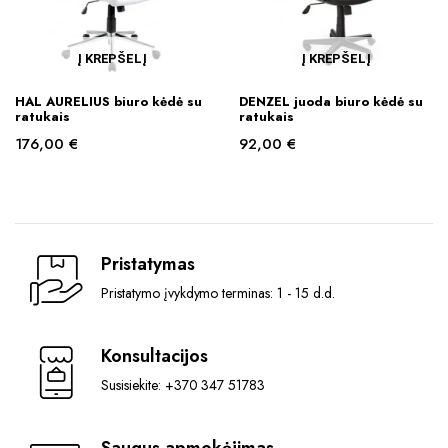
Į KREPŠELĮ
Į KREPŠELĮ
HAL AURELIUS biuro kėdė su
DENZEL juoda biuro kėdė su
ratukais
ratukais
176,00
€
92,00
€
Pristatymas
Pristatymo įvykdymo terminas: 1 - 15 d.d.
Konsultacijos
Susisiekite: +370 347 51783