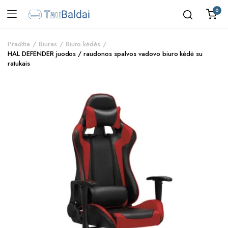
0
Pradžia
Biuras
Biuro kėdės
HAL DEFENDER juodos / raudonos spalvos vadovo biuro kėdė su
ratukais