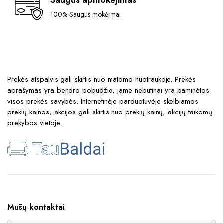
Saugus apmokėjimas
100% Saugūs mokėjimai
Prekės atspalvis gali skirtis nuo matomo nuotraukoje. Prekės
aprašymas yra bendro pobūdžio, jame nebūtinai yra paminėtos
visos prekės savybės. Internetinėje parduotuvėje skelbiamos
prekių kainos, akcijos gali skirtis nuo prekių kainų, akcijų taikomų
prekybos vietoje.
Mūsų kontaktai