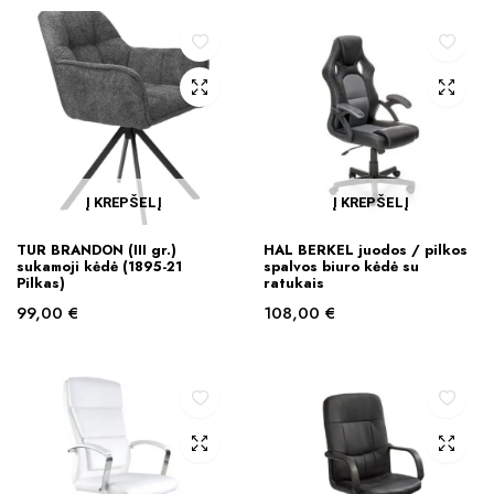
Į KREPŠELĮ
Į KREPŠELĮ
TUR BRANDON (III gr.)
HAL BERKEL juodos / pilkos
sukamoji kėdė (1895-21
spalvos biuro kėdė su
Pilkas)
ratukais
99,00
€
108,00
€