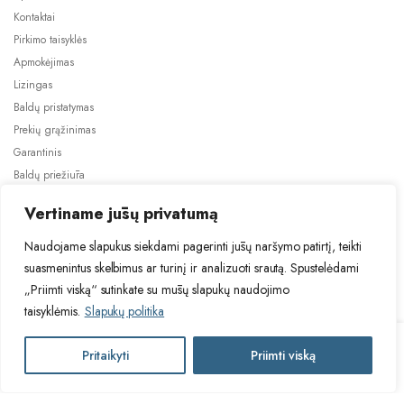
Kontaktai
Pirkimo taisyklės
Apmokėjimas
Lizingas
Baldų pristatymas
Prekių grąžinimas
Garantinis
Baldų priežiūra
ES projektai
Vertiname jūsų privatumą
Naudojame slapukus siekdami pagerinti jūsų naršymo patirtį, teikti
suasmenintus skelbimus ar turinį ir analizuoti srautą. Spustelėdami
„Priimti viską“ sutinkate su mūsų slapukų naudojimo
taisyklėmis.
Slapukų politika
2024 © Visos teisės saugomos. Be TauBaldai.lt sutikimo draudžiama
kopijuoti ir platinti svetainėje esančią informaciją.
HAL
Pritaikyti
Priimti viską
Į krepšelį
Asmens duomenų tvarkymas
Privatumo politika
DEFENDER
juodos
/