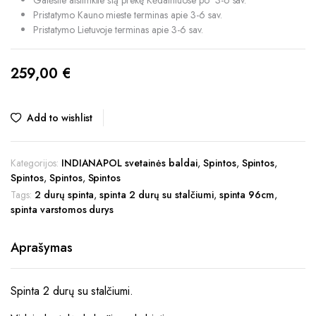
Galėsite atsiimkite šią prekę Kėdainiuose po 3-6 sav.
Pristatymo Kauno mieste terminas apie 3-6 sav.
Pristatymo Lietuvoje terminas apie 3-6 sav.
259,00
€
Add to wishlist
Kategorijos:
INDIANAPOL svetainės baldai
,
Spintos
,
Spintos
,
Spintos
,
Spintos
,
Spintos
Tags:
2 durų spinta
,
spinta 2 durų su stalčiumi
,
spinta 96cm
,
spinta varstomos durys
Aprašymas
Spinta 2 durų su stalčiumi.