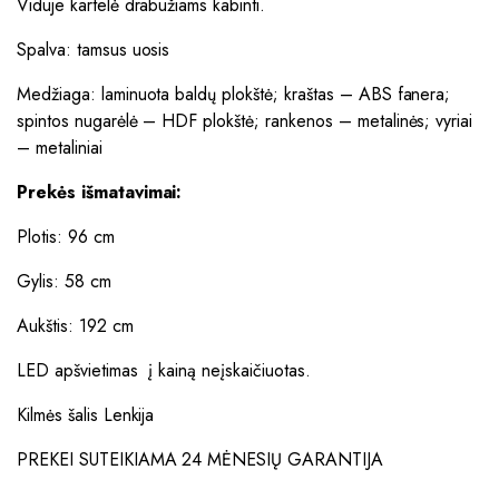
Viduje kartelė drabužiams kabinti.
Spalva: tamsus uosis
Medžiaga: laminuota baldų plokštė; kraštas – ABS fanera;
spintos nugarėlė – HDF plokštė; rankenos – metalinės; vyriai
– metaliniai
Prekės išmatavimai:
Plotis: 96 cm
Gylis: 58 cm
Aukštis: 192 cm
LED apšvietimas į kainą neįskaičiuotas.
Kilmės šalis Lenkija
PREKEI SUTEIKIAMA 24 MĖNESIŲ GARANTIJA