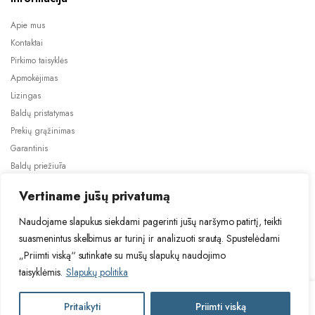
Apie mus
Kontaktai
Pirkimo taisyklės
Apmokėjimas
Lizingas
Baldų pristatymas
Prekių grąžinimas
Garantinis
Baldų priežiūra
ES projektai
Vertiname jūsų privatumą
Naudojame slapukus siekdami pagerinti jūsų naršymo patirtį, teikti
suasmenintus skelbimus ar turinį ir analizuoti srautą. Spustelėdami
„Priimti viską“ sutinkate su mūsų slapukų naudojimo
taisyklėmis.
Slapukų politika
2024 © Visos teisės saugomos. Be TauBaldai.lt sutikimo draudžiama
kopijuoti ir platinti svetainėje esančią informaciją.
HAL
Pritaikyti
Priimti viską
Į krepšelį
Asmens duomenų tvarkymas
Privatumo politika
INDI