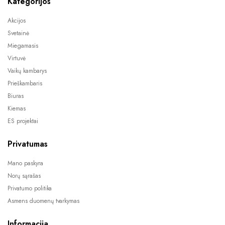
Kategorijos
Akcijos
Svetainė
Miegamasis
Virtuvė
Vaikų kambarys
Prieškambaris
Biuras
Kiemas
ES projektai
Privatumas
Mano paskyra
Norų sąrašas
Privatumo politika
Asmens duomenų tvarkymas
Informacija