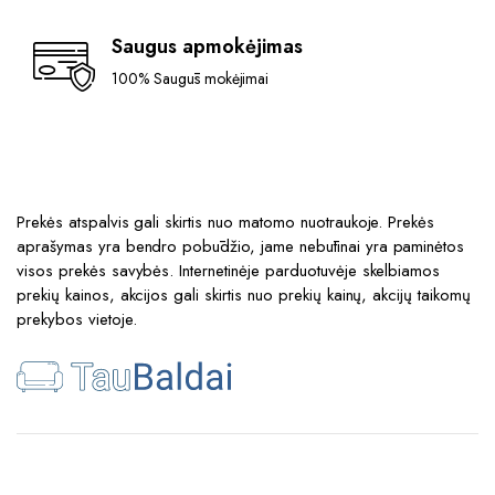
Saugus apmokėjimas
100% Saugūs mokėjimai
Prekės atspalvis gali skirtis nuo matomo nuotraukoje. Prekės
aprašymas yra bendro pobūdžio, jame nebūtinai yra paminėtos
visos prekės savybės. Internetinėje parduotuvėje skelbiamos
prekių kainos, akcijos gali skirtis nuo prekių kainų, akcijų taikomų
prekybos vietoje.