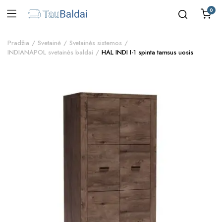
0
Pradžia
Svetainė
Svetainės sistemos
INDIANAPOL svetainės baldai
HAL INDI I-1 spinta tamsus uosis