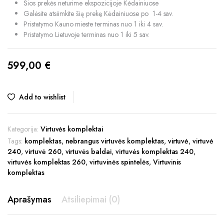
Šios prekės neturime ekspozicijoje Kėdainiuose
Galėsite atsiimkite šią prekę Kėdainiuose po 1-4 sav.
Pristatymo Kauno mieste terminas nuo 1 iki 4 sav.
Pristatymo Lietuvoje terminas nuo 1 iki 5 sav.
599,00
€
Add to wishlist
Kategorija:
Virtuvės komplektai
Tags:
komplektas
,
nebrangus virtuvės komplektas
,
virtuvė
,
virtuvė
240
,
virtuvė 260
,
virtuvės baldai
,
virtuvės komplektas 240
,
virtuvės komplektas 260
,
virtuvinės spintelės
,
Virtuvinis
komplektas
Aprašymas
Atsiliepimai (0)