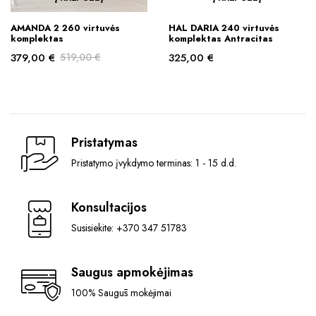
AMANDA 2 260 virtuvės
HAL DARIA 240 virtuvės
komplektas
komplektas Antracitas
379,00
€
519,00
€
325,00
€
Original
Current
price
price
was:
is:
519,00 €.
379,00 €.
Pristatymas
Pristatymo įvykdymo terminas: 1 - 15 d.d.
Konsultacijos
Susisiekite: +370 347 51783
Saugus apmokėjimas
100% Saugūs mokėjimai