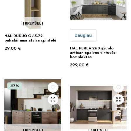
Į KREPŠELĮ
Daugiau
HAL RUDUO G-15-72
pakabinama atvira spintelė
29,00
€
HAL PERLA 260 ąžuolo
artisan spalvos virtuvės
komplektas
399,00
€
-27%
Į KREPŠELĮ
Į KREPŠELĮ