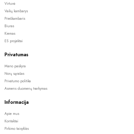
Virtuvė
Vaikų kambarys
Prieškambaris
Biuras
Kiemas
ES projektai
Privatumas
Mano paskyra
Norų sąrašas
Privatumo politika
Asmens duomenų tvarkymas
Informacija
Apie mus
Kontaktai
Pirkimo taisyklės