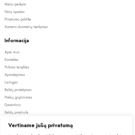
Mano paskyra
Norų sąrašas
Privatumo politika
Asmens duomenų tvarkymas
Informacija
Apie mus
Kontaktai
Pirkimo taisyklės
Apmokėjimas
Lizingas
Baldų pristatymas
Prekių grąžinimas
Garantinis
Baldų priežiūra
ES projektai
Vertiname jūsų privatumą