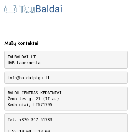
Mūsų kontaktai
TAUBALDAI.LT
UAB Lauernesta
info@baldaipigu.lt
BALDŲ CENTRAS KĖDAINIAI
Žemaitės g. 21 (II a.)
Kėdainiai, LT571795
Tel. +370 347 51783
I-V: 10.00 – 18.00