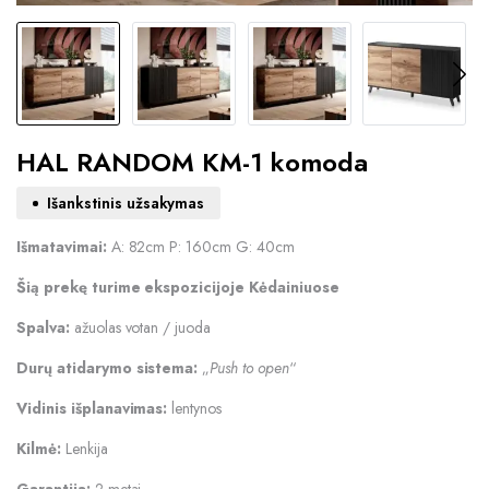
HAL RANDOM KM-1 komoda
Išankstinis užsakymas
Išmatavimai:
A: 82cm P: 160cm G: 40cm
Šią prekę turime ekspozicijoje Kėdainiuose
Spalva:
ažuolas votan / juoda
Durų atidarymo sistema:
„
Push to open
“
Vidinis išplanavimas:
lentynos
Kilmė:
Lenkija