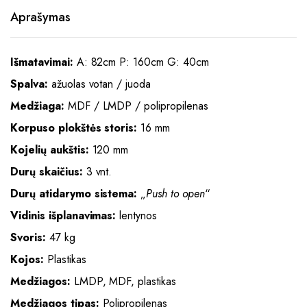
Aprašymas
Išmatavimai:
A: 82cm P: 160cm G: 40cm
Spalva:
ažuolas votan / juoda
Medžiaga:
MDF / LMDP / polipropilenas
Korpuso plokštės storis:
16 mm
Kojelių aukštis:
120 mm
Durų skaičius:
3 vnt.
Durų atidarymo sistema:
„
Push to open
“
Vidinis išplanavimas:
lentynos
Svoris:
47 kg
Kojos:
Plastikas
Medžiagos:
LMDP, MDF, plastikas
Medžiagos tipas:
Polipropilenas