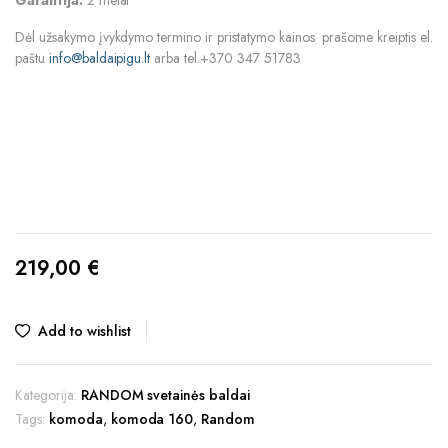
Garantija:
2 metai
Dėl užsakymo įvykdymo termino ir pristatymo kainos prašome kreiptis el.
paštu
info@baldaipigu.lt
arba tel.+370 347 51783
219,00
€
Add to wishlist
Kategorija:
RANDOM svetainės baldai
Tags:
komoda
,
komoda 160
,
Random