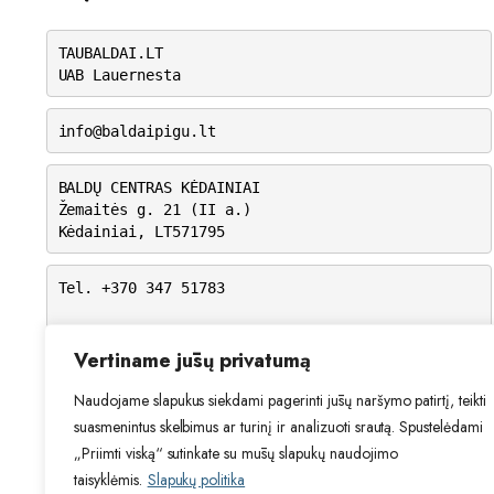
TAUBALDAI.LT
UAB Lauernesta
info@baldaipigu.lt
BALDŲ CENTRAS KĖDAINIAI
Žemaitės g. 21 (II a.)
Kėdainiai, LT571795
Tel. +370 347 51783
I-V: 10.00 – 18.00
VI: 9.00 – 15.00
Vertiname jūsų privatumą
VII: Nedirbame
Naudojame slapukus siekdami pagerinti jūsų naršymo patirtį, teikti
suasmenintus skelbimus ar turinį ir analizuoti srautą. Spustelėdami
„Priimti viską“ sutinkate su mūsų slapukų naudojimo
taisyklėmis.
Slapukų politika