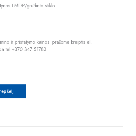
tynos LMDP/grūdinto stiklo
ino ir pristatymo kainos prašome kreiptis el.
ba tel.+370 347 51783
krepšelį