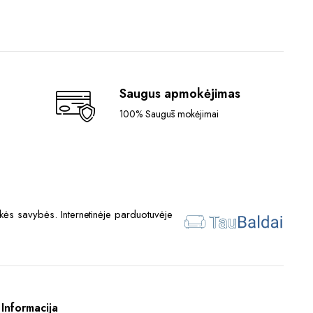
Saugus apmokėjimas
100% Saugūs mokėjimai
ės savybės. Internetinėje parduotuvėje
Informacija