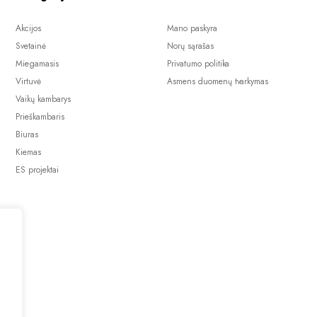
Akcijos
Mano paskyra
Svetainė
Norų sąrašas
Miegamasis
Privatumo politika
Virtuvė
Asmens duomenų tvarkymas
Vaikų kambarys
Prieškambaris
Biuras
Kiemas
ES projektai