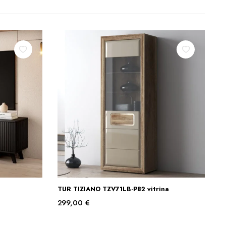
TUR TIZIANO TZV71LB-P82 vitrina
Į KREPŠELĮ
299,00
€