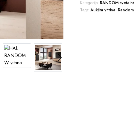
Kategorija:
RANDOM svetainė
Tags:
Aukšta vitrina
,
Rando