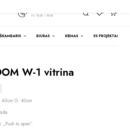
+370 347 51783
1
0
I-V: 10.00 – 18.00
EŠKAMBARIS
BIURAS
KIEMAS
ES PROJEKTAI
M W-1 vitrina
: 60cm G: 40cm
uoda
:
„
Push to open
“