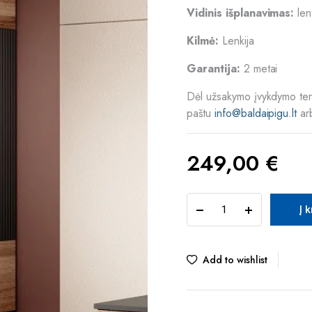
Vidinis išplanavimas:
len
Kilmė:
Lenkija
Garantija:
2 metai
Dėl užsakymo įvykdymo term
paštu
info@baldaipigu.lt
ar
249,00
€
HAL
Į 
RANDOM
W-
1
vitrina
Add to wishlist
quantity