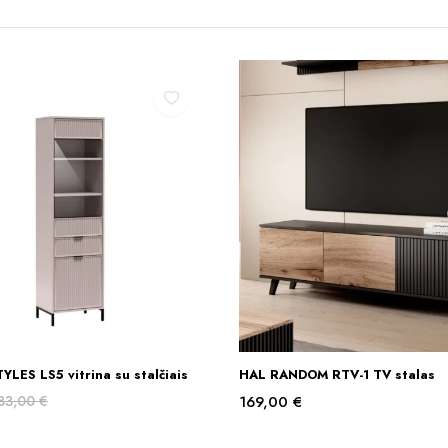
LES LS5 vitrina su stalčiais
HAL RANDOM RTV-1 TV stalas
Į KREPŠELĮ
Į KREPŠELĮ
83,00
€
169,00
€