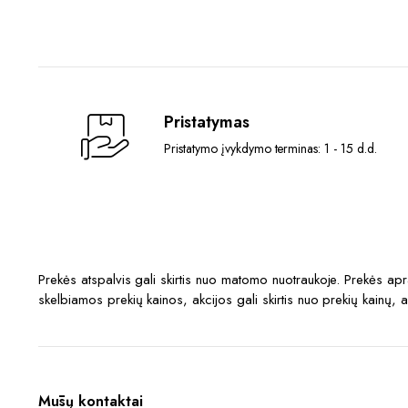
was:
is:
283,00 €.
225,00 €.
Pristatymas
Pristatymo įvykdymo terminas: 1 - 15 d.d.
Prekės atspalvis gali skirtis nuo matomo nuotraukoje. Prekės a
skelbiamos prekių kainos, akcijos gali skirtis nuo prekių kainų, 
Mūsų kontaktai