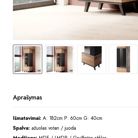
Aprašymas
Išmatavimai:
A: 182cm P: 60cm G: 40cm
Spalva:
ažuolas votan / juoda
Medžiaga:
MDF / LMDP / Grūdintas stiklas