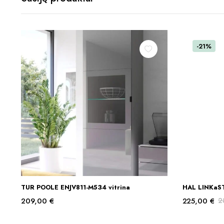
-21%
TUR POOLE ENJV811-M534 vitrina
HAL LINKaSTY
Į KREPŠELĮ
209,00
€
225,00
€
2
Original
Current
price
price