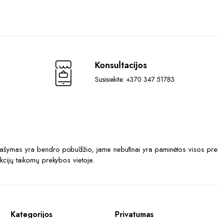
Konsultacijos
Susisiekite: +370 347 51783
prašymas yra bendro pobūdžio, jame nebūtinai yra paminėtos visos prek
akcijų taikomų prekybos vietoje.
Kategorijos
Privatumas