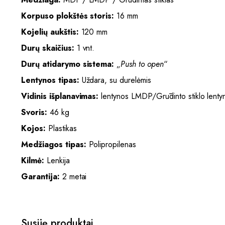
Korpuso plokštės storis:
16 mm
Kojelių aukštis:
120 mm
Durų skaičius:
1 vnt.
Durų atidarymo sistema:
„
Push to open
“
Lentynos tipas:
Uždara, su durelėmis
Vidinis išplanavimas:
lentynos LMDP/Grūdinto stiklo lenty
Svoris:
46 kg
Kojos:
Plastikas
Medžiagos tipas:
Polipropilenas
Kilmė:
Lenkija
Garantija:
2 metai
Susiję produktai