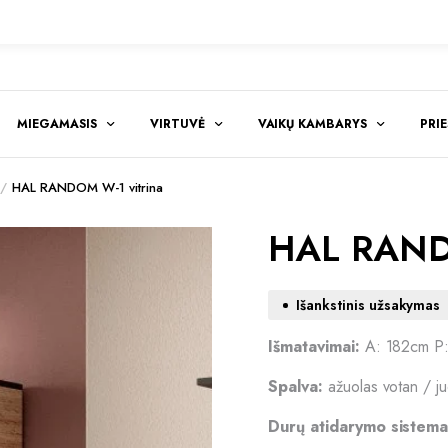
MIEGAMASIS
VIRTUVĖ
VAIKŲ KAMBARYS
PRI
HAL RANDOM W-1 vitrina
HAL RANDO
Išankstinis užsakymas
Išmatavimai:
A: 182cm P
Spalva:
ažuolas votan / j
Durų atidarymo sistema