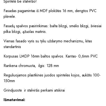
Spintelė be stalviršio!
Fasadas pagamintas iš MDF plokštės 16 mm, dengtos PVC
plėvele.
Fasadų spalvos pasirinkimas: balta blizgi, smėlio blizgi, šviesiai
pilka blizgi, ąžuolas matinis.
Vienas fasado vyris su tyliu uždarymo mechanizmu, kitas
standartinis
Korpusas LMDP 16mm baltos spalvos. Kantas- 0,6mm PVC
Rankena chromuota, ilgis: 128 mm
Reguliuojamos plastikinės juodos spintelės kojos, aukštis 100-
150mm
Grindjuostė ir stalviršis perkami atskirai
Išmatavimai: