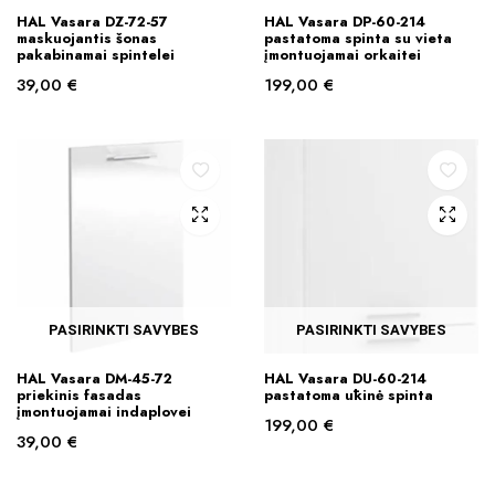
This
This
HAL Vasara DZ-72-57
HAL Vasara DP-60-214
product
product
maskuojantis šonas
pastatoma spinta su vieta
pakabinamai spintelei
įmontuojamai orkaitei
has
has
39,00
€
199,00
€
multiple
multiple
variants.
variants.
The
The
options
options
may
may
be
be
chosen
chosen
on
on
the
the
product
product
PASIRINKTI SAVYBES
PASIRINKTI SAVYBES
page
page
This
This
HAL Vasara DM-45-72
HAL Vasara DU-60-214
product
product
priekinis fasadas
pastatoma ūkinė spinta
įmontuojamai indaplovei
has
has
199,00
€
39,00
€
multiple
multiple
variants.
variants.