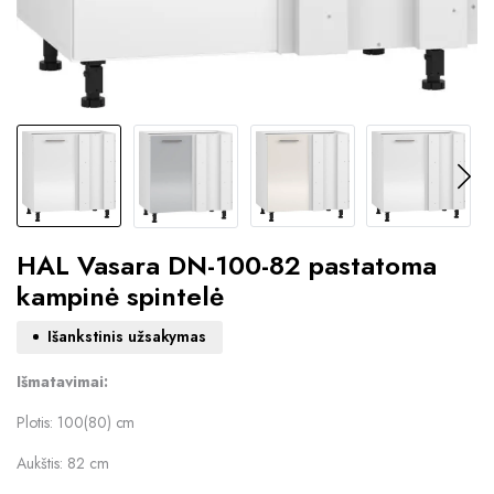
HAL Vasara DN-100-82 pastatoma
kampinė spintelė
Išankstinis užsakymas
Išmatavimai:
Plotis: 100(80) cm
Aukštis: 82 cm