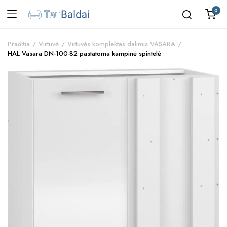
0
Pradžia
Virtuvė
Virtuvės komplektas dalimis VASARA
HAL Vasara DN-100-82 pastatoma kampinė spintelė