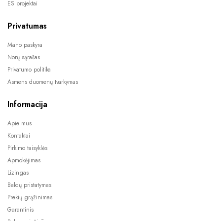
ES projektai
Privatumas
Mano paskyra
Norų sąrašas
Privatumo politika
Asmens duomenų tvarkymas
Informacija
Apie mus
Kontaktai
Pirkimo taisyklės
Apmokėjimas
Lizingas
Baldų pristatymas
Prekių grąžinimas
Garantinis