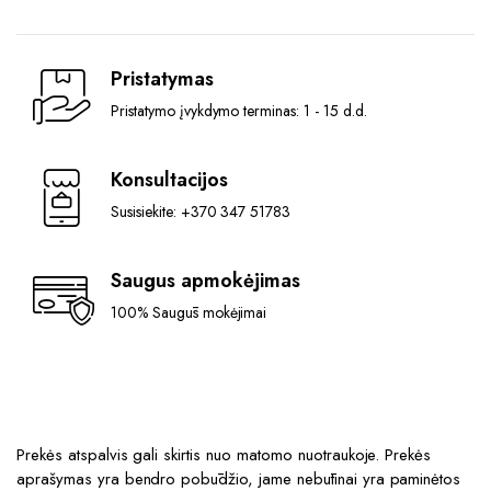
The
The
options
options
may
may
Pristatymas
be
be
chosen
chosen
Pristatymo įvykdymo terminas: 1 - 15 d.d.
on
on
the
the
Konsultacijos
product
product
page
Susisiekite: +370 347 51783
page
Saugus apmokėjimas
100% Saugūs mokėjimai
Prekės atspalvis gali skirtis nuo matomo nuotraukoje. Prekės
aprašymas yra bendro pobūdžio, jame nebūtinai yra paminėtos