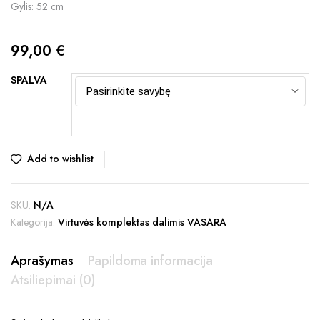
Gylis: 52 cm
99,00
€
SPALVA
Add to wishlist
SKU:
N/A
Kategorija:
Virtuvės komplektas dalimis VASARA
Aprašymas
Papildoma informacija
Atsiliepimai (0)