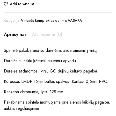
Add to wishlist
Kategorija:
Virtuvės komplektas dalimis VASARA
Aprašymas
Atsiliepimai (0)
Spintelė pakabinama su durelėmis atidaromomis į viršų.
Durelės su stiklu įrėmintu aliuminiu apvadu
Durelės atidaromos į viršų GO dujinių keltuvo pagalba.
Korpusas LMDP 16mm baltos spalvos. Kantas- 0,6mm PVC.
Rankena chromuota, ilgis: 128 mm.
Pakabinama spintelė montuojama prie sienos laikiklių pagalba,
aukštis reguliuojamas.