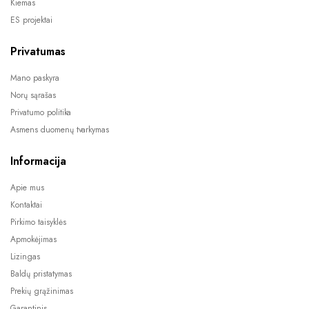
Kiemas
ES projektai
Privatumas
Mano paskyra
Norų sąrašas
Privatumo politika
Asmens duomenų tvarkymas
Informacija
Apie mus
Kontaktai
Pirkimo taisyklės
Apmokėjimas
Lizingas
Baldų pristatymas
Prekių grąžinimas
Garantinis