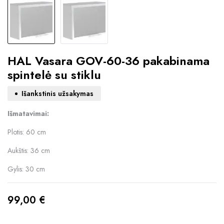
HAL Vasara GOV-60-36 pakabinama
spintelė su stiklu
Išankstinis užsakymas
Išmatavimai:
Plotis: 60 cm
Aukštis: 36 cm
Gylis: 30 cm
99,00
€