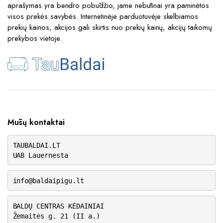
aprašymas yra bendro pobūdžio, jame nebūtinai yra paminėtos
visos prekės savybės. Internetinėje parduotuvėje skelbiamos
prekių kainos, akcijos gali skirtis nuo prekių kainų, akcijų taikomų
prekybos vietoje.
Mūsų kontaktai
TAUBALDAI.LT
UAB Lauernesta
info@baldaipigu.lt
BALDŲ CENTRAS KĖDAINIAI
Žemaitės g. 21 (II a.)