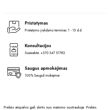
variants.
The
options
may
Pristatymas
be
chosen
Pristatymo įvykdymo terminas: 1 - 15 d.d.
on
the
Konsultacijos
product
page
Susisiekite: +370 347 51783
Saugus apmokėjimas
100% Saugūs mokėjimai
Prekės atspalvis gali skirtis nuo matomo nuotraukoje. Prekės