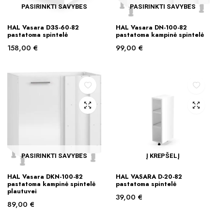
PASIRINKTI SAVYBES
PASIRINKTI SAVYBES
This
This
HAL Vasara D3S-60-82
HAL Vasara DN-100-82
product
product
pastatoma spintelė
pastatoma kampinė spintelė
has
has
158,00
€
99,00
€
multiple
multiple
variants.
variants.
The
The
options
options
may
may
be
be
chosen
chosen
on
on
the
the
PASIRINKTI SAVYBES
Į KREPŠELĮ
product
product
This
page
page
HAL Vasara DKN-100-82
HAL VASARA D-20-82
product
pastatoma kampinė spintelė
pastatoma spintelė
plautuvei
has
39,00
€
89,00
€
multiple