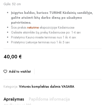
Gylis: 52 cm
Įsigytus baldus, kuriuos TURIME Kėdainių sandėlyje,
galite atsiimti kitą darbo dieną po užsakymo
patvirtinimo.
Šios prekės
neturime
ekspozicijoje Kėdainiuose
Galėsite atsiimkite šią prekę Kėdainiuose po 1-4 sav.
Pristatymo Kauno mieste terminas nuo 1 iki 4 sav.
Pristatymo Lietuvoje terminas nuo 1 iki 5 sav.
40,00
€
Add to wishlist
Kategorija:
Virtuvės komplektas dalimis VASARA
Aprašymas
Papildoma informacija