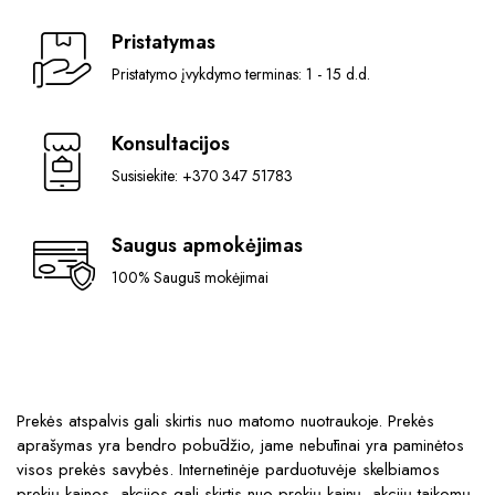
may
may
Pristatymas
be
be
chosen
chosen
Pristatymo įvykdymo terminas: 1 - 15 d.d.
on
on
the
the
Konsultacijos
product
product
page
Susisiekite: +370 347 51783
page
Saugus apmokėjimas
100% Saugūs mokėjimai
Prekės atspalvis gali skirtis nuo matomo nuotraukoje. Prekės
aprašymas yra bendro pobūdžio, jame nebūtinai yra paminėtos
visos prekės savybės. Internetinėje parduotuvėje skelbiamos
prekių kainos, akcijos gali skirtis nuo prekių kainų, akcijų taikomų