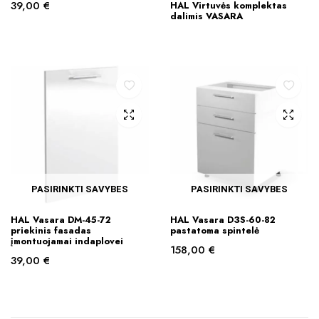
39,00
€
HAL Virtuvės komplektas
dalimis VASARA
PASIRINKTI SAVYBES
PASIRINKTI SAVYBES
This
This
HAL Vasara DM-45-72
HAL Vasara D3S-60-82
product
product
priekinis fasadas
pastatoma spintelė
įmontuojamai indaplovei
has
has
158,00
€
39,00
€
multiple
multiple
variants.
variants.
The
The
options
options