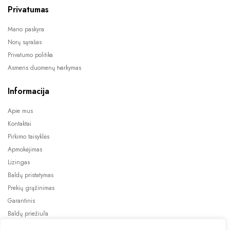
Privatumas
Mano paskyra
Norų sąrašas
Privatumo politika
Asmens duomenų tvarkymas
Informacija
Apie mus
Kontaktai
Pirkimo taisyklės
Apmokėjimas
Lizingas
Baldų pristatymas
Prekių grąžinimas
Garantinis
Baldų priežiūra
ES projektai