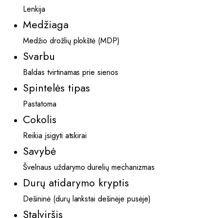
Lenkija
Medžiaga
Medžio drožlių plokštė (MDP)
Svarbu
Baldas tvirtinamas prie sienos
Spintelės tipas
Pastatoma
Cokolis
Reikia įsigyti atskirai
Savybė
Švelnaus uždarymo durelių mechanizmas
Durų atidarymo kryptis
Dešininė (durų lankstai dešinėje pusėje)
Stalviršis