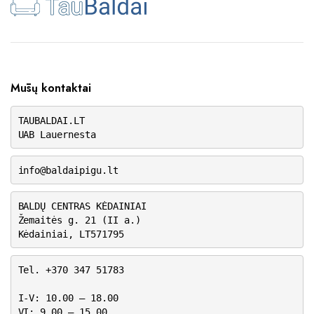
Mūsų kontaktai
TAUBALDAI.LT
UAB Lauernesta
info@baldaipigu.lt
BALDŲ CENTRAS KĖDAINIAI
Žemaitės g. 21 (II a.)
Kėdainiai, LT571795
Tel. +370 347 51783
I-V: 10.00 – 18.00
VI: 9.00 – 15.00