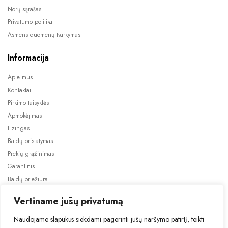
Norų sąrašas
Privatumo politika
Asmens duomenų tvarkymas
Informacija
Apie mus
Kontaktai
Pirkimo taisyklės
Apmokėjimas
Lizingas
Baldų pristatymas
Prekių grąžinimas
Garantinis
Baldų priežiūra
ES projektai
Vertiname jūsų privatumą
Naudojame slapukus siekdami pagerinti jūsų naršymo patirtį, teikti