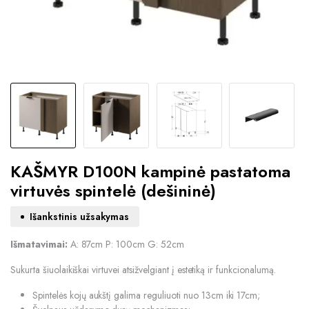
KAŠMYR D100N kampinė pastatoma
virtuvės spintelė (dešininė)
Išankstinis užsakymas
Išmatavimai:
A: 87cm P: 100cm G: 52cm
Sukurta šiuolaikiškai virtuvei atsižvelgiant į estetiką ir funkcionalumą.
Spintelės kojų aukštį galima reguliuoti nuo 13cm iki 17cm;