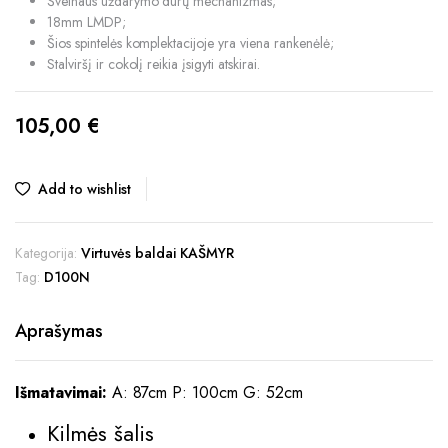
Švelnaus uždarymo durų mechanizmas;
18mm LMDP;
Šios spintelės komplektacijoje yra viena rankenėlė;
Stalviršį ir cokolį reikia įsigyti atskirai.
105,00
€
Add to wishlist
Kategorija:
Virtuvės baldai KAŠMYR
Tag:
D100N
Aprašymas
Išmatavimai:
A: 87cm P: 100cm G: 52cm
Kilmės šalis