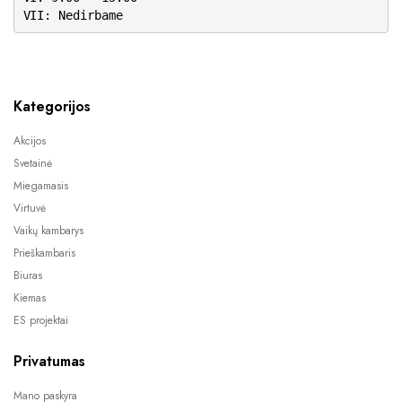
VII: Nedirbame
Kategorijos
Akcijos
Svetainė
Miegamasis
Virtuvė
Vaikų kambarys
Prieškambaris
Biuras
Kiemas
ES projektai
Privatumas
Mano paskyra