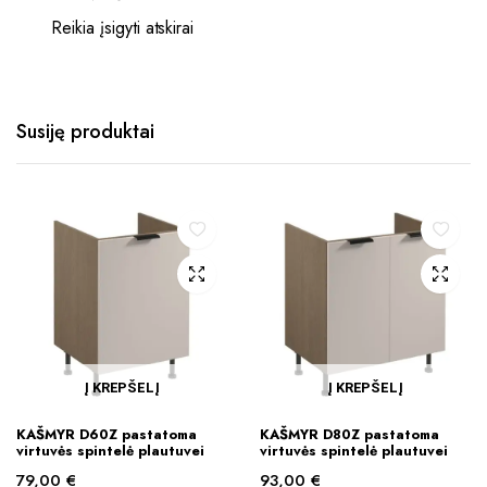
Reikia įsigyti atskirai
Susiję produktai
Į KREPŠELĮ
Į KREPŠELĮ
KAŠMYR D60Z pastatoma
KAŠMYR D80Z pastatoma
virtuvės spintelė plautuvei
virtuvės spintelė plautuvei
79,00
€
93,00
€