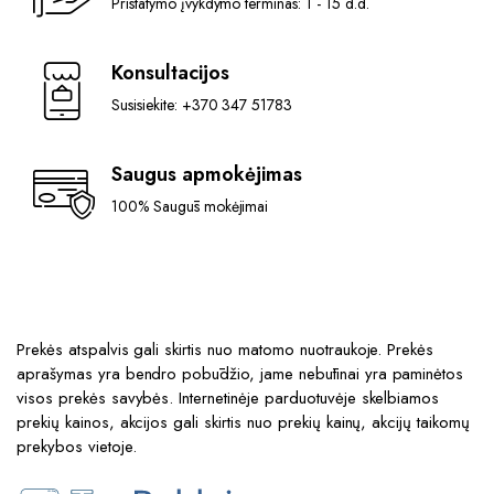
Pristatymo įvykdymo terminas: 1 - 15 d.d.
Konsultacijos
Susisiekite: +370 347 51783
Saugus apmokėjimas
100% Saugūs mokėjimai
Prekės atspalvis gali skirtis nuo matomo nuotraukoje. Prekės
aprašymas yra bendro pobūdžio, jame nebūtinai yra paminėtos
visos prekės savybės. Internetinėje parduotuvėje skelbiamos
prekių kainos, akcijos gali skirtis nuo prekių kainų, akcijų taikomų
prekybos vietoje.