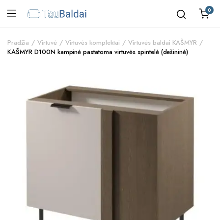
0
Pradžia
Virtuvė
Virtuvės komplektai
Virtuvės baldai KAŠMYR
KAŠMYR D100N kampinė pastatoma virtuvės spintelė (dešininė)