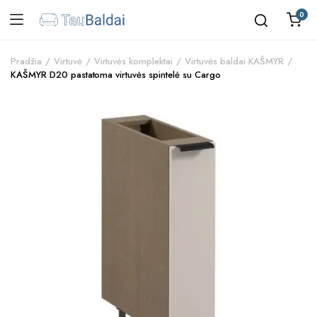
0
Pradžia
Virtuvė
Virtuvės komplektai
Virtuvės baldai KAŠMYR
KAŠMYR D20 pastatoma virtuvės spintelė su Cargo