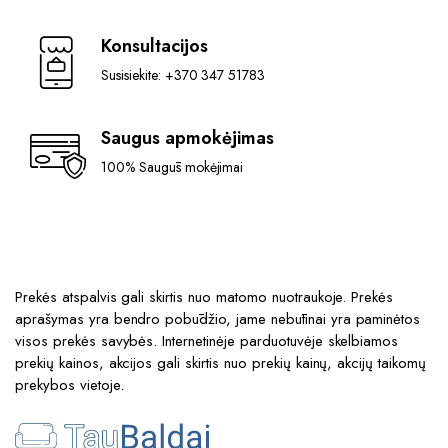
Konsultacijos
Susisiekite: +370 347 51783
Saugus apmokėjimas
100% Saugūs mokėjimai
Prekės atspalvis gali skirtis nuo matomo nuotraukoje. Prekės
aprašymas yra bendro pobūdžio, jame nebūtinai yra paminėtos
visos prekės savybės. Internetinėje parduotuvėje skelbiamos
prekių kainos, akcijos gali skirtis nuo prekių kainų, akcijų taikomų
prekybos vietoje.