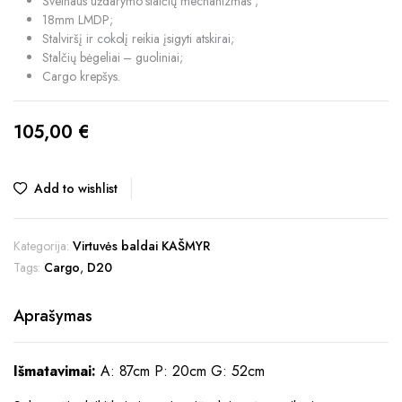
Švelnaus uždarymo stalčių mechanizmas ;
18mm LMDP;
Stalviršį ir cokolį reikia įsigyti atskirai;
Stalčių bėgeliai – g
uoliniai;
Cargo krepšys.
105,00
€
Add to wishlist
Kategorija:
Virtuvės baldai KAŠMYR
Tags:
Cargo
,
D20
Aprašymas
Išmatavimai:
A: 87cm P: 20cm G: 52cm