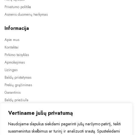
Privatumo politika
Asmens duomenų tvarkymas
Informacija
Apie mus
Kontaktai
Pirkimo taisyklės
Apmokėjimas
Lizingas
Baldų pristatymas
Prekių grąžinimas
Garantinis
Baldų priežiūra
ES projektai
Vertiname jūsų privatumą
Naudojame slapukus siekdami pagerinti jūsų naršymo patirtį, teikti
suasmenintus skelbimus ar turinį ir analizuoti srautą. Spustelėdami