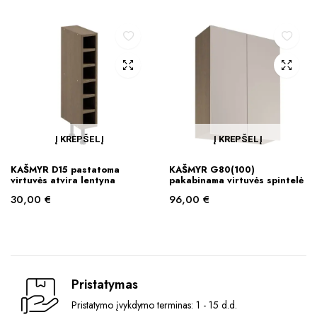
Į KREPŠELĮ
Į KREPŠELĮ
KAŠMYR D15 pastatoma
KAŠMYR G80(100)
virtuvės atvira lentyna
pakabinama virtuvės spintelė
30,00
€
96,00
€
Pristatymas
Pristatymo įvykdymo terminas: 1 - 15 d.d.