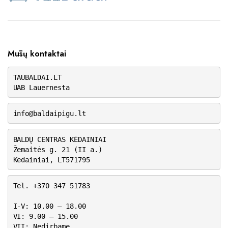
Mūsų kontaktai
TAUBALDAI.LT
UAB Lauernesta
info@baldaipigu.lt
BALDŲ CENTRAS KĖDAINIAI
Žemaitės g. 21 (II a.)
Kėdainiai, LT571795
Tel. +370 347 51783
I-V: 10.00 – 18.00
VI: 9.00 – 15.00
VII: Nedirbame