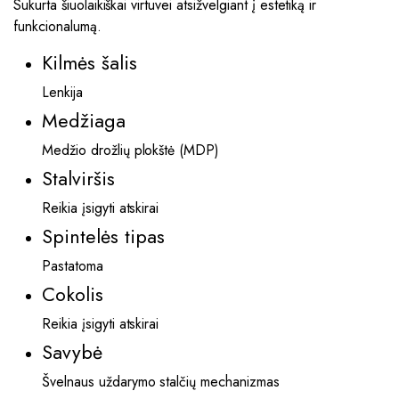
Sukurta šiuolaikiškai virtuvei atsižvelgiant į estetiką ir
funkcionalumą.
Kilmės šalis
Lenkija
Medžiaga
Medžio drožlių plokštė (MDP)
Stalviršis
Reikia įsigyti atskirai
Spintelės tipas
Pastatoma
Cokolis
Reikia įsigyti atskirai
Savybė
Švelnaus uždarymo stalčių mechanizmas