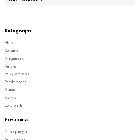
Kategorijos
Akcijos
Svetainė
Miegamasis
Virtuvė
Vaikų kambarys
Prieškambaris
Biuras
Kiemas
ES projektai
Privatumas
Mano paskyra
Norų sąrašas