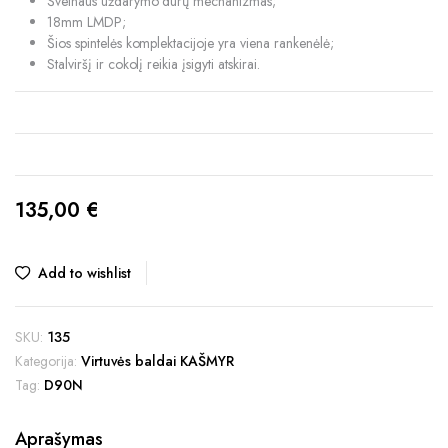
Švelnaus uždarymo durų mechanizmas;
18mm LMDP;
Šios spintelės komplektacijoje yra viena rankenėlė;
Stalviršį ir cokolį reikia įsigyti atskirai.
135,00
€
Add to wishlist
SKU:
135
Kategorija:
Virtuvės baldai KAŠMYR
Tag:
D90N
Aprašymas