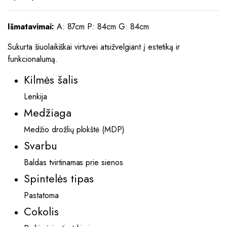
Išmatavimai:
A: 87cm P: 84cm G: 84cm
Sukurta šiuolaikiškai virtuvei atsižvelgiant į estetiką ir
funkcionalumą.
Kilmės šalis
Lenkija
Medžiaga
Medžio drožlių plokštė (MDP)
Svarbu
Baldas tvirtinamas prie sienos
Spintelės tipas
Pastatoma
Cokolis