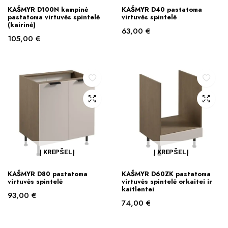
KAŠMYR D100N kampinė
KAŠMYR D40 pastatoma
pastatoma virtuvės spintelė
virtuvės spintelė
(kairinė)
63,00
€
105,00
€
Į KREPŠELĮ
Į KREPŠELĮ
KAŠMYR D80 pastatoma
KAŠMYR D60ZK pastatoma
virtuvės spintelė
virtuvės spintelė orkaitei ir
kaitlentei
93,00
€
74,00
€