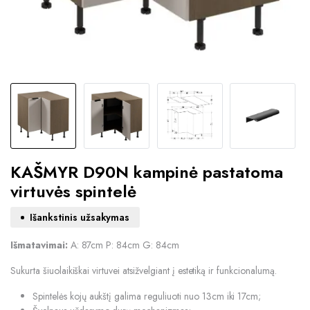
KAŠMYR D90N kampinė pastatoma
virtuvės spintelė
Išankstinis užsakymas
Išmatavimai:
A: 87cm P: 84cm G: 84cm
Sukurta šiuolaikiškai virtuvei atsižvelgiant į estetiką ir funkcionalumą.
Spintelės kojų aukštį galima reguliuoti nuo 13cm iki 17cm;