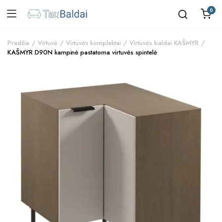
0
Pradžia
Virtuvė
Virtuvės komplektai
Virtuvės baldai KAŠMYR
KAŠMYR D90N kampinė pastatoma virtuvės spintelė