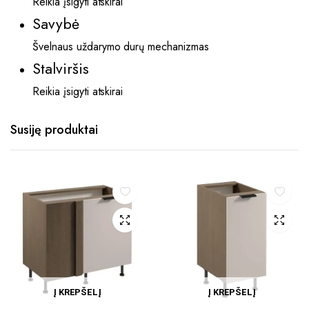
Reikia įsigyti atskirai
Savybė
Švelnaus uždarymo durų mechanizmas
Stalviršis
Reikia įsigyti atskirai
Susiję produktai
Į KREPŠELĮ
Į KREPŠELĮ