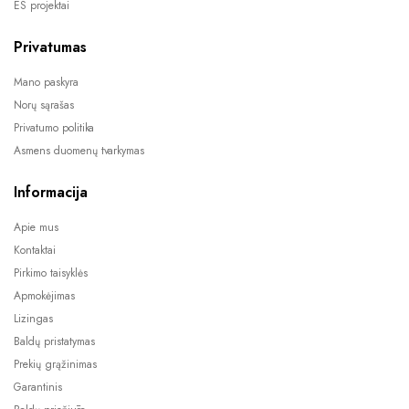
ES projektai
Privatumas
Mano paskyra
Norų sąrašas
Privatumo politika
Asmens duomenų tvarkymas
Informacija
Apie mus
Kontaktai
Pirkimo taisyklės
Apmokėjimas
Lizingas
Baldų pristatymas
Prekių grąžinimas
Garantinis