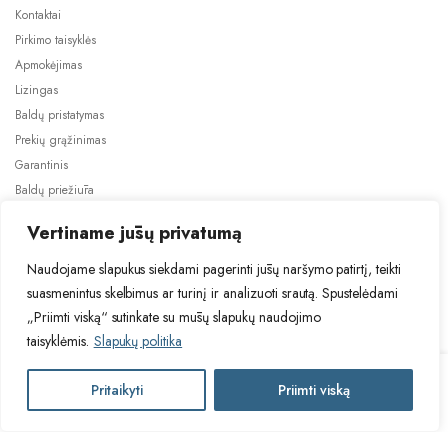
Kontaktai
Pirkimo taisyklės
Apmokėjimas
Lizingas
Baldų pristatymas
Prekių grąžinimas
Garantinis
Baldų priežiūra
ES projektai
Vertiname jūsų privatumą
Naudojame slapukus siekdami pagerinti jūsų naršymo patirtį, teikti
suasmenintus skelbimus ar turinį ir analizuoti srautą. Spustelėdami
„Priimti viską“ sutinkate su mūsų slapukų naudojimo
taisyklėmis.
Slapukų politika
2024 © Visos teisės saugomos. Be TauBaldai.lt sutikimo draudžiama
kopijuoti ir platinti svetainėje esančią informaciją.
KAŠMYR
Pritaikyti
Priimti viską
Į krepšelį
Asmens duomenų tvarkymas
Privatumo politika
D45FZW
durys
indaplovei