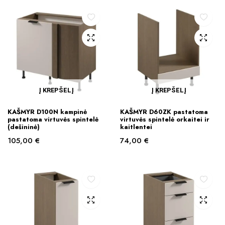
Į KREPŠELĮ
Į KREPŠELĮ
KAŠMYR D100N kampinė
KAŠMYR D60ZK pastatoma
pastatoma virtuvės spintelė
virtuvės spintelė orkaitei ir
(dešininė)
kaitlentei
105,00
€
74,00
€