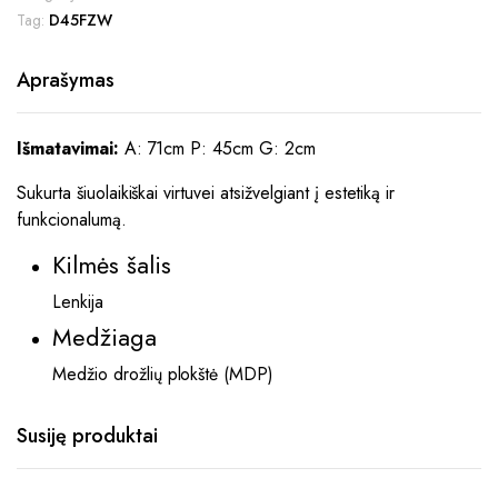
Tag:
D45FZW
Aprašymas
Išmatavimai:
A: 71cm P: 45cm G: 2cm
Sukurta šiuolaikiškai virtuvei atsižvelgiant į estetiką ir
funkcionalumą.
Kilmės šalis
Lenkija
Medžiaga
Medžio drožlių plokštė (MDP)
Susiję produktai