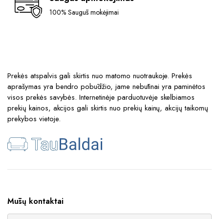
100% Saugūs mokėjimai
Prekės atspalvis gali skirtis nuo matomo nuotraukoje. Prekės
aprašymas yra bendro pobūdžio, jame nebūtinai yra paminėtos
visos prekės savybės. Internetinėje parduotuvėje skelbiamos
prekių kainos, akcijos gali skirtis nuo prekių kainų, akcijų taikomų
prekybos vietoje.
Mūsų kontaktai