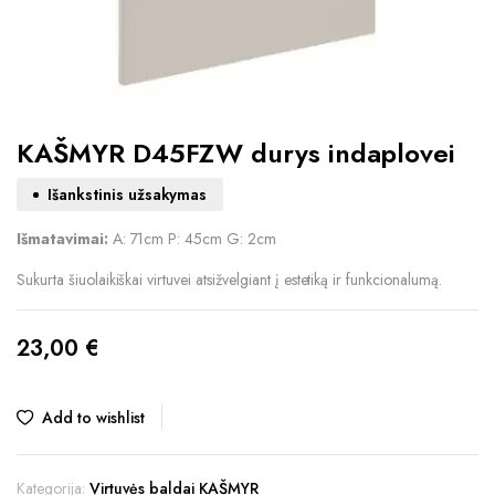
KAŠMYR D45FZW durys indaplovei
Išankstinis užsakymas
Išmatavimai:
A: 71cm P: 45cm G: 2cm
Sukurta šiuolaikiškai virtuvei atsižvelgiant į estetiką ir funkcionalumą.
23,00
€
Add to wishlist
Kategorija:
Virtuvės baldai KAŠMYR