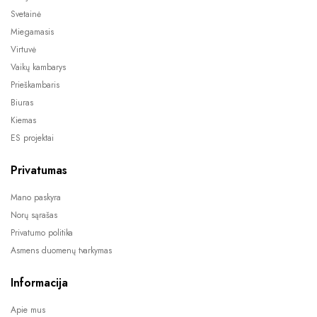
Svetainė
Miegamasis
Virtuvė
Vaikų kambarys
Prieškambaris
Biuras
Kiemas
ES projektai
Privatumas
Mano paskyra
Norų sąrašas
Privatumo politika
Asmens duomenų tvarkymas
Informacija
Apie mus