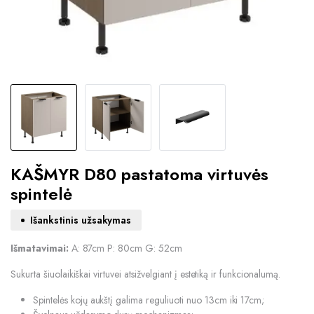
KAŠMYR D80 pastatoma virtuvės
spintelė
Išankstinis užsakymas
Išmatavimai:
A: 87cm P: 80cm G: 52cm
Sukurta šiuolaikiškai virtuvei atsižvelgiant į estetiką ir funkcionalumą.
Spintelės kojų aukštį galima reguliuoti nuo 13cm iki 17cm;