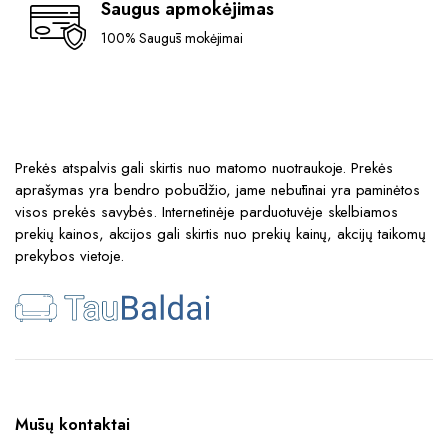
Saugus apmokėjimas
100% Saugūs mokėjimai
Prekės atspalvis gali skirtis nuo matomo nuotraukoje. Prekės
aprašymas yra bendro pobūdžio, jame nebūtinai yra paminėtos
visos prekės savybės. Internetinėje parduotuvėje skelbiamos
prekių kainos, akcijos gali skirtis nuo prekių kainų, akcijų taikomų
prekybos vietoje.
Mūsų kontaktai