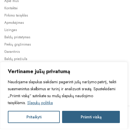
Apie mus
Kontaktai
Pirkimo taisyklės
Apmokėjimas
Lizingas
Baldų pristatymas
Prekių grąžinimas
Garantinis
Baldų priežiūra
ES projektai
Vertiname jūsų privatumą
Naudojame slapukus siekdami pagerinti jūsų naršymo patirtį, teikti
suasmenintus skelbimus ar turinį ir analizuoti srautą. Spustelėdami
„Priimti viską“ sutinkate su mūsų slapukų naudojimo
taisyklėmis.
Slapukų politika
2024 © Visos teisės saugomos. Be TauBaldai.lt sutikimo draudžiama
kopijuoti ir platinti svetainėje esančią informaciją.
KAŠMYR
Pritaikyti
Priimti viską
Į krepšelį
Asmens duomenų tvarkymas
Privatumo politika
D80
pastatoma