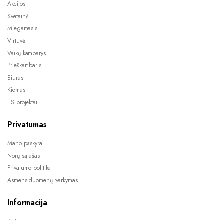
Akcijos
Svetainė
Miegamasis
Virtuvė
Vaikų kambarys
Prieškambaris
Biuras
Kiemas
ES projektai
Privatumas
Mano paskyra
Norų sąrašas
Privatumo politika
Asmens duomenų tvarkymas
Informacija