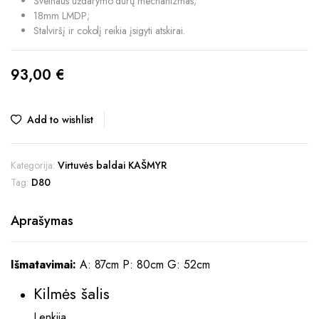
Švelnaus uždarymo durų mechanizmas;
18mm LMDP;
Stalviršį ir cokolį reikia įsigyti atskirai.
93,00
€
Add to wishlist
Kategorija:
Virtuvės baldai KAŠMYR
Tag:
D80
Aprašymas
Išmatavimai:
A: 87cm P: 80cm G: 52cm
Kilmės šalis
Lenkija