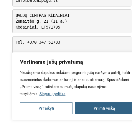
info@baldaipigu.lt
BALDŲ CENTRAS KĖDAINIAI
Žemaitės g. 21 (II a.)
Kėdainiai, LT571795
Tel. +370 347 51783
I-V: 10.00 – 18.00
VI: 9.00 – 15.00
Vertiname jūsų privatumą
VII: Nedirbame
Naudojame slapukus siekdami pagerinti jūsų naršymo patirtį, teikti
suasmenintus skelbimus ar turinį ir analizuoti srautą. Spustelėdami
„Priimti viską“ sutinkate su mūsų slapukų naudojimo
taisyklėmis.
Slapukų politika
Pritaikyti
Priimti viską
2024 © Visos teisės saugomos. Be Ta