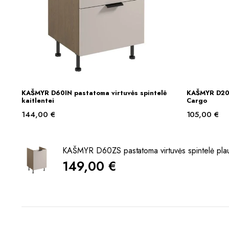
KAŠMYR D60IN pastatoma virtuvės spintelė
KAŠMYR D20 
Į KREPŠELĮ
kaitlentei
Cargo
144,00
€
105,00
€
KAŠMYR D60ZS pastatoma virtuvės spintelė plautu
149,00
€