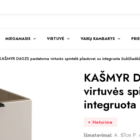
MIEGAMASIS
VIRTUVĖ
VAIKŲ KAMBARYS
PRI
KAŠMYR D60ZS pastatoma virtuvės spintelė plautuvei su integruota šiukšliadė
KAŠMYR D
virtuvės sp
integruota
Neturime
Išmatavimai:
A: 87cm P: