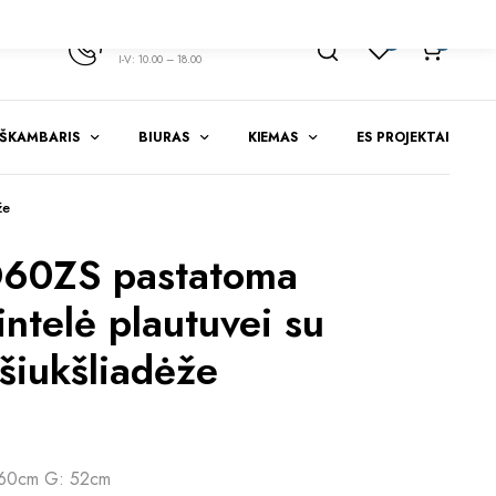
+370 347 51783
1
0
I-V: 10.00 – 18.00
EŠKAMBARIS
BIURAS
KIEMAS
ES PROJEKTAI
že
60ZS pastatoma
intelė plautuvei su
 šiukšliadėže
 60cm G: 52cm