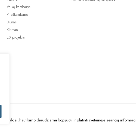
Vaikų kambarys
Prieškambaris
Biuras
Kiemas
ES projektai
uBaldai.lt sutikimo draudžiama kopijuoti ir platinti svetainėje esančią informaci