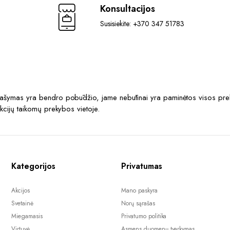
Konsultacijos
Susisiekite: +370 347 51783
prašymas yra bendro pobūdžio, jame nebūtinai yra paminėtos visos prek
akcijų taikomų prekybos vietoje.
Kategorijos
Privatumas
Akcijos
Mano paskyra
Svetainė
Norų sąrašas
Miegamasis
Privatumo politika
Virtuvė
Asmens duomenų tvarkymas