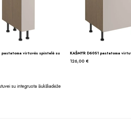
pastatoma virtuvės spintelė su
KAŠMYR D60S1 pastatoma virtuv
Į KREPŠELĮ
Į KREPŠELĮ
126,00
€
vei su integruota šiukšliadėže