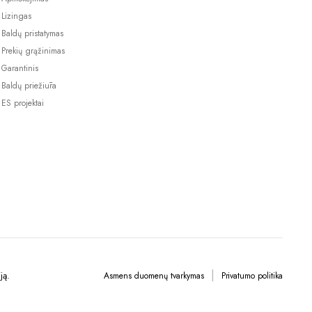
Lizingas
Baldų pristatymas
Prekių grąžinimas
Garantinis
Baldų priežiūra
ES projektai
ją.
Asmens duomenų tvarkymas
Privatumo politika