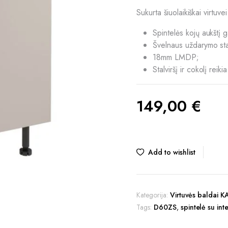
Sukurta šiuolaikiškai virtuve
Spintelės kojų aukštį 
Švelnaus uždarymo st
18mm LMDP;
Stalviršį ir cokolį reikia
149,00
€
Add to wishlist
Kategorija:
Virtuvės baldai 
Tags:
D60ZS
,
spintelė su int