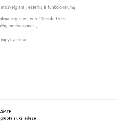
i atsižvelgiant į estetiką ir funkcionalumą.
galima reguliuoti nuo 13cm iki 17cm;
alčių mechanizmas ;
 įsigyti atskirai.
KAŠMYR
egruota šiukšliadėže