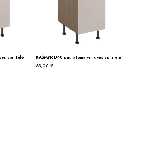
ės spintelė
KAŠMYR D40 pastatoma virtuvės spintelė
Į KREPŠELĮ
63,00
€