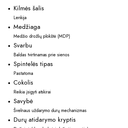
Kilmės šalis
Lenkija
Medžiaga
Medžio drožlių plokštė (MDP)
Svarbu
Baldas tvirtinamas prie sienos
Spintelės tipas
Pastatoma
Cokolis
Reikia įsigyti atskirai
Savybė
Švelnaus uždarymo durų mechanizmas
Durų atidarymo kryptis