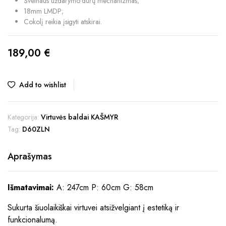
Švelnaus uždarymo durų mechanizmas;
18mm LMDP;
Cokolį reikia įsigyti atskirai.
189,00
€
Add to wishlist
Kategorija:
Virtuvės baldai KAŠMYR
Tag:
D60ZLN
Aprašymas
Išmatavimai:
A: 247cm P: 60cm G: 58cm
Sukurta šiuolaikiškai virtuvei atsižvelgiant į estetiką ir
funkcionalumą.