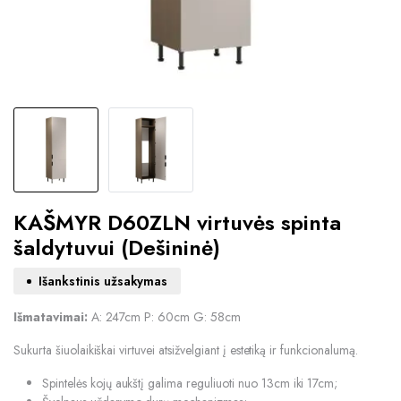
KAŠMYR D60ZLN virtuvės spinta
šaldytuvui (Dešininė)
Išankstinis užsakymas
Išmatavimai:
A: 247cm P: 60cm G: 58cm
Sukurta šiuolaikiškai virtuvei atsižvelgiant į estetiką ir funkcionalumą.
Spintelės kojų aukštį galima reguliuoti nuo 13cm iki 17cm;