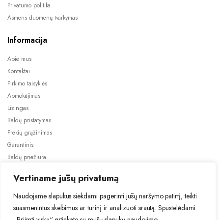
Privatumo politika
Asmens duomenų tvarkymas
Informacija
Apie mus
Kontaktai
Pirkimo taisyklės
Apmokėjimas
Lizingas
Baldų pristatymas
Prekių grąžinimas
Garantinis
Baldų priežiūra
ES projektai
Vertiname jūsų privatumą
Naudojame slapukus siekdami pagerinti jūsų naršymo patirtį, teikti
suasmenintus skelbimus ar turinį ir analizuoti srautą. Spustelėdami
„Priimti viską“ sutinkate su mūsų slapukų naudojimo