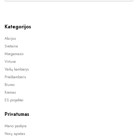
Kategorijos
Akcijos
Svetainė
Miegamasis
Virtuvė
Vaikų kambarys
Prieškambaris
Biuras
Kiemas
ES projektai
Privatumas
Mano paskyra
Norų sąrašas