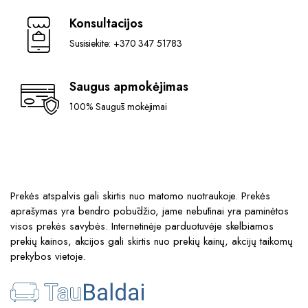
Konsultacijos
Susisiekite: +370 347 51783
Saugus apmokėjimas
100% Saugūs mokėjimai
Prekės atspalvis gali skirtis nuo matomo nuotraukoje. Prekės
aprašymas yra bendro pobūdžio, jame nebūtinai yra paminėtos
visos prekės savybės. Internetinėje parduotuvėje skelbiamos
prekių kainos, akcijos gali skirtis nuo prekių kainų, akcijų taikomų
prekybos vietoje.