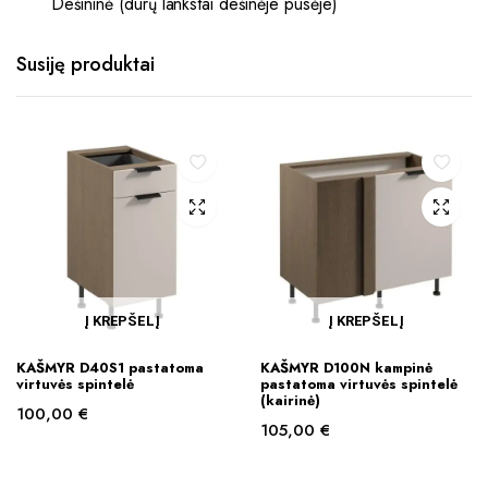
Dešininė (durų lankstai dešinėje pusėje)
Susiję produktai
Į KREPŠELĮ
Į KREPŠELĮ
KAŠMYR D40S1 pastatoma
KAŠMYR D100N kampinė
virtuvės spintelė
pastatoma virtuvės spintelė
(kairinė)
100,00
€
105,00
€