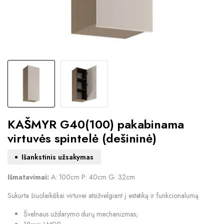
KAŠMYR G40(100) pakabinama
virtuvės spintelė (dešininė)
Išankstinis užsakymas
Išmatavimai:
A: 100cm P: 40cm G: 32cm
Sukurta šiuolaikiškai virtuvei atsižvelgiant į estetiką ir funkcionalumą.
Švelnaus uždarymo durų mechanizmas;