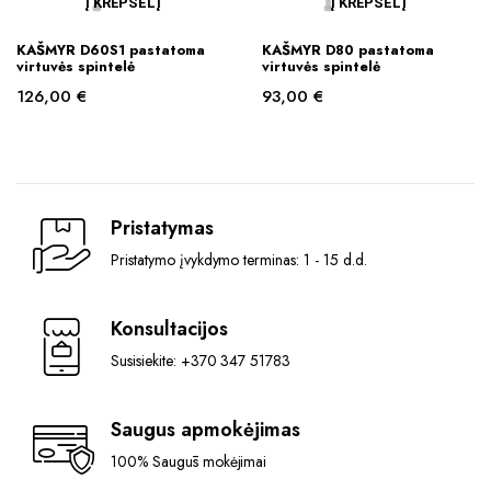
Į KREPŠELĮ
Į KREPŠELĮ
KAŠMYR D60S1 pastatoma
KAŠMYR D80 pastatoma
virtuvės spintelė
virtuvės spintelė
126,00
€
93,00
€
Pristatymas
Pristatymo įvykdymo terminas: 1 - 15 d.d.
Konsultacijos
Susisiekite: +370 347 51783
Saugus apmokėjimas
100% Saugūs mokėjimai