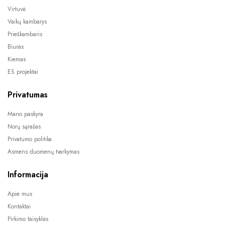
Virtuvė
Vaikų kambarys
Prieškambaris
Biuras
Kiemas
ES projektai
Privatumas
Mano paskyra
Norų sąrašas
Privatumo politika
Asmens duomenų tvarkymas
Informacija
Apie mus
Kontaktai
Pirkimo taisyklės