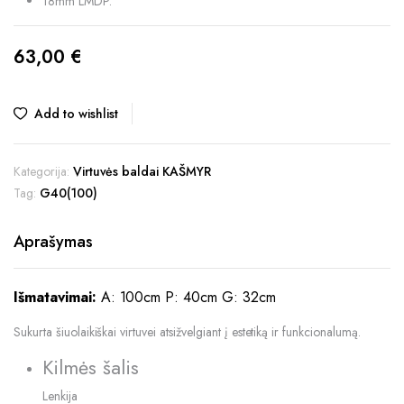
18mm LMDP.
63,00
€
Add to wishlist
Kategorija:
Virtuvės baldai KAŠMYR
Tag:
G40(100)
Aprašymas
Išmatavimai:
A: 100cm P: 40cm G: 32cm
Sukurta šiuolaikiškai virtuvei atsižvelgiant į estetiką ir funkcionalumą.
Kilmės šalis
Lenkija